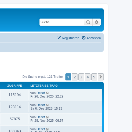
Suche
Erweiterte Suche
Registrieren
Anmelden
1
2
3
4
5
Nächste
Die Suche ergab 121 Treffer
ZUGRIFFE
LETZTER BEITRAG
von
Detlef
115194
Fr 26. Dez 2025, 22:29
von
Detlef
123114
Sa 6. Dez 2025, 15:13
von
Detlef
57875
Fr 28. Nov 2025, 06:57
von
Detlef
188343