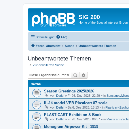
SIG 200
Home of the Special Interest Group
Schnellzugriff
FAQ
Foren-Übersicht
Suche
Unbeantwortete Themen
Unbeantwortete Themen
Zur erweiterten Suche
Suche
Erweiterte Suche
THEMEN
Season Greetings 2025/2026
von
Detlef
»
Fr 26. Dez 2025, 22:29
» in
Sonstiges/Misc
IL-14 model VEB Plasticart 87 scale
von
Detlef
»
Sa 6. Dez 2025, 15:13
» in
Plasticart-Zscho
PLASTICART Exhibition & Book
von
Detlef
»
Fr 28. Nov 2025, 06:57
» in
Plasticart-Zsch
Monogram Airpower Kit - 1959