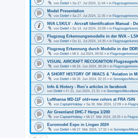
von
Detlef
»
Sa 27. Jul 2024, 11:44
» in
Flugzeugerkennun
Model Presentation
von
Detlef
»
Sa 27. Jul 2024, 11:35
» in
Flugzeugerkennun
NVA LSK/LV - Aircraft Identification Manual - 
von
Detlef
»
So 14. Jul 2024, 15:08
» in
Flugzeugerkennun
Flugzeug Erkennungsmodelle in der NVA – LSK/L
von
Detlef
»
Do 11. Jul 2024, 14:30
» in
Flugzeugerkennun
Flugzeug Erkennung durch Modelle in der DDR
von
Detlef
»
Mi 3. Jul 2024, 09:55
» in
Flugzeugerkennung 
VISUAL AIRCRAFT RECOGNITION Flugzeugerkenn
von
Detlef
»
Mi 26. Jun 2024, 08:39
» in
Flugzeugerkennun
A SHORT HISTORY OF IMACS & "Aviation in Min
von
Detlef
»
Mi 26. Jun 2024, 02:15
» in
Sonstiges/Misce
Info & History - Ron´s articles in facebook
von
Detlef
»
Fr 21. Jun 2024, 21:31
» in
Sonstiges/Miscellan
Lufthansa MD-11F old+new colors at FRA /SIN
von
CaptainHoliday
»
Sa 30. Mär 2024, 12:09
» in
Flugze
Air Greenland DHC-7 Herpa 1/200
von
CaptainHoliday
»
Mi 27. Mär 2024, 18:25
» in
Flugze
Euromodel Expo in Lingen 2024
von
Detlef
»
Mi 27. Mär 2024, 17:32
» in
Sonstiges/Misce