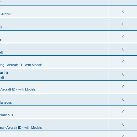
ft
0
-Archiv
0
ft
0
t
0
ft
0
g - Aircraft ID - with Models
e fb
0
aft
0
ircraft ID - with Models
0
llaneous
0
ellaneous
0
 - Aircraft ID - with Models