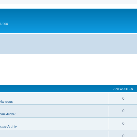
 1/200
ANTWORTEN
0
ellaneous
0
pau-Archiv
0
opau-Archiv
0