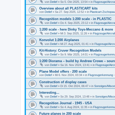
von
Detlef
»
So 5. Okt 2025, 13:54
» in
Flugzeuge/Aircra
Overview about all PLASTICART kits
von
Detlef
»
Sa 27. Sep 2025, 12:52
» in
Plasticart-Zschopau
Recognition models 1:200 scale - in PLASTIC
von
Detlef
»
Do 4. Sep 2025, 23:12
» in
Flugzeuge/Aircra
1:200 scale - here Dinky Toys-Meccano & more
von
Detlef
»
Mi 3. Sep 2025, 11:26
» in
Flugzeuge/Aircraf
Konvolut 1:200 Airplanes
von
Detlef
»
Mi 27. Aug 2025, 01:41
» in
Flugzeuge/Aircra
Kit-History: Cruver Recognition Models
von
Detlef
»
So 9. Mär 2025, 14:01
» in
Flugzeugerkennun
1:200 Diorama – build by Andrew Crowe – sourc
von
Detlef
»
Sa 16. Nov 2024, 13:41
» in
Flugzeuge/Aircr
Plane Model offers - 200 scale
von
Detlef
»
Mi 6. Nov 2024, 03:34
» in
Flugzeugerkennung - A
Construction of display cases
von
Detlef
»
Di 15. Okt 2024, 06:47
» in
Sonstiges/Misce
Interesting...
von
Detlef
»
So 29. Sep 2024, 13:48
» in
Sonstiges/Misc
Recognition Journal - 1945 - USA
von
Detlef
»
So 4. Aug 2024, 11:35
» in
Flugzeugerkennung
Future planes in 200 scale