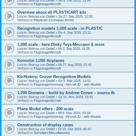
Letzter Beitrag von
Detlef
«
So 5. Okt 2025, 13:54
Verfasst in
Flugzeuge/Aircraft
Overview about all PLASTICART kits
Letzter Beitrag von
Detlef
«
Sa 27. Sep 2025, 12:52
Verfasst in
Plasticart-Zschopau-Archiv
Recognition models 1:200 scale - in PLASTIC
Letzter Beitrag von
Detlef
«
Do 4. Sep 2025, 23:12
Verfasst in
Flugzeuge/Aircraft
1:200 scale - here Dinky Toys-Meccano & more
Letzter Beitrag von
Detlef
«
Mi 3. Sep 2025, 11:26
Verfasst in
Flugzeuge/Aircraft
Konvolut 1:200 Airplanes
Letzter Beitrag von
Detlef
«
Mi 27. Aug 2025, 01:41
Verfasst in
Flugzeuge/Aircraft
Kit-History: Cruver Recognition Models
Letzter Beitrag von
Detlef
«
So 9. Mär 2025, 14:01
Verfasst in
Flugzeugerkennung - Aircraft ID - with Models
1:200 Diorama – build by Andrew Crowe – source fb
Letzter Beitrag von
Detlef
«
Sa 16. Nov 2024, 13:41
Verfasst in
Flugzeuge/Aircraft
Plane Model offers - 200 scale
Letzter Beitrag von
Detlef
«
Mi 6. Nov 2024, 03:34
Verfasst in
Flugzeugerkennung - Aircraft ID - with Models
Construction of display cases
Letzter Beitrag von
Detlef
«
Di 15. Okt 2024, 06:47
Verfasst in
Sonstiges/Miscellaneous