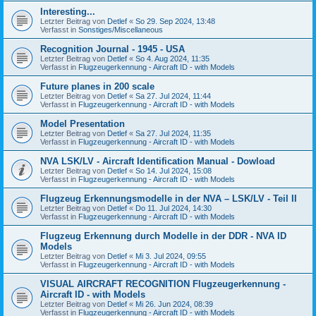
Interesting...
Letzter Beitrag von
Detlef
«
So 29. Sep 2024, 13:48
Verfasst in
Sonstiges/Miscellaneous
Recognition Journal - 1945 - USA
Letzter Beitrag von
Detlef
«
So 4. Aug 2024, 11:35
Verfasst in
Flugzeugerkennung - Aircraft ID - with Models
Future planes in 200 scale
Letzter Beitrag von
Detlef
«
Sa 27. Jul 2024, 11:44
Verfasst in
Flugzeugerkennung - Aircraft ID - with Models
Model Presentation
Letzter Beitrag von
Detlef
«
Sa 27. Jul 2024, 11:35
Verfasst in
Flugzeugerkennung - Aircraft ID - with Models
NVA LSK/LV - Aircraft Identification Manual - Dowload
Letzter Beitrag von
Detlef
«
So 14. Jul 2024, 15:08
Verfasst in
Flugzeugerkennung - Aircraft ID - with Models
Flugzeug Erkennungsmodelle in der NVA – LSK/LV - Teil II
Letzter Beitrag von
Detlef
«
Do 11. Jul 2024, 14:30
Verfasst in
Flugzeugerkennung - Aircraft ID - with Models
Flugzeug Erkennung durch Modelle in der DDR - NVA ID
Models
Letzter Beitrag von
Detlef
«
Mi 3. Jul 2024, 09:55
Verfasst in
Flugzeugerkennung - Aircraft ID - with Models
VISUAL AIRCRAFT RECOGNITION Flugzeugerkennung -
Aircraft ID - with Models
Letzter Beitrag von
Detlef
«
Mi 26. Jun 2024, 08:39
Verfasst in
Flugzeugerkennung - Aircraft ID - with Models