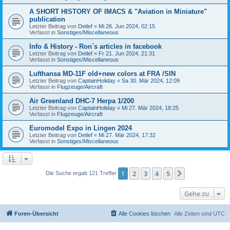
A SHORT HISTORY OF IMACS & "Aviation in Miniature"
publication
Letzter Beitrag von
Detlef
«
Mi 26. Jun 2024, 02:15
Verfasst in
Sonstiges/Miscellaneous
Info & History - Ron´s articles in facebook
Letzter Beitrag von
Detlef
«
Fr 21. Jun 2024, 21:31
Verfasst in
Sonstiges/Miscellaneous
Lufthansa MD-11F old+new colors at FRA /SIN
Letzter Beitrag von
CaptainHoliday
«
Sa 30. Mär 2024, 12:09
Verfasst in
Flugzeuge/Aircraft
Air Greenland DHC-7 Herpa 1/200
Letzter Beitrag von
CaptainHoliday
«
Mi 27. Mär 2024, 18:25
Verfasst in
Flugzeuge/Aircraft
Euromodel Expo in Lingen 2024
Letzter Beitrag von
Detlef
«
Mi 27. Mär 2024, 17:32
Verfasst in
Sonstiges/Miscellaneous
1
2
3
4
5
Nächste
Die Suche ergab 121 Treffer
Gehe zu
Foren-Übersicht
Alle Cookies löschen
Alle Zeiten sind
UTC