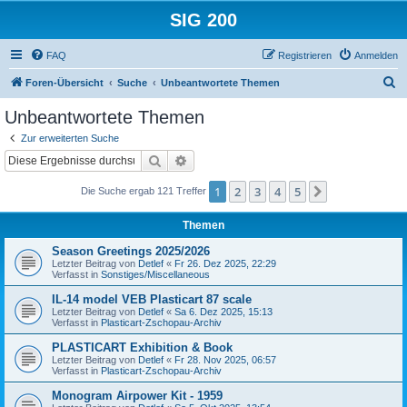
SIG 200
FAQ
Registrieren
Anmelden
S
Foren-Übersicht
Suche
Unbeantwortete Themen
u
Unbeantwortete Themen
c
Zur erweiterten Suche
h
Suche
Erweiterte Suche
e
1
2
3
4
5
Nächste
Die Suche ergab 121 Treffer
Themen
Season Greetings 2025/2026
Letzter Beitrag von
Detlef
«
Fr 26. Dez 2025, 22:29
Verfasst in
Sonstiges/Miscellaneous
IL-14 model VEB Plasticart 87 scale
Letzter Beitrag von
Detlef
«
Sa 6. Dez 2025, 15:13
Verfasst in
Plasticart-Zschopau-Archiv
PLASTICART Exhibition & Book
Letzter Beitrag von
Detlef
«
Fr 28. Nov 2025, 06:57
Verfasst in
Plasticart-Zschopau-Archiv
Monogram Airpower Kit - 1959