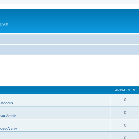
 1/200
ANTWORTEN
0
ellaneous
0
pau-Archiv
0
opau-Archiv
0