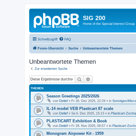
SIG 200
Home of the Special Interest Group
Schnellzugriff
FAQ
Foren-Übersicht
Suche
Unbeantwortete Themen
Unbeantwortete Themen
Zur erweiterten Suche
Suche
Erweiterte Suche
THEMEN
Season Greetings 2025/2026
von
Detlef
»
Fr 26. Dez 2025, 22:29
» in
Sonstiges/Misc
IL-14 model VEB Plasticart 87 scale
von
Detlef
»
Sa 6. Dez 2025, 15:13
» in
Plasticart-Zscho
PLASTICART Exhibition & Book
von
Detlef
»
Fr 28. Nov 2025, 06:57
» in
Plasticart-Zsch
Monogram Airpower Kit - 1959