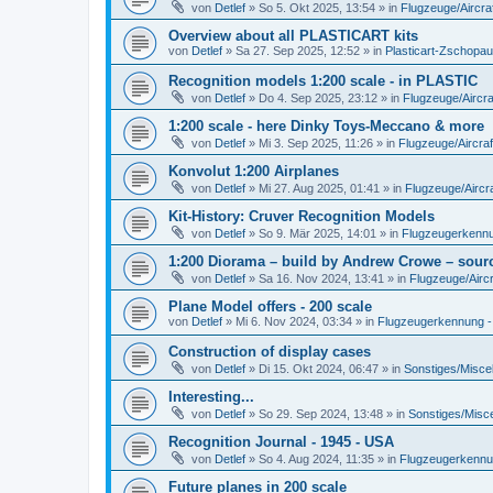
von
Detlef
»
So 5. Okt 2025, 13:54
» in
Flugzeuge/Aircra
Overview about all PLASTICART kits
von
Detlef
»
Sa 27. Sep 2025, 12:52
» in
Plasticart-Zschopau
Recognition models 1:200 scale - in PLASTIC
von
Detlef
»
Do 4. Sep 2025, 23:12
» in
Flugzeuge/Aircra
1:200 scale - here Dinky Toys-Meccano & more
von
Detlef
»
Mi 3. Sep 2025, 11:26
» in
Flugzeuge/Aircraf
Konvolut 1:200 Airplanes
von
Detlef
»
Mi 27. Aug 2025, 01:41
» in
Flugzeuge/Aircra
Kit-History: Cruver Recognition Models
von
Detlef
»
So 9. Mär 2025, 14:01
» in
Flugzeugerkennun
1:200 Diorama – build by Andrew Crowe – sourc
von
Detlef
»
Sa 16. Nov 2024, 13:41
» in
Flugzeuge/Aircr
Plane Model offers - 200 scale
von
Detlef
»
Mi 6. Nov 2024, 03:34
» in
Flugzeugerkennung - A
Construction of display cases
von
Detlef
»
Di 15. Okt 2024, 06:47
» in
Sonstiges/Misce
Interesting...
von
Detlef
»
So 29. Sep 2024, 13:48
» in
Sonstiges/Misc
Recognition Journal - 1945 - USA
von
Detlef
»
So 4. Aug 2024, 11:35
» in
Flugzeugerkennung
Future planes in 200 scale