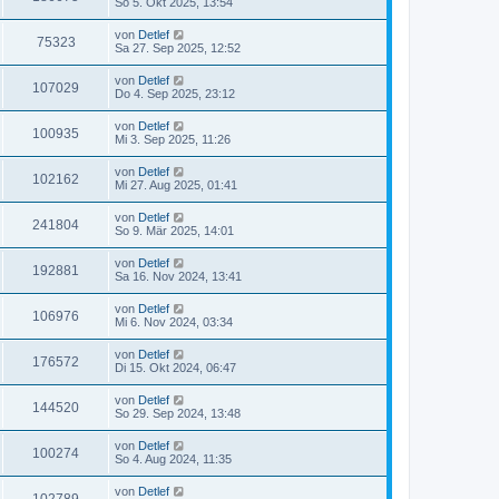
So 5. Okt 2025, 13:54
von
Detlef
75323
Sa 27. Sep 2025, 12:52
von
Detlef
107029
Do 4. Sep 2025, 23:12
von
Detlef
100935
Mi 3. Sep 2025, 11:26
von
Detlef
102162
Mi 27. Aug 2025, 01:41
von
Detlef
241804
So 9. Mär 2025, 14:01
von
Detlef
192881
Sa 16. Nov 2024, 13:41
von
Detlef
106976
Mi 6. Nov 2024, 03:34
von
Detlef
176572
Di 15. Okt 2024, 06:47
von
Detlef
144520
So 29. Sep 2024, 13:48
von
Detlef
100274
So 4. Aug 2024, 11:35
von
Detlef