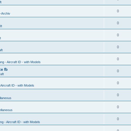
ft
0
-Archiv
0
ft
0
t
0
ft
0
g - Aircraft ID - with Models
e fb
0
aft
0
ircraft ID - with Models
0
llaneous
0
ellaneous
0
 - Aircraft ID - with Models