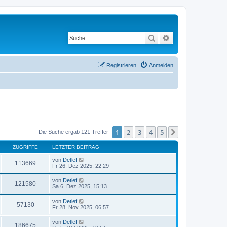
Suche
Erweiterte Suche
Registrieren
Anmelden
1
2
3
4
5
Nächste
Die Suche ergab 121 Treffer
ZUGRIFFE
LETZTER BEITRAG
von
Detlef
113669
Fr 26. Dez 2025, 22:29
von
Detlef
121580
Sa 6. Dez 2025, 15:13
von
Detlef
57130
Fr 28. Nov 2025, 06:57
von
Detlef
186675