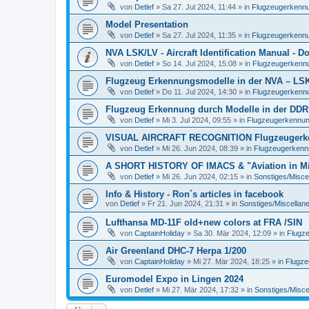
von
Detlef
»
Sa 27. Jul 2024, 11:44
» in
Flugzeugerkennun
Model Presentation
von
Detlef
»
Sa 27. Jul 2024, 11:35
» in
Flugzeugerkennun
NVA LSK/LV - Aircraft Identification Manual - 
von
Detlef
»
So 14. Jul 2024, 15:08
» in
Flugzeugerkennun
Flugzeug Erkennungsmodelle in der NVA – LSK/L
von
Detlef
»
Do 11. Jul 2024, 14:30
» in
Flugzeugerkennun
Flugzeug Erkennung durch Modelle in der DDR
von
Detlef
»
Mi 3. Jul 2024, 09:55
» in
Flugzeugerkennung 
VISUAL AIRCRAFT RECOGNITION Flugzeugerkenn
von
Detlef
»
Mi 26. Jun 2024, 08:39
» in
Flugzeugerkennun
A SHORT HISTORY OF IMACS & "Aviation in Min
von
Detlef
»
Mi 26. Jun 2024, 02:15
» in
Sonstiges/Misce
Info & History - Ron´s articles in facebook
von
Detlef
»
Fr 21. Jun 2024, 21:31
» in
Sonstiges/Miscellan
Lufthansa MD-11F old+new colors at FRA /SIN
von
CaptainHoliday
»
Sa 30. Mär 2024, 12:09
» in
Flugze
Air Greenland DHC-7 Herpa 1/200
von
CaptainHoliday
»
Mi 27. Mär 2024, 18:25
» in
Flugze
Euromodel Expo in Lingen 2024
von
Detlef
»
Mi 27. Mär 2024, 17:32
» in
Sonstiges/Misce