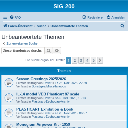
SIG 200
FAQ
Registrieren
Anmelden
S
Foren-Übersicht
Suche
Unbeantwortete Themen
u
Unbeantwortete Themen
c
Zur erweiterten Suche
h
Suche
Erweiterte Suche
e
1
2
3
4
5
Nächste
Die Suche ergab 121 Treffer
Themen
Season Greetings 2025/2026
Letzter Beitrag von
Detlef
«
Fr 26. Dez 2025, 22:29
Verfasst in
Sonstiges/Miscellaneous
IL-14 model VEB Plasticart 87 scale
Letzter Beitrag von
Detlef
«
Sa 6. Dez 2025, 15:13
Verfasst in
Plasticart-Zschopau-Archiv
PLASTICART Exhibition & Book
Letzter Beitrag von
Detlef
«
Fr 28. Nov 2025, 06:57
Verfasst in
Plasticart-Zschopau-Archiv
Monogram Airpower Kit - 1959