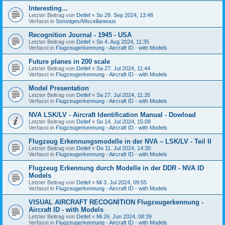
Interesting...
Letzter Beitrag von
Detlef
«
So 29. Sep 2024, 13:48
Verfasst in
Sonstiges/Miscellaneous
Recognition Journal - 1945 - USA
Letzter Beitrag von
Detlef
«
So 4. Aug 2024, 11:35
Verfasst in
Flugzeugerkennung - Aircraft ID - with Models
Future planes in 200 scale
Letzter Beitrag von
Detlef
«
Sa 27. Jul 2024, 11:44
Verfasst in
Flugzeugerkennung - Aircraft ID - with Models
Model Presentation
Letzter Beitrag von
Detlef
«
Sa 27. Jul 2024, 11:35
Verfasst in
Flugzeugerkennung - Aircraft ID - with Models
NVA LSK/LV - Aircraft Identification Manual - Dowload
Letzter Beitrag von
Detlef
«
So 14. Jul 2024, 15:08
Verfasst in
Flugzeugerkennung - Aircraft ID - with Models
Flugzeug Erkennungsmodelle in der NVA – LSK/LV - Teil II
Letzter Beitrag von
Detlef
«
Do 11. Jul 2024, 14:30
Verfasst in
Flugzeugerkennung - Aircraft ID - with Models
Flugzeug Erkennung durch Modelle in der DDR - NVA ID
Models
Letzter Beitrag von
Detlef
«
Mi 3. Jul 2024, 09:55
Verfasst in
Flugzeugerkennung - Aircraft ID - with Models
VISUAL AIRCRAFT RECOGNITION Flugzeugerkennung -
Aircraft ID - with Models
Letzter Beitrag von
Detlef
«
Mi 26. Jun 2024, 08:39
Verfasst in
Flugzeugerkennung - Aircraft ID - with Models