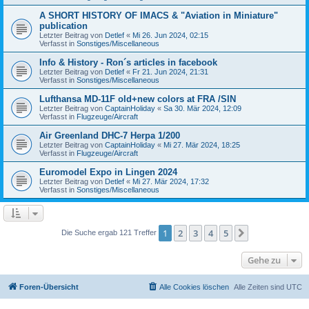
A SHORT HISTORY OF IMACS & "Aviation in Miniature"
publication
Letzter Beitrag von
Detlef
«
Mi 26. Jun 2024, 02:15
Verfasst in
Sonstiges/Miscellaneous
Info & History - Ron´s articles in facebook
Letzter Beitrag von
Detlef
«
Fr 21. Jun 2024, 21:31
Verfasst in
Sonstiges/Miscellaneous
Lufthansa MD-11F old+new colors at FRA /SIN
Letzter Beitrag von
CaptainHoliday
«
Sa 30. Mär 2024, 12:09
Verfasst in
Flugzeuge/Aircraft
Air Greenland DHC-7 Herpa 1/200
Letzter Beitrag von
CaptainHoliday
«
Mi 27. Mär 2024, 18:25
Verfasst in
Flugzeuge/Aircraft
Euromodel Expo in Lingen 2024
Letzter Beitrag von
Detlef
«
Mi 27. Mär 2024, 17:32
Verfasst in
Sonstiges/Miscellaneous
1
2
3
4
5
Nächste
Die Suche ergab 121 Treffer
Gehe zu
Foren-Übersicht
Alle Cookies löschen
Alle Zeiten sind
UTC