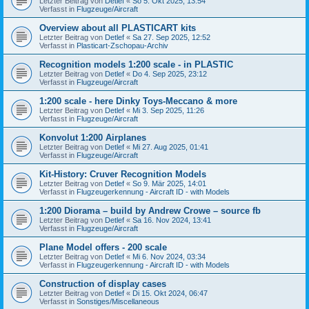
Letzter Beitrag von
Detlef
«
So 5. Okt 2025, 13:54
Verfasst in
Flugzeuge/Aircraft
Overview about all PLASTICART kits
Letzter Beitrag von
Detlef
«
Sa 27. Sep 2025, 12:52
Verfasst in
Plasticart-Zschopau-Archiv
Recognition models 1:200 scale - in PLASTIC
Letzter Beitrag von
Detlef
«
Do 4. Sep 2025, 23:12
Verfasst in
Flugzeuge/Aircraft
1:200 scale - here Dinky Toys-Meccano & more
Letzter Beitrag von
Detlef
«
Mi 3. Sep 2025, 11:26
Verfasst in
Flugzeuge/Aircraft
Konvolut 1:200 Airplanes
Letzter Beitrag von
Detlef
«
Mi 27. Aug 2025, 01:41
Verfasst in
Flugzeuge/Aircraft
Kit-History: Cruver Recognition Models
Letzter Beitrag von
Detlef
«
So 9. Mär 2025, 14:01
Verfasst in
Flugzeugerkennung - Aircraft ID - with Models
1:200 Diorama – build by Andrew Crowe – source fb
Letzter Beitrag von
Detlef
«
Sa 16. Nov 2024, 13:41
Verfasst in
Flugzeuge/Aircraft
Plane Model offers - 200 scale
Letzter Beitrag von
Detlef
«
Mi 6. Nov 2024, 03:34
Verfasst in
Flugzeugerkennung - Aircraft ID - with Models
Construction of display cases
Letzter Beitrag von
Detlef
«
Di 15. Okt 2024, 06:47
Verfasst in
Sonstiges/Miscellaneous