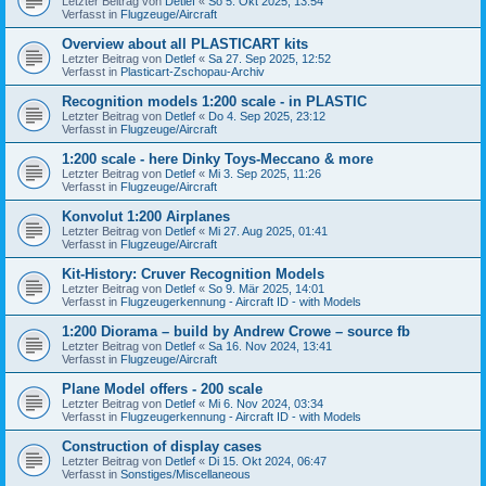
Letzter Beitrag von
Detlef
«
So 5. Okt 2025, 13:54
Verfasst in
Flugzeuge/Aircraft
Overview about all PLASTICART kits
Letzter Beitrag von
Detlef
«
Sa 27. Sep 2025, 12:52
Verfasst in
Plasticart-Zschopau-Archiv
Recognition models 1:200 scale - in PLASTIC
Letzter Beitrag von
Detlef
«
Do 4. Sep 2025, 23:12
Verfasst in
Flugzeuge/Aircraft
1:200 scale - here Dinky Toys-Meccano & more
Letzter Beitrag von
Detlef
«
Mi 3. Sep 2025, 11:26
Verfasst in
Flugzeuge/Aircraft
Konvolut 1:200 Airplanes
Letzter Beitrag von
Detlef
«
Mi 27. Aug 2025, 01:41
Verfasst in
Flugzeuge/Aircraft
Kit-History: Cruver Recognition Models
Letzter Beitrag von
Detlef
«
So 9. Mär 2025, 14:01
Verfasst in
Flugzeugerkennung - Aircraft ID - with Models
1:200 Diorama – build by Andrew Crowe – source fb
Letzter Beitrag von
Detlef
«
Sa 16. Nov 2024, 13:41
Verfasst in
Flugzeuge/Aircraft
Plane Model offers - 200 scale
Letzter Beitrag von
Detlef
«
Mi 6. Nov 2024, 03:34
Verfasst in
Flugzeugerkennung - Aircraft ID - with Models
Construction of display cases
Letzter Beitrag von
Detlef
«
Di 15. Okt 2024, 06:47
Verfasst in
Sonstiges/Miscellaneous