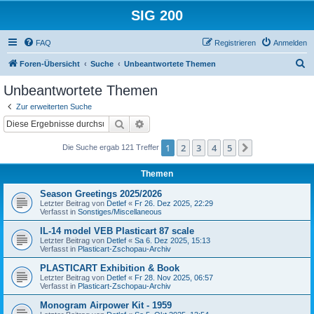
SIG 200
FAQ
Registrieren
Anmelden
S
Foren-Übersicht
Suche
Unbeantwortete Themen
u
Unbeantwortete Themen
c
Zur erweiterten Suche
h
Suche
Erweiterte Suche
e
1
2
3
4
5
Nächste
Die Suche ergab 121 Treffer
Themen
Season Greetings 2025/2026
Letzter Beitrag von
Detlef
«
Fr 26. Dez 2025, 22:29
Verfasst in
Sonstiges/Miscellaneous
IL-14 model VEB Plasticart 87 scale
Letzter Beitrag von
Detlef
«
Sa 6. Dez 2025, 15:13
Verfasst in
Plasticart-Zschopau-Archiv
PLASTICART Exhibition & Book
Letzter Beitrag von
Detlef
«
Fr 28. Nov 2025, 06:57
Verfasst in
Plasticart-Zschopau-Archiv
Monogram Airpower Kit - 1959