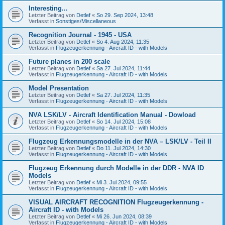
Interesting...
Letzter Beitrag von
Detlef
«
So 29. Sep 2024, 13:48
Verfasst in
Sonstiges/Miscellaneous
Recognition Journal - 1945 - USA
Letzter Beitrag von
Detlef
«
So 4. Aug 2024, 11:35
Verfasst in
Flugzeugerkennung - Aircraft ID - with Models
Future planes in 200 scale
Letzter Beitrag von
Detlef
«
Sa 27. Jul 2024, 11:44
Verfasst in
Flugzeugerkennung - Aircraft ID - with Models
Model Presentation
Letzter Beitrag von
Detlef
«
Sa 27. Jul 2024, 11:35
Verfasst in
Flugzeugerkennung - Aircraft ID - with Models
NVA LSK/LV - Aircraft Identification Manual - Dowload
Letzter Beitrag von
Detlef
«
So 14. Jul 2024, 15:08
Verfasst in
Flugzeugerkennung - Aircraft ID - with Models
Flugzeug Erkennungsmodelle in der NVA – LSK/LV - Teil II
Letzter Beitrag von
Detlef
«
Do 11. Jul 2024, 14:30
Verfasst in
Flugzeugerkennung - Aircraft ID - with Models
Flugzeug Erkennung durch Modelle in der DDR - NVA ID
Models
Letzter Beitrag von
Detlef
«
Mi 3. Jul 2024, 09:55
Verfasst in
Flugzeugerkennung - Aircraft ID - with Models
VISUAL AIRCRAFT RECOGNITION Flugzeugerkennung -
Aircraft ID - with Models
Letzter Beitrag von
Detlef
«
Mi 26. Jun 2024, 08:39
Verfasst in
Flugzeugerkennung - Aircraft ID - with Models