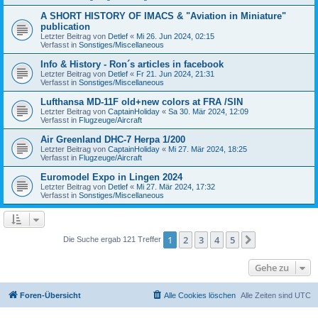
A SHORT HISTORY OF IMACS & "Aviation in Miniature"
publication
Letzter Beitrag von
Detlef
«
Mi 26. Jun 2024, 02:15
Verfasst in
Sonstiges/Miscellaneous
Info & History - Ron´s articles in facebook
Letzter Beitrag von
Detlef
«
Fr 21. Jun 2024, 21:31
Verfasst in
Sonstiges/Miscellaneous
Lufthansa MD-11F old+new colors at FRA /SIN
Letzter Beitrag von
CaptainHoliday
«
Sa 30. Mär 2024, 12:09
Verfasst in
Flugzeuge/Aircraft
Air Greenland DHC-7 Herpa 1/200
Letzter Beitrag von
CaptainHoliday
«
Mi 27. Mär 2024, 18:25
Verfasst in
Flugzeuge/Aircraft
Euromodel Expo in Lingen 2024
Letzter Beitrag von
Detlef
«
Mi 27. Mär 2024, 17:32
Verfasst in
Sonstiges/Miscellaneous
1
2
3
4
5
Nächste
Die Suche ergab 121 Treffer
Gehe zu
Foren-Übersicht
Alle Cookies löschen
Alle Zeiten sind
UTC