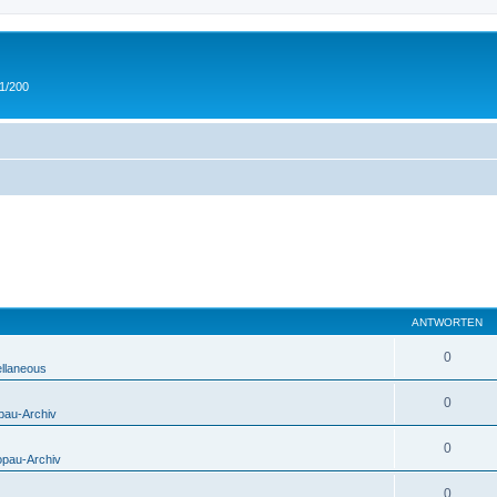
 1/200
ANTWORTEN
0
ellaneous
0
pau-Archiv
0
opau-Archiv
0