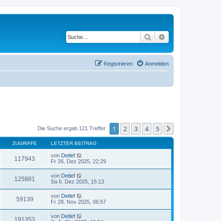
Suche
Erweiterte Suche
Registrieren
Anmelden
1
2
3
4
5
Nächste
Die Suche ergab 121 Treffer
ZUGRIFFE
LETZTER BEITRAG
von
Detlef
117943
Fr 26. Dez 2025, 22:29
von
Detlef
125881
Sa 6. Dez 2025, 15:13
von
Detlef
59139
Fr 28. Nov 2025, 06:57
von
Detlef
191353