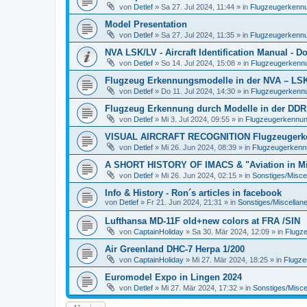
von
Detlef
»
Sa 27. Jul 2024, 11:44
» in
Flugzeugerkennun
Model Presentation
von
Detlef
»
Sa 27. Jul 2024, 11:35
» in
Flugzeugerkennun
NVA LSK/LV - Aircraft Identification Manual - 
von
Detlef
»
So 14. Jul 2024, 15:08
» in
Flugzeugerkennun
Flugzeug Erkennungsmodelle in der NVA – LSK/L
von
Detlef
»
Do 11. Jul 2024, 14:30
» in
Flugzeugerkennun
Flugzeug Erkennung durch Modelle in der DDR
von
Detlef
»
Mi 3. Jul 2024, 09:55
» in
Flugzeugerkennung 
VISUAL AIRCRAFT RECOGNITION Flugzeugerkenn
von
Detlef
»
Mi 26. Jun 2024, 08:39
» in
Flugzeugerkennun
A SHORT HISTORY OF IMACS & "Aviation in Min
von
Detlef
»
Mi 26. Jun 2024, 02:15
» in
Sonstiges/Misce
Info & History - Ron´s articles in facebook
von
Detlef
»
Fr 21. Jun 2024, 21:31
» in
Sonstiges/Miscellan
Lufthansa MD-11F old+new colors at FRA /SIN
von
CaptainHoliday
»
Sa 30. Mär 2024, 12:09
» in
Flugze
Air Greenland DHC-7 Herpa 1/200
von
CaptainHoliday
»
Mi 27. Mär 2024, 18:25
» in
Flugze
Euromodel Expo in Lingen 2024
von
Detlef
»
Mi 27. Mär 2024, 17:32
» in
Sonstiges/Misce