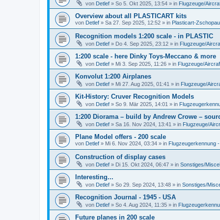
von
Detlef
»
So 5. Okt 2025, 13:54
» in
Flugzeuge/Aircra
Overview about all PLASTICART kits
von
Detlef
»
Sa 27. Sep 2025, 12:52
» in
Plasticart-Zschopau
Recognition models 1:200 scale - in PLASTIC
von
Detlef
»
Do 4. Sep 2025, 23:12
» in
Flugzeuge/Aircra
1:200 scale - here Dinky Toys-Meccano & more
von
Detlef
»
Mi 3. Sep 2025, 11:26
» in
Flugzeuge/Aircraf
Konvolut 1:200 Airplanes
von
Detlef
»
Mi 27. Aug 2025, 01:41
» in
Flugzeuge/Aircra
Kit-History: Cruver Recognition Models
von
Detlef
»
So 9. Mär 2025, 14:01
» in
Flugzeugerkennun
1:200 Diorama – build by Andrew Crowe – sourc
von
Detlef
»
Sa 16. Nov 2024, 13:41
» in
Flugzeuge/Aircr
Plane Model offers - 200 scale
von
Detlef
»
Mi 6. Nov 2024, 03:34
» in
Flugzeugerkennung - A
Construction of display cases
von
Detlef
»
Di 15. Okt 2024, 06:47
» in
Sonstiges/Misce
Interesting...
von
Detlef
»
So 29. Sep 2024, 13:48
» in
Sonstiges/Misc
Recognition Journal - 1945 - USA
von
Detlef
»
So 4. Aug 2024, 11:35
» in
Flugzeugerkennung
Future planes in 200 scale