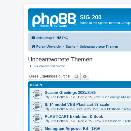
SIG 200
Home of the Special Interest Group
Schnellzugriff
FAQ
Foren-Übersicht
Suche
Unbeantwortete Themen
Unbeantwortete Themen
Zur erweiterten Suche
Suche
Erweiterte Suche
THEMEN
Season Greetings 2025/2026
von
Detlef
»
Fr 26. Dez 2025, 22:29
» in
Sonstiges/Misc
IL-14 model VEB Plasticart 87 scale
von
Detlef
»
Sa 6. Dez 2025, 15:13
» in
Plasticart-Zscho
PLASTICART Exhibition & Book
von
Detlef
»
Fr 28. Nov 2025, 06:57
» in
Plasticart-Zsch
Monogram Airpower Kit - 1959