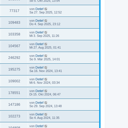
So 5. Okt 2025, 13:54
von
Detlef
77317
Sa 27. Sep 2025, 12:52
von
Detlef
109483
Do 4. Sep 2025, 23:12
von
Detlef
103358
Mi 3. Sep 2025, 11:26
von
Detlef
104567
Mi 27. Aug 2025, 01:41
von
Detlef
246292
So 9. Mär 2025, 14:01
von
Detlef
195275
Sa 16. Nov 2024, 13:41
von
Detlef
109002
Mi 6. Nov 2024, 03:34
von
Detlef
178551
Di 15. Okt 2024, 06:47
von
Detlef
147186
So 29. Sep 2024, 13:48
von
Detlef
102273
So 4. Aug 2024, 11:35
von
Detlef