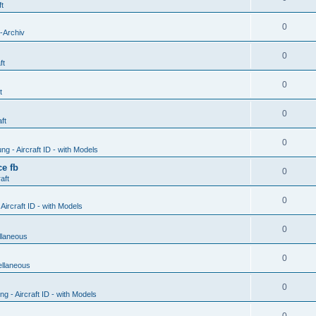
ft
0
-Archiv
0
ft
0
t
0
ft
0
g - Aircraft ID - with Models
e fb
0
aft
0
ircraft ID - with Models
0
llaneous
0
ellaneous
0
 - Aircraft ID - with Models