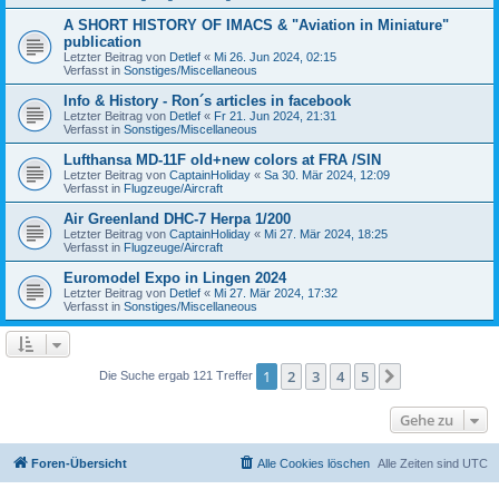
A SHORT HISTORY OF IMACS & "Aviation in Miniature"
publication
Letzter Beitrag von
Detlef
«
Mi 26. Jun 2024, 02:15
Verfasst in
Sonstiges/Miscellaneous
Info & History - Ron´s articles in facebook
Letzter Beitrag von
Detlef
«
Fr 21. Jun 2024, 21:31
Verfasst in
Sonstiges/Miscellaneous
Lufthansa MD-11F old+new colors at FRA /SIN
Letzter Beitrag von
CaptainHoliday
«
Sa 30. Mär 2024, 12:09
Verfasst in
Flugzeuge/Aircraft
Air Greenland DHC-7 Herpa 1/200
Letzter Beitrag von
CaptainHoliday
«
Mi 27. Mär 2024, 18:25
Verfasst in
Flugzeuge/Aircraft
Euromodel Expo in Lingen 2024
Letzter Beitrag von
Detlef
«
Mi 27. Mär 2024, 17:32
Verfasst in
Sonstiges/Miscellaneous
1
2
3
4
5
Nächste
Die Suche ergab 121 Treffer
Gehe zu
Foren-Übersicht
Alle Cookies löschen
Alle Zeiten sind
UTC