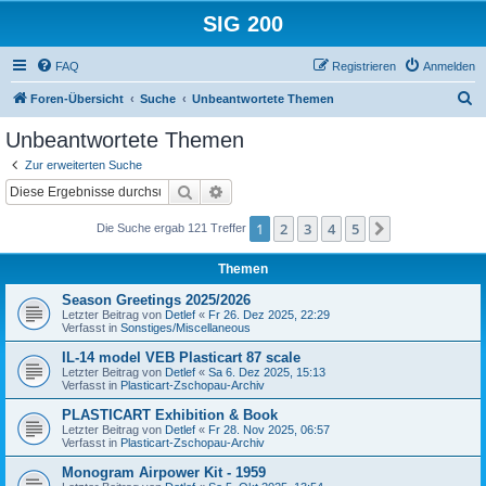
SIG 200
FAQ
Registrieren
Anmelden
S
Foren-Übersicht
Suche
Unbeantwortete Themen
u
Unbeantwortete Themen
c
Zur erweiterten Suche
h
Suche
Erweiterte Suche
e
1
2
3
4
5
Nächste
Die Suche ergab 121 Treffer
Themen
Season Greetings 2025/2026
Letzter Beitrag von
Detlef
«
Fr 26. Dez 2025, 22:29
Verfasst in
Sonstiges/Miscellaneous
IL-14 model VEB Plasticart 87 scale
Letzter Beitrag von
Detlef
«
Sa 6. Dez 2025, 15:13
Verfasst in
Plasticart-Zschopau-Archiv
PLASTICART Exhibition & Book
Letzter Beitrag von
Detlef
«
Fr 28. Nov 2025, 06:57
Verfasst in
Plasticart-Zschopau-Archiv
Monogram Airpower Kit - 1959