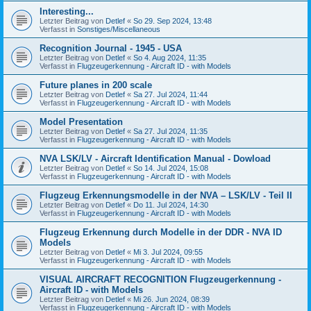
Interesting...
Letzter Beitrag von
Detlef
«
So 29. Sep 2024, 13:48
Verfasst in
Sonstiges/Miscellaneous
Recognition Journal - 1945 - USA
Letzter Beitrag von
Detlef
«
So 4. Aug 2024, 11:35
Verfasst in
Flugzeugerkennung - Aircraft ID - with Models
Future planes in 200 scale
Letzter Beitrag von
Detlef
«
Sa 27. Jul 2024, 11:44
Verfasst in
Flugzeugerkennung - Aircraft ID - with Models
Model Presentation
Letzter Beitrag von
Detlef
«
Sa 27. Jul 2024, 11:35
Verfasst in
Flugzeugerkennung - Aircraft ID - with Models
NVA LSK/LV - Aircraft Identification Manual - Dowload
Letzter Beitrag von
Detlef
«
So 14. Jul 2024, 15:08
Verfasst in
Flugzeugerkennung - Aircraft ID - with Models
Flugzeug Erkennungsmodelle in der NVA – LSK/LV - Teil II
Letzter Beitrag von
Detlef
«
Do 11. Jul 2024, 14:30
Verfasst in
Flugzeugerkennung - Aircraft ID - with Models
Flugzeug Erkennung durch Modelle in der DDR - NVA ID
Models
Letzter Beitrag von
Detlef
«
Mi 3. Jul 2024, 09:55
Verfasst in
Flugzeugerkennung - Aircraft ID - with Models
VISUAL AIRCRAFT RECOGNITION Flugzeugerkennung -
Aircraft ID - with Models
Letzter Beitrag von
Detlef
«
Mi 26. Jun 2024, 08:39
Verfasst in
Flugzeugerkennung - Aircraft ID - with Models