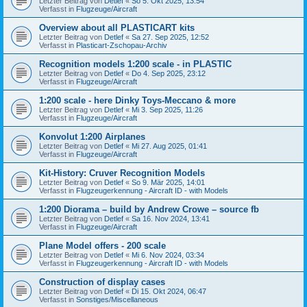
Letzter Beitrag von
Detlef
«
So 5. Okt 2025, 13:54
Verfasst in
Flugzeuge/Aircraft
Overview about all PLASTICART kits
Letzter Beitrag von
Detlef
«
Sa 27. Sep 2025, 12:52
Verfasst in
Plasticart-Zschopau-Archiv
Recognition models 1:200 scale - in PLASTIC
Letzter Beitrag von
Detlef
«
Do 4. Sep 2025, 23:12
Verfasst in
Flugzeuge/Aircraft
1:200 scale - here Dinky Toys-Meccano & more
Letzter Beitrag von
Detlef
«
Mi 3. Sep 2025, 11:26
Verfasst in
Flugzeuge/Aircraft
Konvolut 1:200 Airplanes
Letzter Beitrag von
Detlef
«
Mi 27. Aug 2025, 01:41
Verfasst in
Flugzeuge/Aircraft
Kit-History: Cruver Recognition Models
Letzter Beitrag von
Detlef
«
So 9. Mär 2025, 14:01
Verfasst in
Flugzeugerkennung - Aircraft ID - with Models
1:200 Diorama – build by Andrew Crowe – source fb
Letzter Beitrag von
Detlef
«
Sa 16. Nov 2024, 13:41
Verfasst in
Flugzeuge/Aircraft
Plane Model offers - 200 scale
Letzter Beitrag von
Detlef
«
Mi 6. Nov 2024, 03:34
Verfasst in
Flugzeugerkennung - Aircraft ID - with Models
Construction of display cases
Letzter Beitrag von
Detlef
«
Di 15. Okt 2024, 06:47
Verfasst in
Sonstiges/Miscellaneous