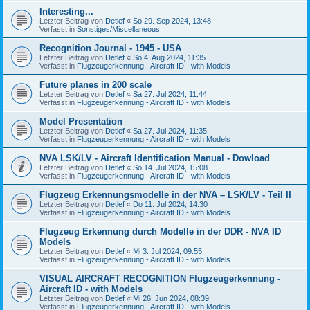
Interesting...
Letzter Beitrag von
Detlef
«
So 29. Sep 2024, 13:48
Verfasst in
Sonstiges/Miscellaneous
Recognition Journal - 1945 - USA
Letzter Beitrag von
Detlef
«
So 4. Aug 2024, 11:35
Verfasst in
Flugzeugerkennung - Aircraft ID - with Models
Future planes in 200 scale
Letzter Beitrag von
Detlef
«
Sa 27. Jul 2024, 11:44
Verfasst in
Flugzeugerkennung - Aircraft ID - with Models
Model Presentation
Letzter Beitrag von
Detlef
«
Sa 27. Jul 2024, 11:35
Verfasst in
Flugzeugerkennung - Aircraft ID - with Models
NVA LSK/LV - Aircraft Identification Manual - Dowload
Letzter Beitrag von
Detlef
«
So 14. Jul 2024, 15:08
Verfasst in
Flugzeugerkennung - Aircraft ID - with Models
Flugzeug Erkennungsmodelle in der NVA – LSK/LV - Teil II
Letzter Beitrag von
Detlef
«
Do 11. Jul 2024, 14:30
Verfasst in
Flugzeugerkennung - Aircraft ID - with Models
Flugzeug Erkennung durch Modelle in der DDR - NVA ID
Models
Letzter Beitrag von
Detlef
«
Mi 3. Jul 2024, 09:55
Verfasst in
Flugzeugerkennung - Aircraft ID - with Models
VISUAL AIRCRAFT RECOGNITION Flugzeugerkennung -
Aircraft ID - with Models
Letzter Beitrag von
Detlef
«
Mi 26. Jun 2024, 08:39
Verfasst in
Flugzeugerkennung - Aircraft ID - with Models