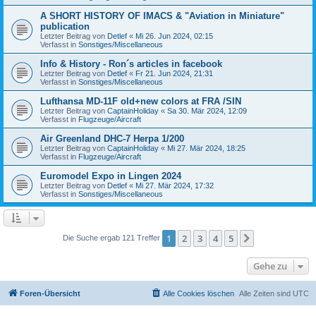
A SHORT HISTORY OF IMACS & "Aviation in Miniature"
publication
Letzter Beitrag von
Detlef
«
Mi 26. Jun 2024, 02:15
Verfasst in
Sonstiges/Miscellaneous
Info & History - Ron´s articles in facebook
Letzter Beitrag von
Detlef
«
Fr 21. Jun 2024, 21:31
Verfasst in
Sonstiges/Miscellaneous
Lufthansa MD-11F old+new colors at FRA /SIN
Letzter Beitrag von
CaptainHoliday
«
Sa 30. Mär 2024, 12:09
Verfasst in
Flugzeuge/Aircraft
Air Greenland DHC-7 Herpa 1/200
Letzter Beitrag von
CaptainHoliday
«
Mi 27. Mär 2024, 18:25
Verfasst in
Flugzeuge/Aircraft
Euromodel Expo in Lingen 2024
Letzter Beitrag von
Detlef
«
Mi 27. Mär 2024, 17:32
Verfasst in
Sonstiges/Miscellaneous
1
2
3
4
5
Nächste
Die Suche ergab 121 Treffer
Gehe zu
Foren-Übersicht
Alle Cookies löschen
Alle Zeiten sind
UTC