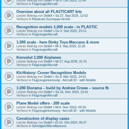
Letzter Beitrag von
Detlef
«
So 5. Okt 2025, 13:54
Verfasst in
Flugzeuge/Aircraft
Overview about all PLASTICART kits
Letzter Beitrag von
Detlef
«
Sa 27. Sep 2025, 12:52
Verfasst in
Plasticart-Zschopau-Archiv
Recognition models 1:200 scale - in PLASTIC
Letzter Beitrag von
Detlef
«
Do 4. Sep 2025, 23:12
Verfasst in
Flugzeuge/Aircraft
1:200 scale - here Dinky Toys-Meccano & more
Letzter Beitrag von
Detlef
«
Mi 3. Sep 2025, 11:26
Verfasst in
Flugzeuge/Aircraft
Konvolut 1:200 Airplanes
Letzter Beitrag von
Detlef
«
Mi 27. Aug 2025, 01:41
Verfasst in
Flugzeuge/Aircraft
Kit-History: Cruver Recognition Models
Letzter Beitrag von
Detlef
«
So 9. Mär 2025, 14:01
Verfasst in
Flugzeugerkennung - Aircraft ID - with Models
1:200 Diorama – build by Andrew Crowe – source fb
Letzter Beitrag von
Detlef
«
Sa 16. Nov 2024, 13:41
Verfasst in
Flugzeuge/Aircraft
Plane Model offers - 200 scale
Letzter Beitrag von
Detlef
«
Mi 6. Nov 2024, 03:34
Verfasst in
Flugzeugerkennung - Aircraft ID - with Models
Construction of display cases
Letzter Beitrag von
Detlef
«
Di 15. Okt 2024, 06:47
Verfasst in
Sonstiges/Miscellaneous