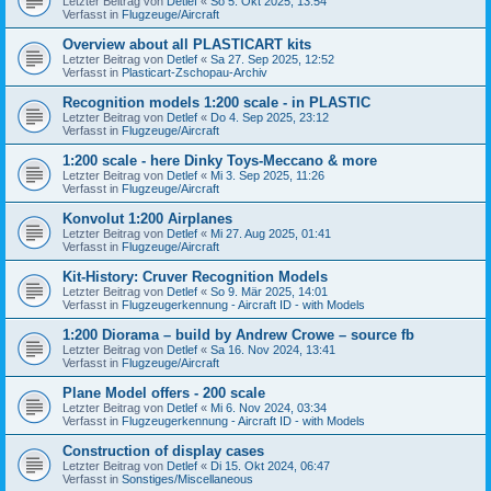
Letzter Beitrag von
Detlef
«
So 5. Okt 2025, 13:54
Verfasst in
Flugzeuge/Aircraft
Overview about all PLASTICART kits
Letzter Beitrag von
Detlef
«
Sa 27. Sep 2025, 12:52
Verfasst in
Plasticart-Zschopau-Archiv
Recognition models 1:200 scale - in PLASTIC
Letzter Beitrag von
Detlef
«
Do 4. Sep 2025, 23:12
Verfasst in
Flugzeuge/Aircraft
1:200 scale - here Dinky Toys-Meccano & more
Letzter Beitrag von
Detlef
«
Mi 3. Sep 2025, 11:26
Verfasst in
Flugzeuge/Aircraft
Konvolut 1:200 Airplanes
Letzter Beitrag von
Detlef
«
Mi 27. Aug 2025, 01:41
Verfasst in
Flugzeuge/Aircraft
Kit-History: Cruver Recognition Models
Letzter Beitrag von
Detlef
«
So 9. Mär 2025, 14:01
Verfasst in
Flugzeugerkennung - Aircraft ID - with Models
1:200 Diorama – build by Andrew Crowe – source fb
Letzter Beitrag von
Detlef
«
Sa 16. Nov 2024, 13:41
Verfasst in
Flugzeuge/Aircraft
Plane Model offers - 200 scale
Letzter Beitrag von
Detlef
«
Mi 6. Nov 2024, 03:34
Verfasst in
Flugzeugerkennung - Aircraft ID - with Models
Construction of display cases
Letzter Beitrag von
Detlef
«
Di 15. Okt 2024, 06:47
Verfasst in
Sonstiges/Miscellaneous