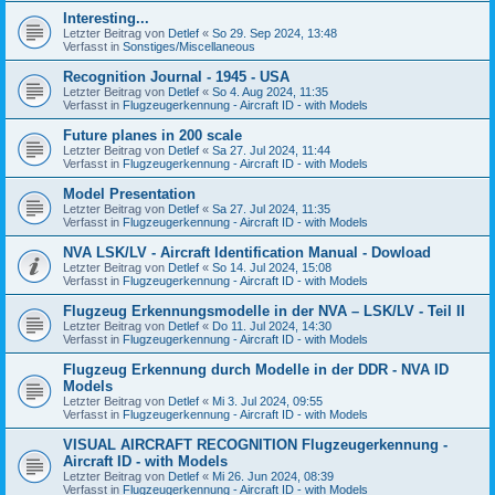
Interesting...
Letzter Beitrag von
Detlef
«
So 29. Sep 2024, 13:48
Verfasst in
Sonstiges/Miscellaneous
Recognition Journal - 1945 - USA
Letzter Beitrag von
Detlef
«
So 4. Aug 2024, 11:35
Verfasst in
Flugzeugerkennung - Aircraft ID - with Models
Future planes in 200 scale
Letzter Beitrag von
Detlef
«
Sa 27. Jul 2024, 11:44
Verfasst in
Flugzeugerkennung - Aircraft ID - with Models
Model Presentation
Letzter Beitrag von
Detlef
«
Sa 27. Jul 2024, 11:35
Verfasst in
Flugzeugerkennung - Aircraft ID - with Models
NVA LSK/LV - Aircraft Identification Manual - Dowload
Letzter Beitrag von
Detlef
«
So 14. Jul 2024, 15:08
Verfasst in
Flugzeugerkennung - Aircraft ID - with Models
Flugzeug Erkennungsmodelle in der NVA – LSK/LV - Teil II
Letzter Beitrag von
Detlef
«
Do 11. Jul 2024, 14:30
Verfasst in
Flugzeugerkennung - Aircraft ID - with Models
Flugzeug Erkennung durch Modelle in der DDR - NVA ID
Models
Letzter Beitrag von
Detlef
«
Mi 3. Jul 2024, 09:55
Verfasst in
Flugzeugerkennung - Aircraft ID - with Models
VISUAL AIRCRAFT RECOGNITION Flugzeugerkennung -
Aircraft ID - with Models
Letzter Beitrag von
Detlef
«
Mi 26. Jun 2024, 08:39
Verfasst in
Flugzeugerkennung - Aircraft ID - with Models