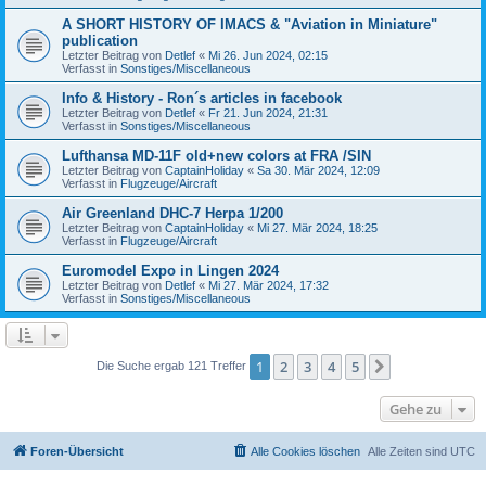
A SHORT HISTORY OF IMACS & "Aviation in Miniature"
publication
Letzter Beitrag von
Detlef
«
Mi 26. Jun 2024, 02:15
Verfasst in
Sonstiges/Miscellaneous
Info & History - Ron´s articles in facebook
Letzter Beitrag von
Detlef
«
Fr 21. Jun 2024, 21:31
Verfasst in
Sonstiges/Miscellaneous
Lufthansa MD-11F old+new colors at FRA /SIN
Letzter Beitrag von
CaptainHoliday
«
Sa 30. Mär 2024, 12:09
Verfasst in
Flugzeuge/Aircraft
Air Greenland DHC-7 Herpa 1/200
Letzter Beitrag von
CaptainHoliday
«
Mi 27. Mär 2024, 18:25
Verfasst in
Flugzeuge/Aircraft
Euromodel Expo in Lingen 2024
Letzter Beitrag von
Detlef
«
Mi 27. Mär 2024, 17:32
Verfasst in
Sonstiges/Miscellaneous
1
2
3
4
5
Nächste
Die Suche ergab 121 Treffer
Gehe zu
Foren-Übersicht
Alle Cookies löschen
Alle Zeiten sind
UTC