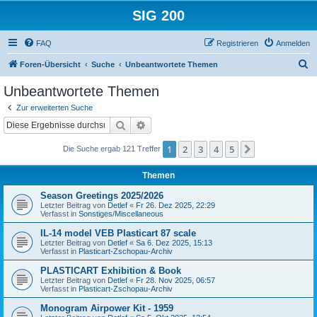
SIG 200
FAQ
Registrieren
Anmelden
S
Foren-Übersicht
Suche
Unbeantwortete Themen
u
Unbeantwortete Themen
c
Zur erweiterten Suche
h
Suche
Erweiterte Suche
e
1
2
3
4
5
Nächste
Die Suche ergab 121 Treffer
Themen
Season Greetings 2025/2026
Letzter Beitrag von
Detlef
«
Fr 26. Dez 2025, 22:29
Verfasst in
Sonstiges/Miscellaneous
IL-14 model VEB Plasticart 87 scale
Letzter Beitrag von
Detlef
«
Sa 6. Dez 2025, 15:13
Verfasst in
Plasticart-Zschopau-Archiv
PLASTICART Exhibition & Book
Letzter Beitrag von
Detlef
«
Fr 28. Nov 2025, 06:57
Verfasst in
Plasticart-Zschopau-Archiv
Monogram Airpower Kit - 1959