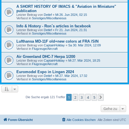
A SHORT HISTORY OF IMACS & "Aviation in Miniature"
publication
Letzter Beitrag von
Detlef
«
Mi 26. Jun 2024, 02:15
Verfasst in
Sonstiges/Miscellaneous
Info & History - Ron´s articles in facebook
Letzter Beitrag von
Detlef
«
Fr 21. Jun 2024, 21:31
Verfasst in
Sonstiges/Miscellaneous
Lufthansa MD-11F old+new colors at FRA /SIN
Letzter Beitrag von
CaptainHoliday
«
Sa 30. Mär 2024, 12:09
Verfasst in
Flugzeuge/Aircraft
Air Greenland DHC-7 Herpa 1/200
Letzter Beitrag von
CaptainHoliday
«
Mi 27. Mär 2024, 18:25
Verfasst in
Flugzeuge/Aircraft
Euromodel Expo in Lingen 2024
Letzter Beitrag von
Detlef
«
Mi 27. Mär 2024, 17:32
Verfasst in
Sonstiges/Miscellaneous
1
2
3
4
5
Nächste
Die Suche ergab 121 Treffer
Gehe zu
Foren-Übersicht
Alle Cookies löschen
Alle Zeiten sind
UTC