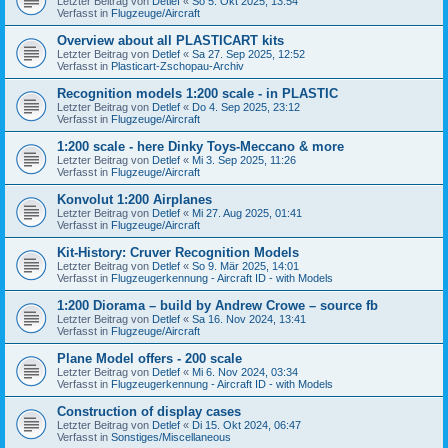
Letzter Beitrag von
Detlef
«
So 5. Okt 2025, 13:54
Verfasst in
Flugzeuge/Aircraft
Overview about all PLASTICART kits
Letzter Beitrag von
Detlef
«
Sa 27. Sep 2025, 12:52
Verfasst in
Plasticart-Zschopau-Archiv
Recognition models 1:200 scale - in PLASTIC
Letzter Beitrag von
Detlef
«
Do 4. Sep 2025, 23:12
Verfasst in
Flugzeuge/Aircraft
1:200 scale - here Dinky Toys-Meccano & more
Letzter Beitrag von
Detlef
«
Mi 3. Sep 2025, 11:26
Verfasst in
Flugzeuge/Aircraft
Konvolut 1:200 Airplanes
Letzter Beitrag von
Detlef
«
Mi 27. Aug 2025, 01:41
Verfasst in
Flugzeuge/Aircraft
Kit-History: Cruver Recognition Models
Letzter Beitrag von
Detlef
«
So 9. Mär 2025, 14:01
Verfasst in
Flugzeugerkennung - Aircraft ID - with Models
1:200 Diorama – build by Andrew Crowe – source fb
Letzter Beitrag von
Detlef
«
Sa 16. Nov 2024, 13:41
Verfasst in
Flugzeuge/Aircraft
Plane Model offers - 200 scale
Letzter Beitrag von
Detlef
«
Mi 6. Nov 2024, 03:34
Verfasst in
Flugzeugerkennung - Aircraft ID - with Models
Construction of display cases
Letzter Beitrag von
Detlef
«
Di 15. Okt 2024, 06:47
Verfasst in
Sonstiges/Miscellaneous