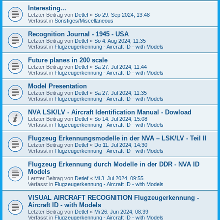
Interesting...
Letzter Beitrag von
Detlef
«
So 29. Sep 2024, 13:48
Verfasst in
Sonstiges/Miscellaneous
Recognition Journal - 1945 - USA
Letzter Beitrag von
Detlef
«
So 4. Aug 2024, 11:35
Verfasst in
Flugzeugerkennung - Aircraft ID - with Models
Future planes in 200 scale
Letzter Beitrag von
Detlef
«
Sa 27. Jul 2024, 11:44
Verfasst in
Flugzeugerkennung - Aircraft ID - with Models
Model Presentation
Letzter Beitrag von
Detlef
«
Sa 27. Jul 2024, 11:35
Verfasst in
Flugzeugerkennung - Aircraft ID - with Models
NVA LSK/LV - Aircraft Identification Manual - Dowload
Letzter Beitrag von
Detlef
«
So 14. Jul 2024, 15:08
Verfasst in
Flugzeugerkennung - Aircraft ID - with Models
Flugzeug Erkennungsmodelle in der NVA – LSK/LV - Teil II
Letzter Beitrag von
Detlef
«
Do 11. Jul 2024, 14:30
Verfasst in
Flugzeugerkennung - Aircraft ID - with Models
Flugzeug Erkennung durch Modelle in der DDR - NVA ID
Models
Letzter Beitrag von
Detlef
«
Mi 3. Jul 2024, 09:55
Verfasst in
Flugzeugerkennung - Aircraft ID - with Models
VISUAL AIRCRAFT RECOGNITION Flugzeugerkennung -
Aircraft ID - with Models
Letzter Beitrag von
Detlef
«
Mi 26. Jun 2024, 08:39
Verfasst in
Flugzeugerkennung - Aircraft ID - with Models