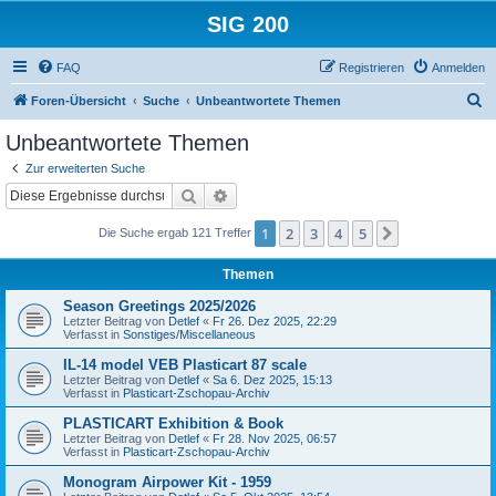
SIG 200
FAQ
Registrieren
Anmelden
S
Foren-Übersicht
Suche
Unbeantwortete Themen
u
Unbeantwortete Themen
c
Zur erweiterten Suche
h
Suche
Erweiterte Suche
e
1
2
3
4
5
Nächste
Die Suche ergab 121 Treffer
Themen
Season Greetings 2025/2026
Letzter Beitrag von
Detlef
«
Fr 26. Dez 2025, 22:29
Verfasst in
Sonstiges/Miscellaneous
IL-14 model VEB Plasticart 87 scale
Letzter Beitrag von
Detlef
«
Sa 6. Dez 2025, 15:13
Verfasst in
Plasticart-Zschopau-Archiv
PLASTICART Exhibition & Book
Letzter Beitrag von
Detlef
«
Fr 28. Nov 2025, 06:57
Verfasst in
Plasticart-Zschopau-Archiv
Monogram Airpower Kit - 1959