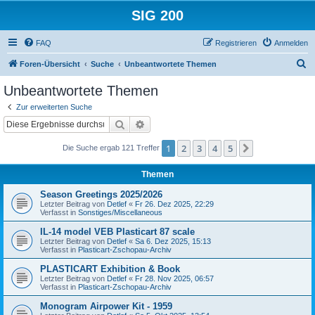
SIG 200
FAQ
Registrieren
Anmelden
S
Foren-Übersicht
Suche
Unbeantwortete Themen
u
Unbeantwortete Themen
c
Zur erweiterten Suche
h
Suche
Erweiterte Suche
e
1
2
3
4
5
Nächste
Die Suche ergab 121 Treffer
Themen
Season Greetings 2025/2026
Letzter Beitrag von
Detlef
«
Fr 26. Dez 2025, 22:29
Verfasst in
Sonstiges/Miscellaneous
IL-14 model VEB Plasticart 87 scale
Letzter Beitrag von
Detlef
«
Sa 6. Dez 2025, 15:13
Verfasst in
Plasticart-Zschopau-Archiv
PLASTICART Exhibition & Book
Letzter Beitrag von
Detlef
«
Fr 28. Nov 2025, 06:57
Verfasst in
Plasticart-Zschopau-Archiv
Monogram Airpower Kit - 1959