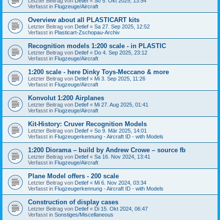
Letzter Beitrag von
Detlef
«
So 5. Okt 2025, 13:54
Verfasst in
Flugzeuge/Aircraft
Overview about all PLASTICART kits
Letzter Beitrag von
Detlef
«
Sa 27. Sep 2025, 12:52
Verfasst in
Plasticart-Zschopau-Archiv
Recognition models 1:200 scale - in PLASTIC
Letzter Beitrag von
Detlef
«
Do 4. Sep 2025, 23:12
Verfasst in
Flugzeuge/Aircraft
1:200 scale - here Dinky Toys-Meccano & more
Letzter Beitrag von
Detlef
«
Mi 3. Sep 2025, 11:26
Verfasst in
Flugzeuge/Aircraft
Konvolut 1:200 Airplanes
Letzter Beitrag von
Detlef
«
Mi 27. Aug 2025, 01:41
Verfasst in
Flugzeuge/Aircraft
Kit-History: Cruver Recognition Models
Letzter Beitrag von
Detlef
«
So 9. Mär 2025, 14:01
Verfasst in
Flugzeugerkennung - Aircraft ID - with Models
1:200 Diorama – build by Andrew Crowe – source fb
Letzter Beitrag von
Detlef
«
Sa 16. Nov 2024, 13:41
Verfasst in
Flugzeuge/Aircraft
Plane Model offers - 200 scale
Letzter Beitrag von
Detlef
«
Mi 6. Nov 2024, 03:34
Verfasst in
Flugzeugerkennung - Aircraft ID - with Models
Construction of display cases
Letzter Beitrag von
Detlef
«
Di 15. Okt 2024, 06:47
Verfasst in
Sonstiges/Miscellaneous