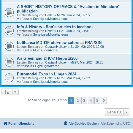
A SHORT HISTORY OF IMACS & "Aviation in Miniature"
publication
Letzter Beitrag von
Detlef
«
Mi 26. Jun 2024, 02:15
Verfasst in
Sonstiges/Miscellaneous
Info & History - Ron´s articles in facebook
Letzter Beitrag von
Detlef
«
Fr 21. Jun 2024, 21:31
Verfasst in
Sonstiges/Miscellaneous
Lufthansa MD-11F old+new colors at FRA /SIN
Letzter Beitrag von
CaptainHoliday
«
Sa 30. Mär 2024, 12:09
Verfasst in
Flugzeuge/Aircraft
Air Greenland DHC-7 Herpa 1/200
Letzter Beitrag von
CaptainHoliday
«
Mi 27. Mär 2024, 18:25
Verfasst in
Flugzeuge/Aircraft
Euromodel Expo in Lingen 2024
Letzter Beitrag von
Detlef
«
Mi 27. Mär 2024, 17:32
Verfasst in
Sonstiges/Miscellaneous
1
2
3
4
5
Nächste
Die Suche ergab 121 Treffer
Gehe zu
Foren-Übersicht
Alle Cookies löschen
Alle Zeiten sind
UTC