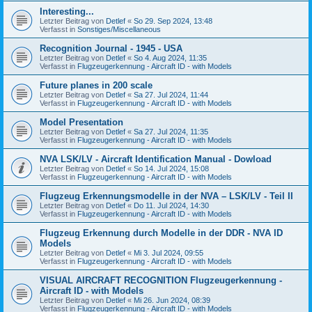
Interesting...
Letzter Beitrag von
Detlef
«
So 29. Sep 2024, 13:48
Verfasst in
Sonstiges/Miscellaneous
Recognition Journal - 1945 - USA
Letzter Beitrag von
Detlef
«
So 4. Aug 2024, 11:35
Verfasst in
Flugzeugerkennung - Aircraft ID - with Models
Future planes in 200 scale
Letzter Beitrag von
Detlef
«
Sa 27. Jul 2024, 11:44
Verfasst in
Flugzeugerkennung - Aircraft ID - with Models
Model Presentation
Letzter Beitrag von
Detlef
«
Sa 27. Jul 2024, 11:35
Verfasst in
Flugzeugerkennung - Aircraft ID - with Models
NVA LSK/LV - Aircraft Identification Manual - Dowload
Letzter Beitrag von
Detlef
«
So 14. Jul 2024, 15:08
Verfasst in
Flugzeugerkennung - Aircraft ID - with Models
Flugzeug Erkennungsmodelle in der NVA – LSK/LV - Teil II
Letzter Beitrag von
Detlef
«
Do 11. Jul 2024, 14:30
Verfasst in
Flugzeugerkennung - Aircraft ID - with Models
Flugzeug Erkennung durch Modelle in der DDR - NVA ID
Models
Letzter Beitrag von
Detlef
«
Mi 3. Jul 2024, 09:55
Verfasst in
Flugzeugerkennung - Aircraft ID - with Models
VISUAL AIRCRAFT RECOGNITION Flugzeugerkennung -
Aircraft ID - with Models
Letzter Beitrag von
Detlef
«
Mi 26. Jun 2024, 08:39
Verfasst in
Flugzeugerkennung - Aircraft ID - with Models