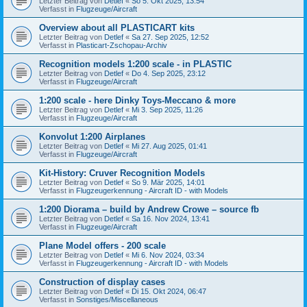
Letzter Beitrag von
Detlef
«
So 5. Okt 2025, 13:54
Verfasst in
Flugzeuge/Aircraft
Overview about all PLASTICART kits
Letzter Beitrag von
Detlef
«
Sa 27. Sep 2025, 12:52
Verfasst in
Plasticart-Zschopau-Archiv
Recognition models 1:200 scale - in PLASTIC
Letzter Beitrag von
Detlef
«
Do 4. Sep 2025, 23:12
Verfasst in
Flugzeuge/Aircraft
1:200 scale - here Dinky Toys-Meccano & more
Letzter Beitrag von
Detlef
«
Mi 3. Sep 2025, 11:26
Verfasst in
Flugzeuge/Aircraft
Konvolut 1:200 Airplanes
Letzter Beitrag von
Detlef
«
Mi 27. Aug 2025, 01:41
Verfasst in
Flugzeuge/Aircraft
Kit-History: Cruver Recognition Models
Letzter Beitrag von
Detlef
«
So 9. Mär 2025, 14:01
Verfasst in
Flugzeugerkennung - Aircraft ID - with Models
1:200 Diorama – build by Andrew Crowe – source fb
Letzter Beitrag von
Detlef
«
Sa 16. Nov 2024, 13:41
Verfasst in
Flugzeuge/Aircraft
Plane Model offers - 200 scale
Letzter Beitrag von
Detlef
«
Mi 6. Nov 2024, 03:34
Verfasst in
Flugzeugerkennung - Aircraft ID - with Models
Construction of display cases
Letzter Beitrag von
Detlef
«
Di 15. Okt 2024, 06:47
Verfasst in
Sonstiges/Miscellaneous