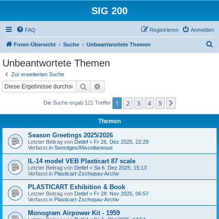
SIG 200
FAQ
Registrieren
Anmelden
S
Foren-Übersicht
Suche
Unbeantwortete Themen
u
Unbeantwortete Themen
c
Zur erweiterten Suche
h
Suche
Erweiterte Suche
e
1
2
3
4
5
Nächste
Die Suche ergab 121 Treffer
Themen
Season Greetings 2025/2026
Letzter Beitrag von
Detlef
«
Fr 26. Dez 2025, 22:29
Verfasst in
Sonstiges/Miscellaneous
IL-14 model VEB Plasticart 87 scale
Letzter Beitrag von
Detlef
«
Sa 6. Dez 2025, 15:13
Verfasst in
Plasticart-Zschopau-Archiv
PLASTICART Exhibition & Book
Letzter Beitrag von
Detlef
«
Fr 28. Nov 2025, 06:57
Verfasst in
Plasticart-Zschopau-Archiv
Monogram Airpower Kit - 1959