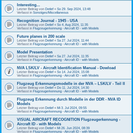
Interesting...
Letzter Beitrag von
Detlef
«
So 29. Sep 2024, 13:48
Verfasst in
Sonstiges/Miscellaneous
Recognition Journal - 1945 - USA
Letzter Beitrag von
Detlef
«
So 4. Aug 2024, 11:35
Verfasst in
Flugzeugerkennung - Aircraft ID - with Models
Future planes in 200 scale
Letzter Beitrag von
Detlef
«
Sa 27. Jul 2024, 11:44
Verfasst in
Flugzeugerkennung - Aircraft ID - with Models
Model Presentation
Letzter Beitrag von
Detlef
«
Sa 27. Jul 2024, 11:35
Verfasst in
Flugzeugerkennung - Aircraft ID - with Models
NVA LSK/LV - Aircraft Identification Manual - Dowload
Letzter Beitrag von
Detlef
«
So 14. Jul 2024, 15:08
Verfasst in
Flugzeugerkennung - Aircraft ID - with Models
Flugzeug Erkennungsmodelle in der NVA – LSK/LV - Teil II
Letzter Beitrag von
Detlef
«
Do 11. Jul 2024, 14:30
Verfasst in
Flugzeugerkennung - Aircraft ID - with Models
Flugzeug Erkennung durch Modelle in der DDR - NVA ID
Models
Letzter Beitrag von
Detlef
«
Mi 3. Jul 2024, 09:55
Verfasst in
Flugzeugerkennung - Aircraft ID - with Models
VISUAL AIRCRAFT RECOGNITION Flugzeugerkennung -
Aircraft ID - with Models
Letzter Beitrag von
Detlef
«
Mi 26. Jun 2024, 08:39
Verfasst in
Flugzeugerkennung - Aircraft ID - with Models