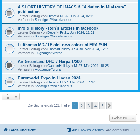
A SHORT HISTORY OF IMACS & "Aviation in Miniature"
publication
Letzter Beitrag von
Detlef
«
Mi 26. Jun 2024, 02:15
Verfasst in
Sonstiges/Miscellaneous
Info & History - Ron´s articles in facebook
Letzter Beitrag von
Detlef
«
Fr 21. Jun 2024, 21:31
Verfasst in
Sonstiges/Miscellaneous
Lufthansa MD-11F old+new colors at FRA /SIN
Letzter Beitrag von
CaptainHoliday
«
Sa 30. Mär 2024, 12:09
Verfasst in
Flugzeuge/Aircraft
Air Greenland DHC-7 Herpa 1/200
Letzter Beitrag von
CaptainHoliday
«
Mi 27. Mär 2024, 18:25
Verfasst in
Flugzeuge/Aircraft
Euromodel Expo in Lingen 2024
Letzter Beitrag von
Detlef
«
Mi 27. Mär 2024, 17:32
Verfasst in
Sonstiges/Miscellaneous
1
2
3
4
5
Nächste
Die Suche ergab 121 Treffer
Gehe zu
Foren-Übersicht
Alle Cookies löschen
Alle Zeiten sind
UTC