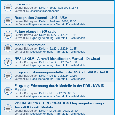
Interesting...
Letzter Beitrag von
Detlef
«
So 29. Sep 2024, 13:48
Verfasst in
Sonstiges/Miscellaneous
Recognition Journal - 1945 - USA
Letzter Beitrag von
Detlef
«
So 4. Aug 2024, 11:35
Verfasst in
Flugzeugerkennung - Aircraft ID - with Models
Future planes in 200 scale
Letzter Beitrag von
Detlef
«
Sa 27. Jul 2024, 11:44
Verfasst in
Flugzeugerkennung - Aircraft ID - with Models
Model Presentation
Letzter Beitrag von
Detlef
«
Sa 27. Jul 2024, 11:35
Verfasst in
Flugzeugerkennung - Aircraft ID - with Models
NVA LSK/LV - Aircraft Identification Manual - Dowload
Letzter Beitrag von
Detlef
«
So 14. Jul 2024, 15:08
Verfasst in
Flugzeugerkennung - Aircraft ID - with Models
Flugzeug Erkennungsmodelle in der NVA – LSK/LV - Teil II
Letzter Beitrag von
Detlef
«
Do 11. Jul 2024, 14:30
Verfasst in
Flugzeugerkennung - Aircraft ID - with Models
Flugzeug Erkennung durch Modelle in der DDR - NVA ID
Models
Letzter Beitrag von
Detlef
«
Mi 3. Jul 2024, 09:55
Verfasst in
Flugzeugerkennung - Aircraft ID - with Models
VISUAL AIRCRAFT RECOGNITION Flugzeugerkennung -
Aircraft ID - with Models
Letzter Beitrag von
Detlef
«
Mi 26. Jun 2024, 08:39
Verfasst in
Flugzeugerkennung - Aircraft ID - with Models