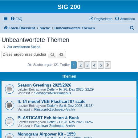
SIG 200
FAQ
Registrieren
Anmelden
S
Foren-Übersicht
Suche
Unbeantwortete Themen
u
Unbeantwortete Themen
c
Zur erweiterten Suche
h
Suche
Erweiterte Suche
e
1
2
3
4
5
Nächste
Die Suche ergab 121 Treffer
Themen
Season Greetings 2025/2026
Letzter Beitrag von
Detlef
«
Fr 26. Dez 2025, 22:29
Verfasst in
Sonstiges/Miscellaneous
IL-14 model VEB Plasticart 87 scale
Letzter Beitrag von
Detlef
«
Sa 6. Dez 2025, 15:13
Verfasst in
Plasticart-Zschopau-Archiv
PLASTICART Exhibition & Book
Letzter Beitrag von
Detlef
«
Fr 28. Nov 2025, 06:57
Verfasst in
Plasticart-Zschopau-Archiv
Monogram Airpower Kit - 1959