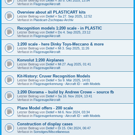
Letzter Beitrag von
Detlef
«
So 5. Okt 2025, 13:54
Verfasst in
Flugzeuge/Aircraft
Overview about all PLASTICART kits
Letzter Beitrag von
Detlef
«
Sa 27. Sep 2025, 12:52
Verfasst in
Plasticart-Zschopau-Archiv
Recognition models 1:200 scale - in PLASTIC
Letzter Beitrag von
Detlef
«
Do 4. Sep 2025, 23:12
Verfasst in
Flugzeuge/Aircraft
1:200 scale - here Dinky Toys-Meccano & more
Letzter Beitrag von
Detlef
«
Mi 3. Sep 2025, 11:26
Verfasst in
Flugzeuge/Aircraft
Konvolut 1:200 Airplanes
Letzter Beitrag von
Detlef
«
Mi 27. Aug 2025, 01:41
Verfasst in
Flugzeuge/Aircraft
Kit-History: Cruver Recognition Models
Letzter Beitrag von
Detlef
«
So 9. Mär 2025, 14:01
Verfasst in
Flugzeugerkennung - Aircraft ID - with Models
1:200 Diorama – build by Andrew Crowe – source fb
Letzter Beitrag von
Detlef
«
Sa 16. Nov 2024, 13:41
Verfasst in
Flugzeuge/Aircraft
Plane Model offers - 200 scale
Letzter Beitrag von
Detlef
«
Mi 6. Nov 2024, 03:34
Verfasst in
Flugzeugerkennung - Aircraft ID - with Models
Construction of display cases
Letzter Beitrag von
Detlef
«
Di 15. Okt 2024, 06:47
Verfasst in
Sonstiges/Miscellaneous