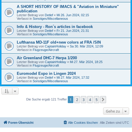
A SHORT HISTORY OF IMACS & "Aviation in Miniature"
publication
Letzter Beitrag von
Detlef
«
Mi 26. Jun 2024, 02:15
Verfasst in
Sonstiges/Miscellaneous
Info & History - Ron´s articles in facebook
Letzter Beitrag von
Detlef
«
Fr 21. Jun 2024, 21:31
Verfasst in
Sonstiges/Miscellaneous
Lufthansa MD-11F old+new colors at FRA /SIN
Letzter Beitrag von
CaptainHoliday
«
Sa 30. Mär 2024, 12:09
Verfasst in
Flugzeuge/Aircraft
Air Greenland DHC-7 Herpa 1/200
Letzter Beitrag von
CaptainHoliday
«
Mi 27. Mär 2024, 18:25
Verfasst in
Flugzeuge/Aircraft
Euromodel Expo in Lingen 2024
Letzter Beitrag von
Detlef
«
Mi 27. Mär 2024, 17:32
Verfasst in
Sonstiges/Miscellaneous
1
2
3
4
5
Nächste
Die Suche ergab 121 Treffer
Gehe zu
Foren-Übersicht
Alle Cookies löschen
Alle Zeiten sind
UTC