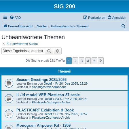
SIG 200
FAQ
Registrieren
Anmelden
S
Foren-Übersicht
Suche
Unbeantwortete Themen
u
Unbeantwortete Themen
c
Zur erweiterten Suche
h
Suche
Erweiterte Suche
e
1
2
3
4
5
Nächste
Die Suche ergab 121 Treffer
Themen
Season Greetings 2025/2026
Letzter Beitrag von
Detlef
«
Fr 26. Dez 2025, 22:29
Verfasst in
Sonstiges/Miscellaneous
IL-14 model VEB Plasticart 87 scale
Letzter Beitrag von
Detlef
«
Sa 6. Dez 2025, 15:13
Verfasst in
Plasticart-Zschopau-Archiv
PLASTICART Exhibition & Book
Letzter Beitrag von
Detlef
«
Fr 28. Nov 2025, 06:57
Verfasst in
Plasticart-Zschopau-Archiv
Monogram Airpower Kit - 1959