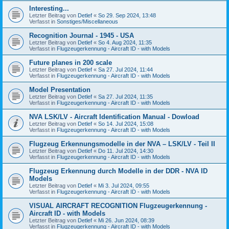
Interesting...
Letzter Beitrag von
Detlef
«
So 29. Sep 2024, 13:48
Verfasst in
Sonstiges/Miscellaneous
Recognition Journal - 1945 - USA
Letzter Beitrag von
Detlef
«
So 4. Aug 2024, 11:35
Verfasst in
Flugzeugerkennung - Aircraft ID - with Models
Future planes in 200 scale
Letzter Beitrag von
Detlef
«
Sa 27. Jul 2024, 11:44
Verfasst in
Flugzeugerkennung - Aircraft ID - with Models
Model Presentation
Letzter Beitrag von
Detlef
«
Sa 27. Jul 2024, 11:35
Verfasst in
Flugzeugerkennung - Aircraft ID - with Models
NVA LSK/LV - Aircraft Identification Manual - Dowload
Letzter Beitrag von
Detlef
«
So 14. Jul 2024, 15:08
Verfasst in
Flugzeugerkennung - Aircraft ID - with Models
Flugzeug Erkennungsmodelle in der NVA – LSK/LV - Teil II
Letzter Beitrag von
Detlef
«
Do 11. Jul 2024, 14:30
Verfasst in
Flugzeugerkennung - Aircraft ID - with Models
Flugzeug Erkennung durch Modelle in der DDR - NVA ID
Models
Letzter Beitrag von
Detlef
«
Mi 3. Jul 2024, 09:55
Verfasst in
Flugzeugerkennung - Aircraft ID - with Models
VISUAL AIRCRAFT RECOGNITION Flugzeugerkennung -
Aircraft ID - with Models
Letzter Beitrag von
Detlef
«
Mi 26. Jun 2024, 08:39
Verfasst in
Flugzeugerkennung - Aircraft ID - with Models