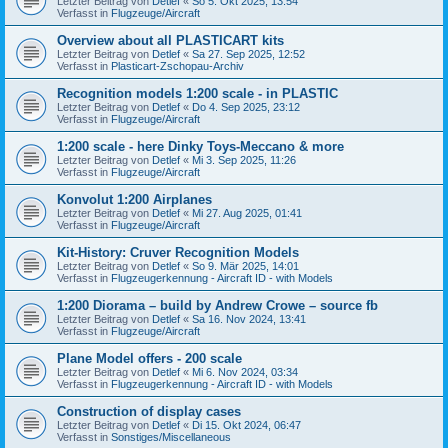
Letzter Beitrag von
Detlef
«
So 5. Okt 2025, 13:54
Verfasst in
Flugzeuge/Aircraft
Overview about all PLASTICART kits
Letzter Beitrag von
Detlef
«
Sa 27. Sep 2025, 12:52
Verfasst in
Plasticart-Zschopau-Archiv
Recognition models 1:200 scale - in PLASTIC
Letzter Beitrag von
Detlef
«
Do 4. Sep 2025, 23:12
Verfasst in
Flugzeuge/Aircraft
1:200 scale - here Dinky Toys-Meccano & more
Letzter Beitrag von
Detlef
«
Mi 3. Sep 2025, 11:26
Verfasst in
Flugzeuge/Aircraft
Konvolut 1:200 Airplanes
Letzter Beitrag von
Detlef
«
Mi 27. Aug 2025, 01:41
Verfasst in
Flugzeuge/Aircraft
Kit-History: Cruver Recognition Models
Letzter Beitrag von
Detlef
«
So 9. Mär 2025, 14:01
Verfasst in
Flugzeugerkennung - Aircraft ID - with Models
1:200 Diorama – build by Andrew Crowe – source fb
Letzter Beitrag von
Detlef
«
Sa 16. Nov 2024, 13:41
Verfasst in
Flugzeuge/Aircraft
Plane Model offers - 200 scale
Letzter Beitrag von
Detlef
«
Mi 6. Nov 2024, 03:34
Verfasst in
Flugzeugerkennung - Aircraft ID - with Models
Construction of display cases
Letzter Beitrag von
Detlef
«
Di 15. Okt 2024, 06:47
Verfasst in
Sonstiges/Miscellaneous