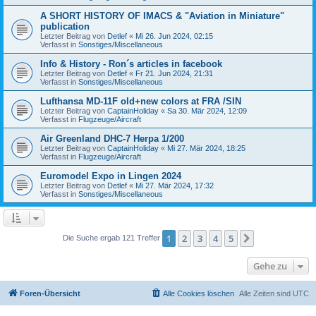
A SHORT HISTORY OF IMACS & "Aviation in Miniature"
publication
Letzter Beitrag von
Detlef
«
Mi 26. Jun 2024, 02:15
Verfasst in
Sonstiges/Miscellaneous
Info & History - Ron´s articles in facebook
Letzter Beitrag von
Detlef
«
Fr 21. Jun 2024, 21:31
Verfasst in
Sonstiges/Miscellaneous
Lufthansa MD-11F old+new colors at FRA /SIN
Letzter Beitrag von
CaptainHoliday
«
Sa 30. Mär 2024, 12:09
Verfasst in
Flugzeuge/Aircraft
Air Greenland DHC-7 Herpa 1/200
Letzter Beitrag von
CaptainHoliday
«
Mi 27. Mär 2024, 18:25
Verfasst in
Flugzeuge/Aircraft
Euromodel Expo in Lingen 2024
Letzter Beitrag von
Detlef
«
Mi 27. Mär 2024, 17:32
Verfasst in
Sonstiges/Miscellaneous
1
2
3
4
5
Nächste
Die Suche ergab 121 Treffer
Gehe zu
Foren-Übersicht
Alle Cookies löschen
Alle Zeiten sind
UTC