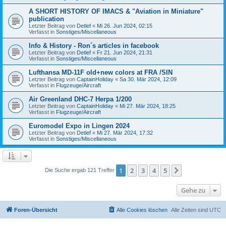
A SHORT HISTORY OF IMACS & "Aviation in Miniature"
publication
Letzter Beitrag von
Detlef
«
Mi 26. Jun 2024, 02:15
Verfasst in
Sonstiges/Miscellaneous
Info & History - Ron´s articles in facebook
Letzter Beitrag von
Detlef
«
Fr 21. Jun 2024, 21:31
Verfasst in
Sonstiges/Miscellaneous
Lufthansa MD-11F old+new colors at FRA /SIN
Letzter Beitrag von
CaptainHoliday
«
Sa 30. Mär 2024, 12:09
Verfasst in
Flugzeuge/Aircraft
Air Greenland DHC-7 Herpa 1/200
Letzter Beitrag von
CaptainHoliday
«
Mi 27. Mär 2024, 18:25
Verfasst in
Flugzeuge/Aircraft
Euromodel Expo in Lingen 2024
Letzter Beitrag von
Detlef
«
Mi 27. Mär 2024, 17:32
Verfasst in
Sonstiges/Miscellaneous
1
2
3
4
5
Nächste
Die Suche ergab 121 Treffer
Gehe zu
Foren-Übersicht
Alle Cookies löschen
Alle Zeiten sind
UTC