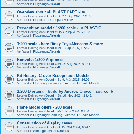
Letzter Beitrag von
Detlef
«
So 5. Okt 2025, 13:54
Verfasst in
Flugzeuge/Aircraft
Overview about all PLASTICART kits
Letzter Beitrag von
Detlef
«
Sa 27. Sep 2025, 12:52
Verfasst in
Plasticart-Zschopau-Archiv
Recognition models 1:200 scale - in PLASTIC
Letzter Beitrag von
Detlef
«
Do 4. Sep 2025, 23:12
Verfasst in
Flugzeuge/Aircraft
1:200 scale - here Dinky Toys-Meccano & more
Letzter Beitrag von
Detlef
«
Mi 3. Sep 2025, 11:26
Verfasst in
Flugzeuge/Aircraft
Konvolut 1:200 Airplanes
Letzter Beitrag von
Detlef
«
Mi 27. Aug 2025, 01:41
Verfasst in
Flugzeuge/Aircraft
Kit-History: Cruver Recognition Models
Letzter Beitrag von
Detlef
«
So 9. Mär 2025, 14:01
Verfasst in
Flugzeugerkennung - Aircraft ID - with Models
1:200 Diorama – build by Andrew Crowe – source fb
Letzter Beitrag von
Detlef
«
Sa 16. Nov 2024, 13:41
Verfasst in
Flugzeuge/Aircraft
Plane Model offers - 200 scale
Letzter Beitrag von
Detlef
«
Mi 6. Nov 2024, 03:34
Verfasst in
Flugzeugerkennung - Aircraft ID - with Models
Construction of display cases
Letzter Beitrag von
Detlef
«
Di 15. Okt 2024, 06:47
Verfasst in
Sonstiges/Miscellaneous