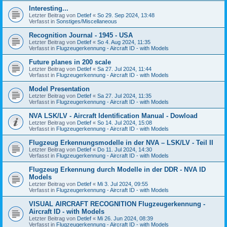
Interesting...
Letzter Beitrag von
Detlef
«
So 29. Sep 2024, 13:48
Verfasst in
Sonstiges/Miscellaneous
Recognition Journal - 1945 - USA
Letzter Beitrag von
Detlef
«
So 4. Aug 2024, 11:35
Verfasst in
Flugzeugerkennung - Aircraft ID - with Models
Future planes in 200 scale
Letzter Beitrag von
Detlef
«
Sa 27. Jul 2024, 11:44
Verfasst in
Flugzeugerkennung - Aircraft ID - with Models
Model Presentation
Letzter Beitrag von
Detlef
«
Sa 27. Jul 2024, 11:35
Verfasst in
Flugzeugerkennung - Aircraft ID - with Models
NVA LSK/LV - Aircraft Identification Manual - Dowload
Letzter Beitrag von
Detlef
«
So 14. Jul 2024, 15:08
Verfasst in
Flugzeugerkennung - Aircraft ID - with Models
Flugzeug Erkennungsmodelle in der NVA – LSK/LV - Teil II
Letzter Beitrag von
Detlef
«
Do 11. Jul 2024, 14:30
Verfasst in
Flugzeugerkennung - Aircraft ID - with Models
Flugzeug Erkennung durch Modelle in der DDR - NVA ID
Models
Letzter Beitrag von
Detlef
«
Mi 3. Jul 2024, 09:55
Verfasst in
Flugzeugerkennung - Aircraft ID - with Models
VISUAL AIRCRAFT RECOGNITION Flugzeugerkennung -
Aircraft ID - with Models
Letzter Beitrag von
Detlef
«
Mi 26. Jun 2024, 08:39
Verfasst in
Flugzeugerkennung - Aircraft ID - with Models