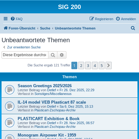
SIG 200
FAQ
Registrieren
Anmelden
S
Foren-Übersicht
Suche
Unbeantwortete Themen
u
Unbeantwortete Themen
c
Zur erweiterten Suche
h
Suche
Erweiterte Suche
e
1
2
3
4
5
Nächste
Die Suche ergab 121 Treffer
Themen
Season Greetings 2025/2026
Letzter Beitrag von
Detlef
«
Fr 26. Dez 2025, 22:29
Verfasst in
Sonstiges/Miscellaneous
IL-14 model VEB Plasticart 87 scale
Letzter Beitrag von
Detlef
«
Sa 6. Dez 2025, 15:13
Verfasst in
Plasticart-Zschopau-Archiv
PLASTICART Exhibition & Book
Letzter Beitrag von
Detlef
«
Fr 28. Nov 2025, 06:57
Verfasst in
Plasticart-Zschopau-Archiv
Monogram Airpower Kit - 1959