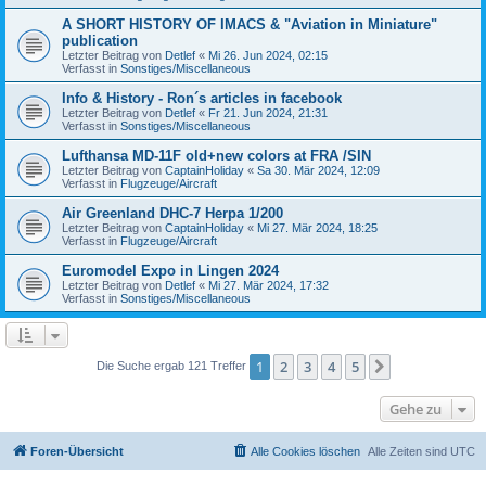
A SHORT HISTORY OF IMACS & "Aviation in Miniature"
publication
Letzter Beitrag von
Detlef
«
Mi 26. Jun 2024, 02:15
Verfasst in
Sonstiges/Miscellaneous
Info & History - Ron´s articles in facebook
Letzter Beitrag von
Detlef
«
Fr 21. Jun 2024, 21:31
Verfasst in
Sonstiges/Miscellaneous
Lufthansa MD-11F old+new colors at FRA /SIN
Letzter Beitrag von
CaptainHoliday
«
Sa 30. Mär 2024, 12:09
Verfasst in
Flugzeuge/Aircraft
Air Greenland DHC-7 Herpa 1/200
Letzter Beitrag von
CaptainHoliday
«
Mi 27. Mär 2024, 18:25
Verfasst in
Flugzeuge/Aircraft
Euromodel Expo in Lingen 2024
Letzter Beitrag von
Detlef
«
Mi 27. Mär 2024, 17:32
Verfasst in
Sonstiges/Miscellaneous
1
2
3
4
5
Nächste
Die Suche ergab 121 Treffer
Gehe zu
Foren-Übersicht
Alle Cookies löschen
Alle Zeiten sind
UTC