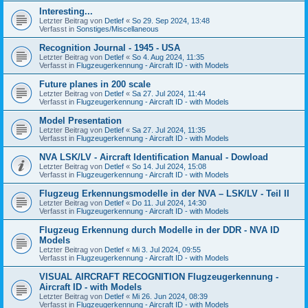
Interesting...
Letzter Beitrag von
Detlef
«
So 29. Sep 2024, 13:48
Verfasst in
Sonstiges/Miscellaneous
Recognition Journal - 1945 - USA
Letzter Beitrag von
Detlef
«
So 4. Aug 2024, 11:35
Verfasst in
Flugzeugerkennung - Aircraft ID - with Models
Future planes in 200 scale
Letzter Beitrag von
Detlef
«
Sa 27. Jul 2024, 11:44
Verfasst in
Flugzeugerkennung - Aircraft ID - with Models
Model Presentation
Letzter Beitrag von
Detlef
«
Sa 27. Jul 2024, 11:35
Verfasst in
Flugzeugerkennung - Aircraft ID - with Models
NVA LSK/LV - Aircraft Identification Manual - Dowload
Letzter Beitrag von
Detlef
«
So 14. Jul 2024, 15:08
Verfasst in
Flugzeugerkennung - Aircraft ID - with Models
Flugzeug Erkennungsmodelle in der NVA – LSK/LV - Teil II
Letzter Beitrag von
Detlef
«
Do 11. Jul 2024, 14:30
Verfasst in
Flugzeugerkennung - Aircraft ID - with Models
Flugzeug Erkennung durch Modelle in der DDR - NVA ID
Models
Letzter Beitrag von
Detlef
«
Mi 3. Jul 2024, 09:55
Verfasst in
Flugzeugerkennung - Aircraft ID - with Models
VISUAL AIRCRAFT RECOGNITION Flugzeugerkennung -
Aircraft ID - with Models
Letzter Beitrag von
Detlef
«
Mi 26. Jun 2024, 08:39
Verfasst in
Flugzeugerkennung - Aircraft ID - with Models