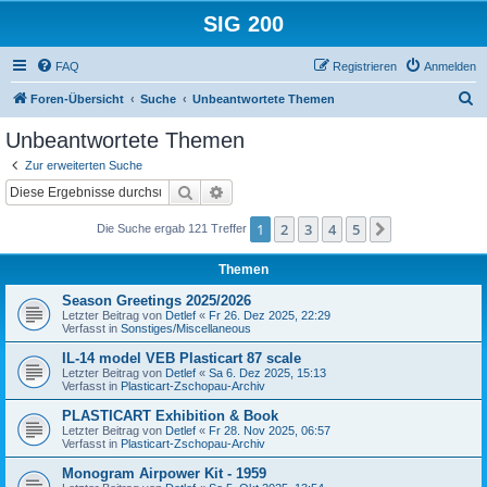
SIG 200
FAQ
Registrieren
Anmelden
S
Foren-Übersicht
Suche
Unbeantwortete Themen
u
Unbeantwortete Themen
c
Zur erweiterten Suche
h
Suche
Erweiterte Suche
e
1
2
3
4
5
Nächste
Die Suche ergab 121 Treffer
Themen
Season Greetings 2025/2026
Letzter Beitrag von
Detlef
«
Fr 26. Dez 2025, 22:29
Verfasst in
Sonstiges/Miscellaneous
IL-14 model VEB Plasticart 87 scale
Letzter Beitrag von
Detlef
«
Sa 6. Dez 2025, 15:13
Verfasst in
Plasticart-Zschopau-Archiv
PLASTICART Exhibition & Book
Letzter Beitrag von
Detlef
«
Fr 28. Nov 2025, 06:57
Verfasst in
Plasticart-Zschopau-Archiv
Monogram Airpower Kit - 1959