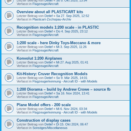
Letzter Beitrag von
Detlef
«
So 5. Okt 2025, 13:54
Verfasst in
Flugzeuge/Aircraft
Overview about all PLASTICART kits
Letzter Beitrag von
Detlef
«
Sa 27. Sep 2025, 12:52
Verfasst in
Plasticart-Zschopau-Archiv
Recognition models 1:200 scale - in PLASTIC
Letzter Beitrag von
Detlef
«
Do 4. Sep 2025, 23:12
Verfasst in
Flugzeuge/Aircraft
1:200 scale - here Dinky Toys-Meccano & more
Letzter Beitrag von
Detlef
«
Mi 3. Sep 2025, 11:26
Verfasst in
Flugzeuge/Aircraft
Konvolut 1:200 Airplanes
Letzter Beitrag von
Detlef
«
Mi 27. Aug 2025, 01:41
Verfasst in
Flugzeuge/Aircraft
Kit-History: Cruver Recognition Models
Letzter Beitrag von
Detlef
«
So 9. Mär 2025, 14:01
Verfasst in
Flugzeugerkennung - Aircraft ID - with Models
1:200 Diorama – build by Andrew Crowe – source fb
Letzter Beitrag von
Detlef
«
Sa 16. Nov 2024, 13:41
Verfasst in
Flugzeuge/Aircraft
Plane Model offers - 200 scale
Letzter Beitrag von
Detlef
«
Mi 6. Nov 2024, 03:34
Verfasst in
Flugzeugerkennung - Aircraft ID - with Models
Construction of display cases
Letzter Beitrag von
Detlef
«
Di 15. Okt 2024, 06:47
Verfasst in
Sonstiges/Miscellaneous