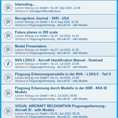
Interesting...
Letzter Beitrag von
Detlef
«
So 29. Sep 2024, 13:48
Verfasst in
Sonstiges/Miscellaneous
Recognition Journal - 1945 - USA
Letzter Beitrag von
Detlef
«
So 4. Aug 2024, 11:35
Verfasst in
Flugzeugerkennung - Aircraft ID - with Models
Future planes in 200 scale
Letzter Beitrag von
Detlef
«
Sa 27. Jul 2024, 11:44
Verfasst in
Flugzeugerkennung - Aircraft ID - with Models
Model Presentation
Letzter Beitrag von
Detlef
«
Sa 27. Jul 2024, 11:35
Verfasst in
Flugzeugerkennung - Aircraft ID - with Models
NVA LSK/LV - Aircraft Identification Manual - Dowload
Letzter Beitrag von
Detlef
«
So 14. Jul 2024, 15:08
Verfasst in
Flugzeugerkennung - Aircraft ID - with Models
Flugzeug Erkennungsmodelle in der NVA – LSK/LV - Teil II
Letzter Beitrag von
Detlef
«
Do 11. Jul 2024, 14:30
Verfasst in
Flugzeugerkennung - Aircraft ID - with Models
Flugzeug Erkennung durch Modelle in der DDR - NVA ID
Models
Letzter Beitrag von
Detlef
«
Mi 3. Jul 2024, 09:55
Verfasst in
Flugzeugerkennung - Aircraft ID - with Models
VISUAL AIRCRAFT RECOGNITION Flugzeugerkennung -
Aircraft ID - with Models
Letzter Beitrag von
Detlef
«
Mi 26. Jun 2024, 08:39
Verfasst in
Flugzeugerkennung - Aircraft ID - with Models