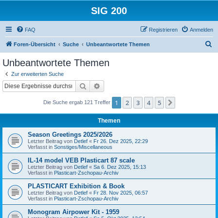
SIG 200
FAQ
Registrieren
Anmelden
S
Foren-Übersicht
Suche
Unbeantwortete Themen
u
Unbeantwortete Themen
c
Zur erweiterten Suche
h
Suche
Erweiterte Suche
e
1
2
3
4
5
Nächste
Die Suche ergab 121 Treffer
Themen
Season Greetings 2025/2026
Letzter Beitrag von
Detlef
«
Fr 26. Dez 2025, 22:29
Verfasst in
Sonstiges/Miscellaneous
IL-14 model VEB Plasticart 87 scale
Letzter Beitrag von
Detlef
«
Sa 6. Dez 2025, 15:13
Verfasst in
Plasticart-Zschopau-Archiv
PLASTICART Exhibition & Book
Letzter Beitrag von
Detlef
«
Fr 28. Nov 2025, 06:57
Verfasst in
Plasticart-Zschopau-Archiv
Monogram Airpower Kit - 1959