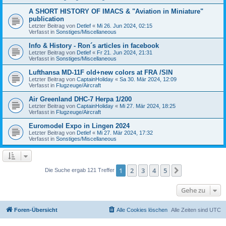
A SHORT HISTORY OF IMACS & "Aviation in Miniature"
publication
Letzter Beitrag von
Detlef
«
Mi 26. Jun 2024, 02:15
Verfasst in
Sonstiges/Miscellaneous
Info & History - Ron´s articles in facebook
Letzter Beitrag von
Detlef
«
Fr 21. Jun 2024, 21:31
Verfasst in
Sonstiges/Miscellaneous
Lufthansa MD-11F old+new colors at FRA /SIN
Letzter Beitrag von
CaptainHoliday
«
Sa 30. Mär 2024, 12:09
Verfasst in
Flugzeuge/Aircraft
Air Greenland DHC-7 Herpa 1/200
Letzter Beitrag von
CaptainHoliday
«
Mi 27. Mär 2024, 18:25
Verfasst in
Flugzeuge/Aircraft
Euromodel Expo in Lingen 2024
Letzter Beitrag von
Detlef
«
Mi 27. Mär 2024, 17:32
Verfasst in
Sonstiges/Miscellaneous
1
2
3
4
5
Nächste
Die Suche ergab 121 Treffer
Gehe zu
Foren-Übersicht
Alle Cookies löschen
Alle Zeiten sind
UTC