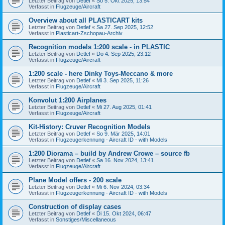
Letzter Beitrag von
Detlef
«
So 5. Okt 2025, 13:54
Verfasst in
Flugzeuge/Aircraft
Overview about all PLASTICART kits
Letzter Beitrag von
Detlef
«
Sa 27. Sep 2025, 12:52
Verfasst in
Plasticart-Zschopau-Archiv
Recognition models 1:200 scale - in PLASTIC
Letzter Beitrag von
Detlef
«
Do 4. Sep 2025, 23:12
Verfasst in
Flugzeuge/Aircraft
1:200 scale - here Dinky Toys-Meccano & more
Letzter Beitrag von
Detlef
«
Mi 3. Sep 2025, 11:26
Verfasst in
Flugzeuge/Aircraft
Konvolut 1:200 Airplanes
Letzter Beitrag von
Detlef
«
Mi 27. Aug 2025, 01:41
Verfasst in
Flugzeuge/Aircraft
Kit-History: Cruver Recognition Models
Letzter Beitrag von
Detlef
«
So 9. Mär 2025, 14:01
Verfasst in
Flugzeugerkennung - Aircraft ID - with Models
1:200 Diorama – build by Andrew Crowe – source fb
Letzter Beitrag von
Detlef
«
Sa 16. Nov 2024, 13:41
Verfasst in
Flugzeuge/Aircraft
Plane Model offers - 200 scale
Letzter Beitrag von
Detlef
«
Mi 6. Nov 2024, 03:34
Verfasst in
Flugzeugerkennung - Aircraft ID - with Models
Construction of display cases
Letzter Beitrag von
Detlef
«
Di 15. Okt 2024, 06:47
Verfasst in
Sonstiges/Miscellaneous