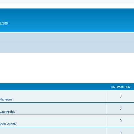
 1/200
ANTWORTEN
0
ellaneous
0
pau-Archiv
0
opau-Archiv
0