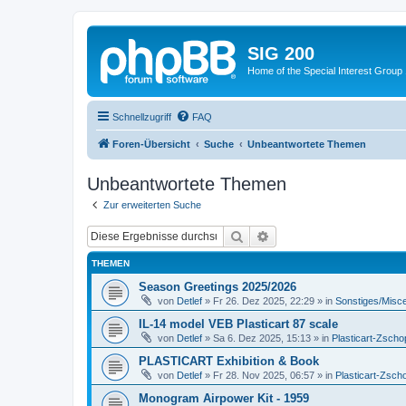
SIG 200
Home of the Special Interest Group
Schnellzugriff
FAQ
Foren-Übersicht
Suche
Unbeantwortete Themen
Unbeantwortete Themen
Zur erweiterten Suche
Suche
Erweiterte Suche
THEMEN
Season Greetings 2025/2026
von
Detlef
»
Fr 26. Dez 2025, 22:29
» in
Sonstiges/Misc
IL-14 model VEB Plasticart 87 scale
von
Detlef
»
Sa 6. Dez 2025, 15:13
» in
Plasticart-Zscho
PLASTICART Exhibition & Book
von
Detlef
»
Fr 28. Nov 2025, 06:57
» in
Plasticart-Zsch
Monogram Airpower Kit - 1959