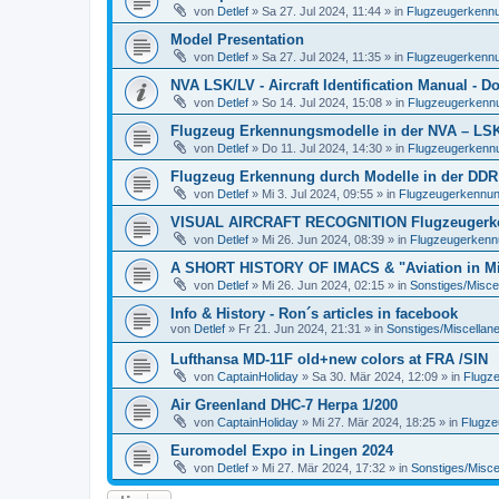
von
Detlef
»
Sa 27. Jul 2024, 11:44
» in
Flugzeugerkennun
Model Presentation
von
Detlef
»
Sa 27. Jul 2024, 11:35
» in
Flugzeugerkennun
NVA LSK/LV - Aircraft Identification Manual - 
von
Detlef
»
So 14. Jul 2024, 15:08
» in
Flugzeugerkennun
Flugzeug Erkennungsmodelle in der NVA – LSK/L
von
Detlef
»
Do 11. Jul 2024, 14:30
» in
Flugzeugerkennun
Flugzeug Erkennung durch Modelle in der DDR
von
Detlef
»
Mi 3. Jul 2024, 09:55
» in
Flugzeugerkennung 
VISUAL AIRCRAFT RECOGNITION Flugzeugerkenn
von
Detlef
»
Mi 26. Jun 2024, 08:39
» in
Flugzeugerkennun
A SHORT HISTORY OF IMACS & "Aviation in Min
von
Detlef
»
Mi 26. Jun 2024, 02:15
» in
Sonstiges/Misce
Info & History - Ron´s articles in facebook
von
Detlef
»
Fr 21. Jun 2024, 21:31
» in
Sonstiges/Miscellan
Lufthansa MD-11F old+new colors at FRA /SIN
von
CaptainHoliday
»
Sa 30. Mär 2024, 12:09
» in
Flugze
Air Greenland DHC-7 Herpa 1/200
von
CaptainHoliday
»
Mi 27. Mär 2024, 18:25
» in
Flugze
Euromodel Expo in Lingen 2024
von
Detlef
»
Mi 27. Mär 2024, 17:32
» in
Sonstiges/Misce