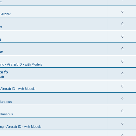
ft
0
-Archiv
0
ft
0
t
0
ft
0
g - Aircraft ID - with Models
e fb
0
aft
0
ircraft ID - with Models
0
llaneous
0
ellaneous
0
 - Aircraft ID - with Models