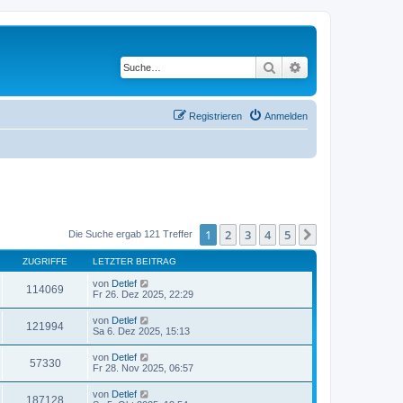
Suche
Erweiterte Suche
Registrieren
Anmelden
1
2
3
4
5
Nächste
Die Suche ergab 121 Treffer
ZUGRIFFE
LETZTER BEITRAG
von
Detlef
114069
Fr 26. Dez 2025, 22:29
von
Detlef
121994
Sa 6. Dez 2025, 15:13
von
Detlef
57330
Fr 28. Nov 2025, 06:57
von
Detlef
187128