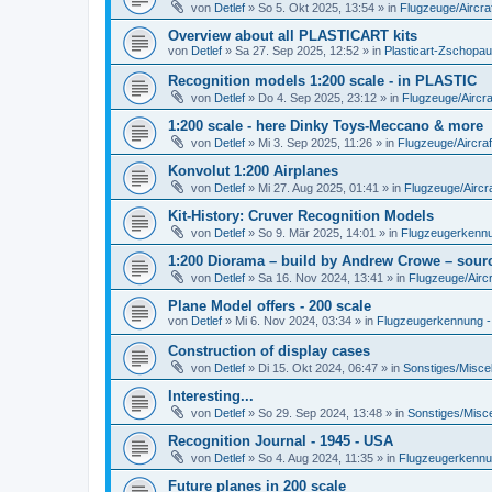
von
Detlef
»
So 5. Okt 2025, 13:54
» in
Flugzeuge/Aircra
Overview about all PLASTICART kits
von
Detlef
»
Sa 27. Sep 2025, 12:52
» in
Plasticart-Zschopau
Recognition models 1:200 scale - in PLASTIC
von
Detlef
»
Do 4. Sep 2025, 23:12
» in
Flugzeuge/Aircra
1:200 scale - here Dinky Toys-Meccano & more
von
Detlef
»
Mi 3. Sep 2025, 11:26
» in
Flugzeuge/Aircraf
Konvolut 1:200 Airplanes
von
Detlef
»
Mi 27. Aug 2025, 01:41
» in
Flugzeuge/Aircra
Kit-History: Cruver Recognition Models
von
Detlef
»
So 9. Mär 2025, 14:01
» in
Flugzeugerkennun
1:200 Diorama – build by Andrew Crowe – sourc
von
Detlef
»
Sa 16. Nov 2024, 13:41
» in
Flugzeuge/Aircr
Plane Model offers - 200 scale
von
Detlef
»
Mi 6. Nov 2024, 03:34
» in
Flugzeugerkennung - A
Construction of display cases
von
Detlef
»
Di 15. Okt 2024, 06:47
» in
Sonstiges/Misce
Interesting...
von
Detlef
»
So 29. Sep 2024, 13:48
» in
Sonstiges/Misc
Recognition Journal - 1945 - USA
von
Detlef
»
So 4. Aug 2024, 11:35
» in
Flugzeugerkennung
Future planes in 200 scale