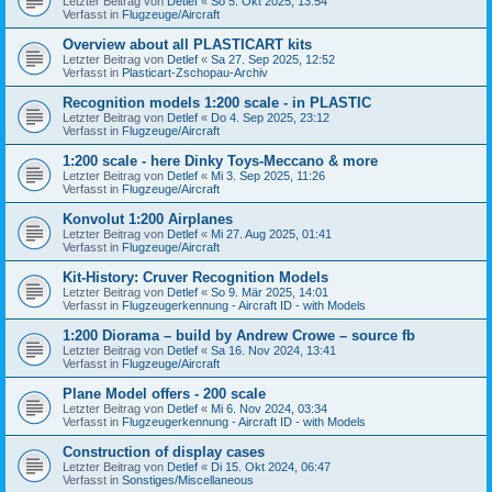
Letzter Beitrag von
Detlef
«
So 5. Okt 2025, 13:54
Verfasst in
Flugzeuge/Aircraft
Overview about all PLASTICART kits
Letzter Beitrag von
Detlef
«
Sa 27. Sep 2025, 12:52
Verfasst in
Plasticart-Zschopau-Archiv
Recognition models 1:200 scale - in PLASTIC
Letzter Beitrag von
Detlef
«
Do 4. Sep 2025, 23:12
Verfasst in
Flugzeuge/Aircraft
1:200 scale - here Dinky Toys-Meccano & more
Letzter Beitrag von
Detlef
«
Mi 3. Sep 2025, 11:26
Verfasst in
Flugzeuge/Aircraft
Konvolut 1:200 Airplanes
Letzter Beitrag von
Detlef
«
Mi 27. Aug 2025, 01:41
Verfasst in
Flugzeuge/Aircraft
Kit-History: Cruver Recognition Models
Letzter Beitrag von
Detlef
«
So 9. Mär 2025, 14:01
Verfasst in
Flugzeugerkennung - Aircraft ID - with Models
1:200 Diorama – build by Andrew Crowe – source fb
Letzter Beitrag von
Detlef
«
Sa 16. Nov 2024, 13:41
Verfasst in
Flugzeuge/Aircraft
Plane Model offers - 200 scale
Letzter Beitrag von
Detlef
«
Mi 6. Nov 2024, 03:34
Verfasst in
Flugzeugerkennung - Aircraft ID - with Models
Construction of display cases
Letzter Beitrag von
Detlef
«
Di 15. Okt 2024, 06:47
Verfasst in
Sonstiges/Miscellaneous