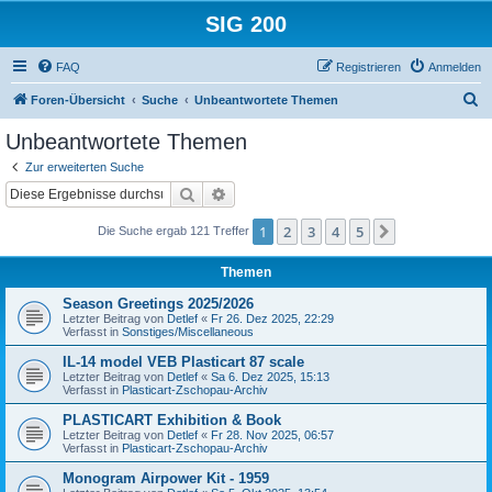
SIG 200
FAQ
Registrieren
Anmelden
S
Foren-Übersicht
Suche
Unbeantwortete Themen
u
Unbeantwortete Themen
c
Zur erweiterten Suche
h
Suche
Erweiterte Suche
e
1
2
3
4
5
Nächste
Die Suche ergab 121 Treffer
Themen
Season Greetings 2025/2026
Letzter Beitrag von
Detlef
«
Fr 26. Dez 2025, 22:29
Verfasst in
Sonstiges/Miscellaneous
IL-14 model VEB Plasticart 87 scale
Letzter Beitrag von
Detlef
«
Sa 6. Dez 2025, 15:13
Verfasst in
Plasticart-Zschopau-Archiv
PLASTICART Exhibition & Book
Letzter Beitrag von
Detlef
«
Fr 28. Nov 2025, 06:57
Verfasst in
Plasticart-Zschopau-Archiv
Monogram Airpower Kit - 1959