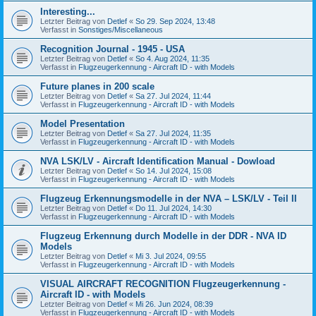
Interesting...
Letzter Beitrag von
Detlef
«
So 29. Sep 2024, 13:48
Verfasst in
Sonstiges/Miscellaneous
Recognition Journal - 1945 - USA
Letzter Beitrag von
Detlef
«
So 4. Aug 2024, 11:35
Verfasst in
Flugzeugerkennung - Aircraft ID - with Models
Future planes in 200 scale
Letzter Beitrag von
Detlef
«
Sa 27. Jul 2024, 11:44
Verfasst in
Flugzeugerkennung - Aircraft ID - with Models
Model Presentation
Letzter Beitrag von
Detlef
«
Sa 27. Jul 2024, 11:35
Verfasst in
Flugzeugerkennung - Aircraft ID - with Models
NVA LSK/LV - Aircraft Identification Manual - Dowload
Letzter Beitrag von
Detlef
«
So 14. Jul 2024, 15:08
Verfasst in
Flugzeugerkennung - Aircraft ID - with Models
Flugzeug Erkennungsmodelle in der NVA – LSK/LV - Teil II
Letzter Beitrag von
Detlef
«
Do 11. Jul 2024, 14:30
Verfasst in
Flugzeugerkennung - Aircraft ID - with Models
Flugzeug Erkennung durch Modelle in der DDR - NVA ID
Models
Letzter Beitrag von
Detlef
«
Mi 3. Jul 2024, 09:55
Verfasst in
Flugzeugerkennung - Aircraft ID - with Models
VISUAL AIRCRAFT RECOGNITION Flugzeugerkennung -
Aircraft ID - with Models
Letzter Beitrag von
Detlef
«
Mi 26. Jun 2024, 08:39
Verfasst in
Flugzeugerkennung - Aircraft ID - with Models