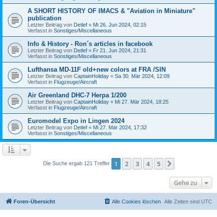
A SHORT HISTORY OF IMACS & "Aviation in Miniature"
publication
Letzter Beitrag von
Detlef
«
Mi 26. Jun 2024, 02:15
Verfasst in
Sonstiges/Miscellaneous
Info & History - Ron´s articles in facebook
Letzter Beitrag von
Detlef
«
Fr 21. Jun 2024, 21:31
Verfasst in
Sonstiges/Miscellaneous
Lufthansa MD-11F old+new colors at FRA /SIN
Letzter Beitrag von
CaptainHoliday
«
Sa 30. Mär 2024, 12:09
Verfasst in
Flugzeuge/Aircraft
Air Greenland DHC-7 Herpa 1/200
Letzter Beitrag von
CaptainHoliday
«
Mi 27. Mär 2024, 18:25
Verfasst in
Flugzeuge/Aircraft
Euromodel Expo in Lingen 2024
Letzter Beitrag von
Detlef
«
Mi 27. Mär 2024, 17:32
Verfasst in
Sonstiges/Miscellaneous
1
2
3
4
5
Nächste
Die Suche ergab 121 Treffer
Gehe zu
Foren-Übersicht
Alle Cookies löschen
Alle Zeiten sind
UTC