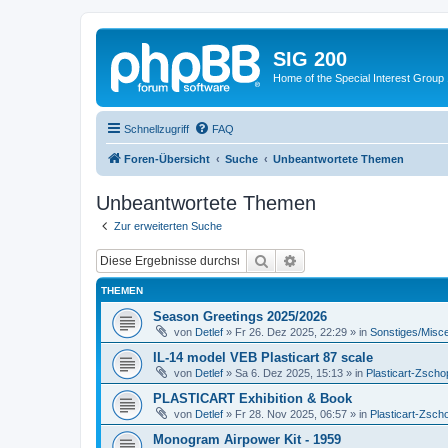
SIG 200
Home of the Special Interest Group
Schnellzugriff
FAQ
Foren-Übersicht
Suche
Unbeantwortete Themen
Unbeantwortete Themen
Zur erweiterten Suche
Suche
Erweiterte Suche
THEMEN
Season Greetings 2025/2026
von
Detlef
»
Fr 26. Dez 2025, 22:29
» in
Sonstiges/Misc
IL-14 model VEB Plasticart 87 scale
von
Detlef
»
Sa 6. Dez 2025, 15:13
» in
Plasticart-Zscho
PLASTICART Exhibition & Book
von
Detlef
»
Fr 28. Nov 2025, 06:57
» in
Plasticart-Zsch
Monogram Airpower Kit - 1959