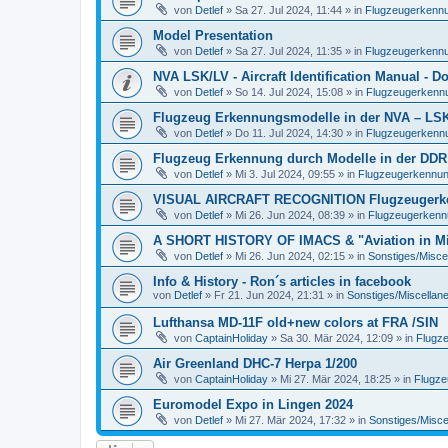
von
Detlef
»
Sa 27. Jul 2024, 11:44
» in
Flugzeugerkennun
Model Presentation
von
Detlef
»
Sa 27. Jul 2024, 11:35
» in
Flugzeugerkennun
NVA LSK/LV - Aircraft Identification Manual - 
von
Detlef
»
So 14. Jul 2024, 15:08
» in
Flugzeugerkennun
Flugzeug Erkennungsmodelle in der NVA – LSK/L
von
Detlef
»
Do 11. Jul 2024, 14:30
» in
Flugzeugerkennun
Flugzeug Erkennung durch Modelle in der DDR
von
Detlef
»
Mi 3. Jul 2024, 09:55
» in
Flugzeugerkennung 
VISUAL AIRCRAFT RECOGNITION Flugzeugerkenn
von
Detlef
»
Mi 26. Jun 2024, 08:39
» in
Flugzeugerkennun
A SHORT HISTORY OF IMACS & "Aviation in Min
von
Detlef
»
Mi 26. Jun 2024, 02:15
» in
Sonstiges/Misce
Info & History - Ron´s articles in facebook
von
Detlef
»
Fr 21. Jun 2024, 21:31
» in
Sonstiges/Miscellan
Lufthansa MD-11F old+new colors at FRA /SIN
von
CaptainHoliday
»
Sa 30. Mär 2024, 12:09
» in
Flugze
Air Greenland DHC-7 Herpa 1/200
von
CaptainHoliday
»
Mi 27. Mär 2024, 18:25
» in
Flugze
Euromodel Expo in Lingen 2024
von
Detlef
»
Mi 27. Mär 2024, 17:32
» in
Sonstiges/Misce