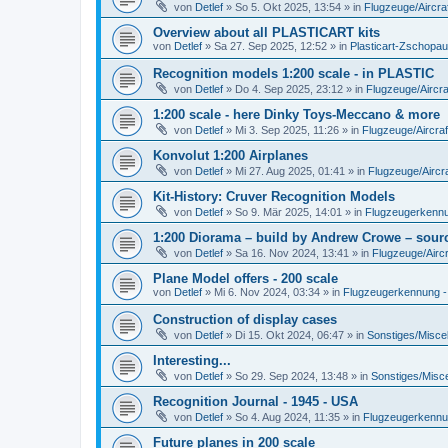
von
Detlef
»
So 5. Okt 2025, 13:54
» in
Flugzeuge/Aircra
Overview about all PLASTICART kits
von
Detlef
»
Sa 27. Sep 2025, 12:52
» in
Plasticart-Zschopau
Recognition models 1:200 scale - in PLASTIC
von
Detlef
»
Do 4. Sep 2025, 23:12
» in
Flugzeuge/Aircra
1:200 scale - here Dinky Toys-Meccano & more
von
Detlef
»
Mi 3. Sep 2025, 11:26
» in
Flugzeuge/Aircraf
Konvolut 1:200 Airplanes
von
Detlef
»
Mi 27. Aug 2025, 01:41
» in
Flugzeuge/Aircra
Kit-History: Cruver Recognition Models
von
Detlef
»
So 9. Mär 2025, 14:01
» in
Flugzeugerkennun
1:200 Diorama – build by Andrew Crowe – sourc
von
Detlef
»
Sa 16. Nov 2024, 13:41
» in
Flugzeuge/Aircr
Plane Model offers - 200 scale
von
Detlef
»
Mi 6. Nov 2024, 03:34
» in
Flugzeugerkennung - A
Construction of display cases
von
Detlef
»
Di 15. Okt 2024, 06:47
» in
Sonstiges/Misce
Interesting...
von
Detlef
»
So 29. Sep 2024, 13:48
» in
Sonstiges/Misc
Recognition Journal - 1945 - USA
von
Detlef
»
So 4. Aug 2024, 11:35
» in
Flugzeugerkennung
Future planes in 200 scale