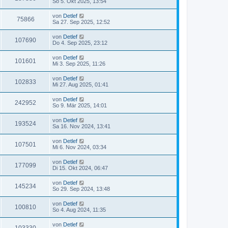
So 5. Okt 2025, 13:54
von
Detlef
75866
Sa 27. Sep 2025, 12:52
von
Detlef
107690
Do 4. Sep 2025, 23:12
von
Detlef
101601
Mi 3. Sep 2025, 11:26
von
Detlef
102833
Mi 27. Aug 2025, 01:41
von
Detlef
242952
So 9. Mär 2025, 14:01
von
Detlef
193524
Sa 16. Nov 2024, 13:41
von
Detlef
107501
Mi 6. Nov 2024, 03:34
von
Detlef
177099
Di 15. Okt 2024, 06:47
von
Detlef
145234
So 29. Sep 2024, 13:48
von
Detlef
100810
So 4. Aug 2024, 11:35
von
Detlef