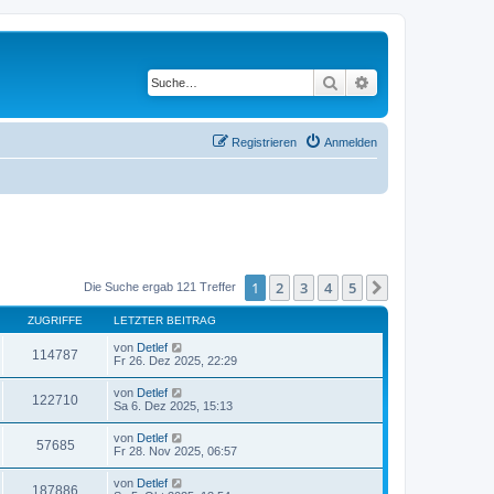
Suche
Erweiterte Suche
Registrieren
Anmelden
1
2
3
4
5
Nächste
Die Suche ergab 121 Treffer
ZUGRIFFE
LETZTER BEITRAG
von
Detlef
114787
Fr 26. Dez 2025, 22:29
von
Detlef
122710
Sa 6. Dez 2025, 15:13
von
Detlef
57685
Fr 28. Nov 2025, 06:57
von
Detlef
187886