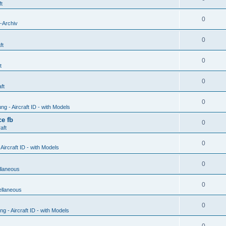
ft
0
-Archiv
0
ft
0
t
0
ft
0
g - Aircraft ID - with Models
e fb
0
aft
0
ircraft ID - with Models
0
llaneous
0
ellaneous
0
 - Aircraft ID - with Models