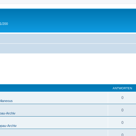
 1/200
ANTWORTEN
0
ellaneous
0
pau-Archiv
0
opau-Archiv
0