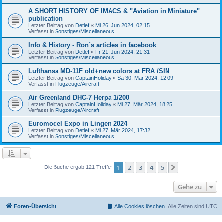
A SHORT HISTORY OF IMACS & "Aviation in Miniature"
publication
Letzter Beitrag von
Detlef
«
Mi 26. Jun 2024, 02:15
Verfasst in
Sonstiges/Miscellaneous
Info & History - Ron´s articles in facebook
Letzter Beitrag von
Detlef
«
Fr 21. Jun 2024, 21:31
Verfasst in
Sonstiges/Miscellaneous
Lufthansa MD-11F old+new colors at FRA /SIN
Letzter Beitrag von
CaptainHoliday
«
Sa 30. Mär 2024, 12:09
Verfasst in
Flugzeuge/Aircraft
Air Greenland DHC-7 Herpa 1/200
Letzter Beitrag von
CaptainHoliday
«
Mi 27. Mär 2024, 18:25
Verfasst in
Flugzeuge/Aircraft
Euromodel Expo in Lingen 2024
Letzter Beitrag von
Detlef
«
Mi 27. Mär 2024, 17:32
Verfasst in
Sonstiges/Miscellaneous
1
2
3
4
5
Nächste
Die Suche ergab 121 Treffer
Gehe zu
Foren-Übersicht
Alle Cookies löschen
Alle Zeiten sind
UTC