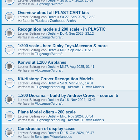
Letzter Beitrag von
Detlef
«
So 5. Okt 2025, 13:54
Verfasst in
Flugzeuge/Aircraft
Overview about all PLASTICART kits
Letzter Beitrag von
Detlef
«
Sa 27. Sep 2025, 12:52
Verfasst in
Plasticart-Zschopau-Archiv
Recognition models 1:200 scale - in PLASTIC
Letzter Beitrag von
Detlef
«
Do 4. Sep 2025, 23:12
Verfasst in
Flugzeuge/Aircraft
1:200 scale - here Dinky Toys-Meccano & more
Letzter Beitrag von
Detlef
«
Mi 3. Sep 2025, 11:26
Verfasst in
Flugzeuge/Aircraft
Konvolut 1:200 Airplanes
Letzter Beitrag von
Detlef
«
Mi 27. Aug 2025, 01:41
Verfasst in
Flugzeuge/Aircraft
Kit-History: Cruver Recognition Models
Letzter Beitrag von
Detlef
«
So 9. Mär 2025, 14:01
Verfasst in
Flugzeugerkennung - Aircraft ID - with Models
1:200 Diorama – build by Andrew Crowe – source fb
Letzter Beitrag von
Detlef
«
Sa 16. Nov 2024, 13:41
Verfasst in
Flugzeuge/Aircraft
Plane Model offers - 200 scale
Letzter Beitrag von
Detlef
«
Mi 6. Nov 2024, 03:34
Verfasst in
Flugzeugerkennung - Aircraft ID - with Models
Construction of display cases
Letzter Beitrag von
Detlef
«
Di 15. Okt 2024, 06:47
Verfasst in
Sonstiges/Miscellaneous