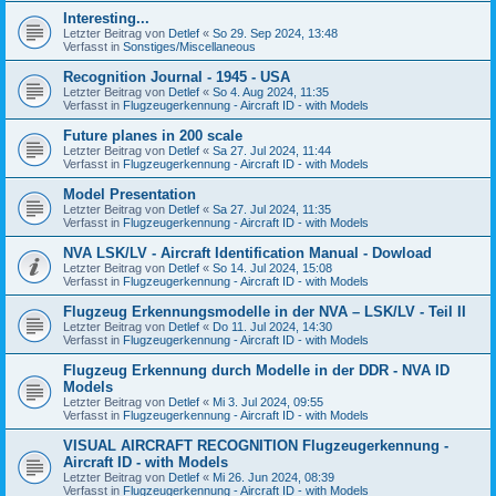
Interesting...
Letzter Beitrag von
Detlef
«
So 29. Sep 2024, 13:48
Verfasst in
Sonstiges/Miscellaneous
Recognition Journal - 1945 - USA
Letzter Beitrag von
Detlef
«
So 4. Aug 2024, 11:35
Verfasst in
Flugzeugerkennung - Aircraft ID - with Models
Future planes in 200 scale
Letzter Beitrag von
Detlef
«
Sa 27. Jul 2024, 11:44
Verfasst in
Flugzeugerkennung - Aircraft ID - with Models
Model Presentation
Letzter Beitrag von
Detlef
«
Sa 27. Jul 2024, 11:35
Verfasst in
Flugzeugerkennung - Aircraft ID - with Models
NVA LSK/LV - Aircraft Identification Manual - Dowload
Letzter Beitrag von
Detlef
«
So 14. Jul 2024, 15:08
Verfasst in
Flugzeugerkennung - Aircraft ID - with Models
Flugzeug Erkennungsmodelle in der NVA – LSK/LV - Teil II
Letzter Beitrag von
Detlef
«
Do 11. Jul 2024, 14:30
Verfasst in
Flugzeugerkennung - Aircraft ID - with Models
Flugzeug Erkennung durch Modelle in der DDR - NVA ID
Models
Letzter Beitrag von
Detlef
«
Mi 3. Jul 2024, 09:55
Verfasst in
Flugzeugerkennung - Aircraft ID - with Models
VISUAL AIRCRAFT RECOGNITION Flugzeugerkennung -
Aircraft ID - with Models
Letzter Beitrag von
Detlef
«
Mi 26. Jun 2024, 08:39
Verfasst in
Flugzeugerkennung - Aircraft ID - with Models