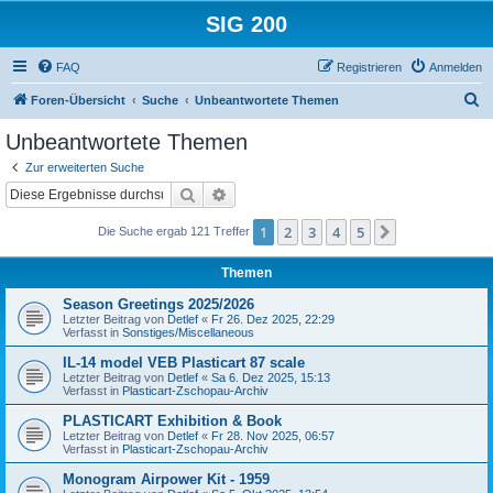
SIG 200
FAQ
Registrieren
Anmelden
S
Foren-Übersicht
Suche
Unbeantwortete Themen
u
Unbeantwortete Themen
c
Zur erweiterten Suche
h
Suche
Erweiterte Suche
e
1
2
3
4
5
Nächste
Die Suche ergab 121 Treffer
Themen
Season Greetings 2025/2026
Letzter Beitrag von
Detlef
«
Fr 26. Dez 2025, 22:29
Verfasst in
Sonstiges/Miscellaneous
IL-14 model VEB Plasticart 87 scale
Letzter Beitrag von
Detlef
«
Sa 6. Dez 2025, 15:13
Verfasst in
Plasticart-Zschopau-Archiv
PLASTICART Exhibition & Book
Letzter Beitrag von
Detlef
«
Fr 28. Nov 2025, 06:57
Verfasst in
Plasticart-Zschopau-Archiv
Monogram Airpower Kit - 1959