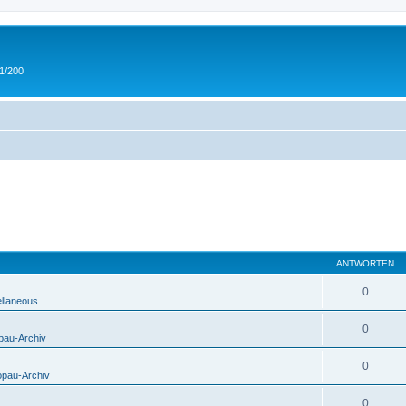
 1/200
ANTWORTEN
0
ellaneous
0
pau-Archiv
0
opau-Archiv
0