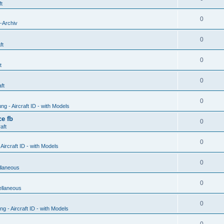
ft
0
-Archiv
0
ft
0
t
0
ft
0
g - Aircraft ID - with Models
e fb
0
aft
0
ircraft ID - with Models
0
llaneous
0
ellaneous
0
 - Aircraft ID - with Models