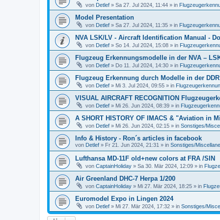
von
Detlef
»
Sa 27. Jul 2024, 11:44
» in
Flugzeugerkennun
Model Presentation
von
Detlef
»
Sa 27. Jul 2024, 11:35
» in
Flugzeugerkennun
NVA LSK/LV - Aircraft Identification Manual - 
von
Detlef
»
So 14. Jul 2024, 15:08
» in
Flugzeugerkennun
Flugzeug Erkennungsmodelle in der NVA – LSK/L
von
Detlef
»
Do 11. Jul 2024, 14:30
» in
Flugzeugerkennun
Flugzeug Erkennung durch Modelle in der DDR
von
Detlef
»
Mi 3. Jul 2024, 09:55
» in
Flugzeugerkennung 
VISUAL AIRCRAFT RECOGNITION Flugzeugerkenn
von
Detlef
»
Mi 26. Jun 2024, 08:39
» in
Flugzeugerkennun
A SHORT HISTORY OF IMACS & "Aviation in Min
von
Detlef
»
Mi 26. Jun 2024, 02:15
» in
Sonstiges/Misce
Info & History - Ron´s articles in facebook
von
Detlef
»
Fr 21. Jun 2024, 21:31
» in
Sonstiges/Miscellan
Lufthansa MD-11F old+new colors at FRA /SIN
von
CaptainHoliday
»
Sa 30. Mär 2024, 12:09
» in
Flugze
Air Greenland DHC-7 Herpa 1/200
von
CaptainHoliday
»
Mi 27. Mär 2024, 18:25
» in
Flugze
Euromodel Expo in Lingen 2024
von
Detlef
»
Mi 27. Mär 2024, 17:32
» in
Sonstiges/Misce