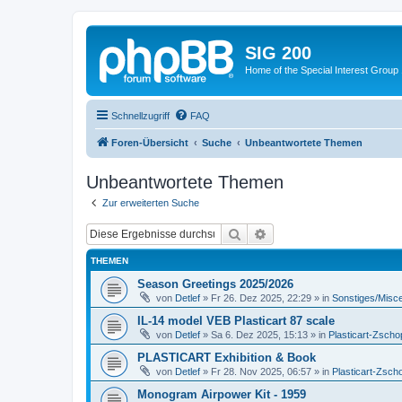
SIG 200
Home of the Special Interest Group
Schnellzugriff
FAQ
Foren-Übersicht
Suche
Unbeantwortete Themen
Unbeantwortete Themen
Zur erweiterten Suche
Suche
Erweiterte Suche
THEMEN
Season Greetings 2025/2026
von
Detlef
»
Fr 26. Dez 2025, 22:29
» in
Sonstiges/Misc
IL-14 model VEB Plasticart 87 scale
von
Detlef
»
Sa 6. Dez 2025, 15:13
» in
Plasticart-Zscho
PLASTICART Exhibition & Book
von
Detlef
»
Fr 28. Nov 2025, 06:57
» in
Plasticart-Zsch
Monogram Airpower Kit - 1959