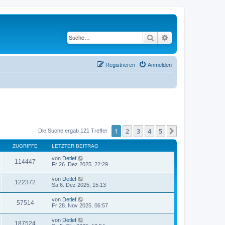
Suche
Erweiterte Suche
Registrieren
Anmelden
1
2
3
4
5
Nächste
Die Suche ergab 121 Treffer
ZUGRIFFE
LETZTER BEITRAG
von
Detlef
114447
Fr 26. Dez 2025, 22:29
von
Detlef
122372
Sa 6. Dez 2025, 15:13
von
Detlef
57514
Fr 28. Nov 2025, 06:57
von
Detlef
187524