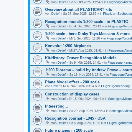
von
Detlef
»
So 5. Okt 2025, 13:54
» in
Flugzeuge/Aircra
Overview about all PLASTICART kits
von
Detlef
»
Sa 27. Sep 2025, 12:52
» in
Plasticart-Zschopau
Recognition models 1:200 scale - in PLASTIC
von
Detlef
»
Do 4. Sep 2025, 23:12
» in
Flugzeuge/Aircra
1:200 scale - here Dinky Toys-Meccano & more
von
Detlef
»
Mi 3. Sep 2025, 11:26
» in
Flugzeuge/Aircraf
Konvolut 1:200 Airplanes
von
Detlef
»
Mi 27. Aug 2025, 01:41
» in
Flugzeuge/Aircra
Kit-History: Cruver Recognition Models
von
Detlef
»
So 9. Mär 2025, 14:01
» in
Flugzeugerkennun
1:200 Diorama – build by Andrew Crowe – sourc
von
Detlef
»
Sa 16. Nov 2024, 13:41
» in
Flugzeuge/Aircr
Plane Model offers - 200 scale
von
Detlef
»
Mi 6. Nov 2024, 03:34
» in
Flugzeugerkennung - A
Construction of display cases
von
Detlef
»
Di 15. Okt 2024, 06:47
» in
Sonstiges/Misce
Interesting...
von
Detlef
»
So 29. Sep 2024, 13:48
» in
Sonstiges/Misc
Recognition Journal - 1945 - USA
von
Detlef
»
So 4. Aug 2024, 11:35
» in
Flugzeugerkennung
Future planes in 200 scale