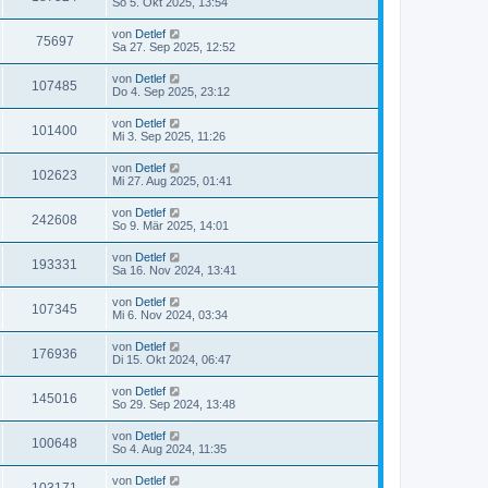
So 5. Okt 2025, 13:54
von
Detlef
75697
Sa 27. Sep 2025, 12:52
von
Detlef
107485
Do 4. Sep 2025, 23:12
von
Detlef
101400
Mi 3. Sep 2025, 11:26
von
Detlef
102623
Mi 27. Aug 2025, 01:41
von
Detlef
242608
So 9. Mär 2025, 14:01
von
Detlef
193331
Sa 16. Nov 2024, 13:41
von
Detlef
107345
Mi 6. Nov 2024, 03:34
von
Detlef
176936
Di 15. Okt 2024, 06:47
von
Detlef
145016
So 29. Sep 2024, 13:48
von
Detlef
100648
So 4. Aug 2024, 11:35
von
Detlef