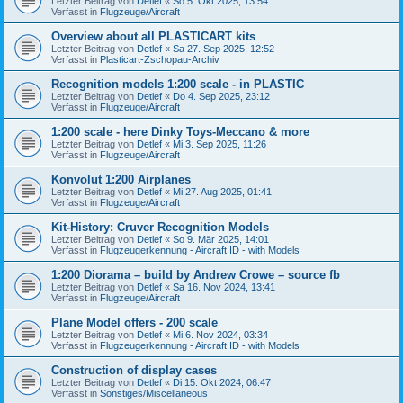
Letzter Beitrag von
Detlef
«
So 5. Okt 2025, 13:54
Verfasst in
Flugzeuge/Aircraft
Overview about all PLASTICART kits
Letzter Beitrag von
Detlef
«
Sa 27. Sep 2025, 12:52
Verfasst in
Plasticart-Zschopau-Archiv
Recognition models 1:200 scale - in PLASTIC
Letzter Beitrag von
Detlef
«
Do 4. Sep 2025, 23:12
Verfasst in
Flugzeuge/Aircraft
1:200 scale - here Dinky Toys-Meccano & more
Letzter Beitrag von
Detlef
«
Mi 3. Sep 2025, 11:26
Verfasst in
Flugzeuge/Aircraft
Konvolut 1:200 Airplanes
Letzter Beitrag von
Detlef
«
Mi 27. Aug 2025, 01:41
Verfasst in
Flugzeuge/Aircraft
Kit-History: Cruver Recognition Models
Letzter Beitrag von
Detlef
«
So 9. Mär 2025, 14:01
Verfasst in
Flugzeugerkennung - Aircraft ID - with Models
1:200 Diorama – build by Andrew Crowe – source fb
Letzter Beitrag von
Detlef
«
Sa 16. Nov 2024, 13:41
Verfasst in
Flugzeuge/Aircraft
Plane Model offers - 200 scale
Letzter Beitrag von
Detlef
«
Mi 6. Nov 2024, 03:34
Verfasst in
Flugzeugerkennung - Aircraft ID - with Models
Construction of display cases
Letzter Beitrag von
Detlef
«
Di 15. Okt 2024, 06:47
Verfasst in
Sonstiges/Miscellaneous