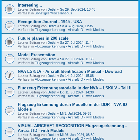
Interesting...
Letzter Beitrag von
Detlef
«
So 29. Sep 2024, 13:48
Verfasst in
Sonstiges/Miscellaneous
Recognition Journal - 1945 - USA
Letzter Beitrag von
Detlef
«
So 4. Aug 2024, 11:35
Verfasst in
Flugzeugerkennung - Aircraft ID - with Models
Future planes in 200 scale
Letzter Beitrag von
Detlef
«
Sa 27. Jul 2024, 11:44
Verfasst in
Flugzeugerkennung - Aircraft ID - with Models
Model Presentation
Letzter Beitrag von
Detlef
«
Sa 27. Jul 2024, 11:35
Verfasst in
Flugzeugerkennung - Aircraft ID - with Models
NVA LSK/LV - Aircraft Identification Manual - Dowload
Letzter Beitrag von
Detlef
«
So 14. Jul 2024, 15:08
Verfasst in
Flugzeugerkennung - Aircraft ID - with Models
Flugzeug Erkennungsmodelle in der NVA – LSK/LV - Teil II
Letzter Beitrag von
Detlef
«
Do 11. Jul 2024, 14:30
Verfasst in
Flugzeugerkennung - Aircraft ID - with Models
Flugzeug Erkennung durch Modelle in der DDR - NVA ID
Models
Letzter Beitrag von
Detlef
«
Mi 3. Jul 2024, 09:55
Verfasst in
Flugzeugerkennung - Aircraft ID - with Models
VISUAL AIRCRAFT RECOGNITION Flugzeugerkennung -
Aircraft ID - with Models
Letzter Beitrag von
Detlef
«
Mi 26. Jun 2024, 08:39
Verfasst in
Flugzeugerkennung - Aircraft ID - with Models