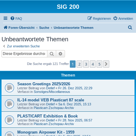
SIG 200
FAQ
Registrieren
Anmelden
S
Foren-Übersicht
Suche
Unbeantwortete Themen
u
Unbeantwortete Themen
c
Zur erweiterten Suche
h
Suche
Erweiterte Suche
e
1
2
3
4
5
Nächste
Die Suche ergab 121 Treffer
Themen
Season Greetings 2025/2026
Letzter Beitrag von
Detlef
«
Fr 26. Dez 2025, 22:29
Verfasst in
Sonstiges/Miscellaneous
IL-14 model VEB Plasticart 87 scale
Letzter Beitrag von
Detlef
«
Sa 6. Dez 2025, 15:13
Verfasst in
Plasticart-Zschopau-Archiv
PLASTICART Exhibition & Book
Letzter Beitrag von
Detlef
«
Fr 28. Nov 2025, 06:57
Verfasst in
Plasticart-Zschopau-Archiv
Monogram Airpower Kit - 1959