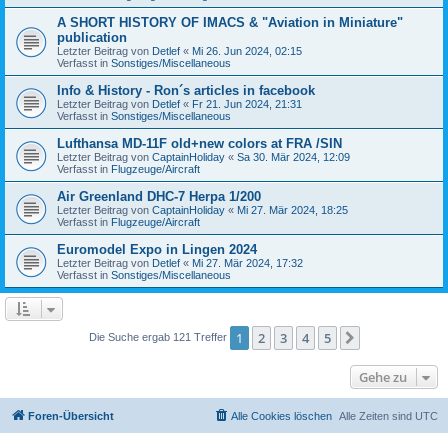
A SHORT HISTORY OF IMACS & "Aviation in Miniature"
publication
Letzter Beitrag von
Detlef
«
Mi 26. Jun 2024, 02:15
Verfasst in
Sonstiges/Miscellaneous
Info & History - Ron´s articles in facebook
Letzter Beitrag von
Detlef
«
Fr 21. Jun 2024, 21:31
Verfasst in
Sonstiges/Miscellaneous
Lufthansa MD-11F old+new colors at FRA /SIN
Letzter Beitrag von
CaptainHoliday
«
Sa 30. Mär 2024, 12:09
Verfasst in
Flugzeuge/Aircraft
Air Greenland DHC-7 Herpa 1/200
Letzter Beitrag von
CaptainHoliday
«
Mi 27. Mär 2024, 18:25
Verfasst in
Flugzeuge/Aircraft
Euromodel Expo in Lingen 2024
Letzter Beitrag von
Detlef
«
Mi 27. Mär 2024, 17:32
Verfasst in
Sonstiges/Miscellaneous
1
2
3
4
5
Nächste
Die Suche ergab 121 Treffer
Gehe zu
Foren-Übersicht
Alle Cookies löschen
Alle Zeiten sind
UTC