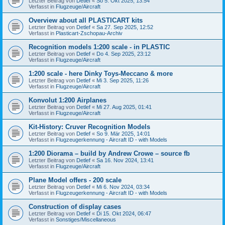
Letzter Beitrag von
Detlef
«
So 5. Okt 2025, 13:54
Verfasst in
Flugzeuge/Aircraft
Overview about all PLASTICART kits
Letzter Beitrag von
Detlef
«
Sa 27. Sep 2025, 12:52
Verfasst in
Plasticart-Zschopau-Archiv
Recognition models 1:200 scale - in PLASTIC
Letzter Beitrag von
Detlef
«
Do 4. Sep 2025, 23:12
Verfasst in
Flugzeuge/Aircraft
1:200 scale - here Dinky Toys-Meccano & more
Letzter Beitrag von
Detlef
«
Mi 3. Sep 2025, 11:26
Verfasst in
Flugzeuge/Aircraft
Konvolut 1:200 Airplanes
Letzter Beitrag von
Detlef
«
Mi 27. Aug 2025, 01:41
Verfasst in
Flugzeuge/Aircraft
Kit-History: Cruver Recognition Models
Letzter Beitrag von
Detlef
«
So 9. Mär 2025, 14:01
Verfasst in
Flugzeugerkennung - Aircraft ID - with Models
1:200 Diorama – build by Andrew Crowe – source fb
Letzter Beitrag von
Detlef
«
Sa 16. Nov 2024, 13:41
Verfasst in
Flugzeuge/Aircraft
Plane Model offers - 200 scale
Letzter Beitrag von
Detlef
«
Mi 6. Nov 2024, 03:34
Verfasst in
Flugzeugerkennung - Aircraft ID - with Models
Construction of display cases
Letzter Beitrag von
Detlef
«
Di 15. Okt 2024, 06:47
Verfasst in
Sonstiges/Miscellaneous