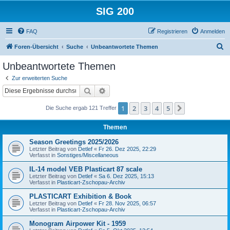
SIG 200
FAQ
Registrieren
Anmelden
S
Foren-Übersicht
Suche
Unbeantwortete Themen
u
Unbeantwortete Themen
c
Zur erweiterten Suche
h
Suche
Erweiterte Suche
e
1
2
3
4
5
Nächste
Die Suche ergab 121 Treffer
Themen
Season Greetings 2025/2026
Letzter Beitrag von
Detlef
«
Fr 26. Dez 2025, 22:29
Verfasst in
Sonstiges/Miscellaneous
IL-14 model VEB Plasticart 87 scale
Letzter Beitrag von
Detlef
«
Sa 6. Dez 2025, 15:13
Verfasst in
Plasticart-Zschopau-Archiv
PLASTICART Exhibition & Book
Letzter Beitrag von
Detlef
«
Fr 28. Nov 2025, 06:57
Verfasst in
Plasticart-Zschopau-Archiv
Monogram Airpower Kit - 1959