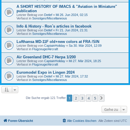
A SHORT HISTORY OF IMACS & "Aviation in Miniature"
publication
Letzter Beitrag von
Detlef
«
Mi 26. Jun 2024, 02:15
Verfasst in
Sonstiges/Miscellaneous
Info & History - Ron´s articles in facebook
Letzter Beitrag von
Detlef
«
Fr 21. Jun 2024, 21:31
Verfasst in
Sonstiges/Miscellaneous
Lufthansa MD-11F old+new colors at FRA /SIN
Letzter Beitrag von
CaptainHoliday
«
Sa 30. Mär 2024, 12:09
Verfasst in
Flugzeuge/Aircraft
Air Greenland DHC-7 Herpa 1/200
Letzter Beitrag von
CaptainHoliday
«
Mi 27. Mär 2024, 18:25
Verfasst in
Flugzeuge/Aircraft
Euromodel Expo in Lingen 2024
Letzter Beitrag von
Detlef
«
Mi 27. Mär 2024, 17:32
Verfasst in
Sonstiges/Miscellaneous
1
2
3
4
5
Nächste
Die Suche ergab 121 Treffer
Gehe zu
Foren-Übersicht
Alle Cookies löschen
Alle Zeiten sind
UTC