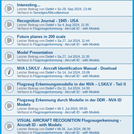
Interesting...
Letzter Beitrag von
Detlef
«
So 29. Sep 2024, 13:48
Verfasst in
Sonstiges/Miscellaneous
Recognition Journal - 1945 - USA
Letzter Beitrag von
Detlef
«
So 4. Aug 2024, 11:35
Verfasst in
Flugzeugerkennung - Aircraft ID - with Models
Future planes in 200 scale
Letzter Beitrag von
Detlef
«
Sa 27. Jul 2024, 11:44
Verfasst in
Flugzeugerkennung - Aircraft ID - with Models
Model Presentation
Letzter Beitrag von
Detlef
«
Sa 27. Jul 2024, 11:35
Verfasst in
Flugzeugerkennung - Aircraft ID - with Models
NVA LSK/LV - Aircraft Identification Manual - Dowload
Letzter Beitrag von
Detlef
«
So 14. Jul 2024, 15:08
Verfasst in
Flugzeugerkennung - Aircraft ID - with Models
Flugzeug Erkennungsmodelle in der NVA – LSK/LV - Teil II
Letzter Beitrag von
Detlef
«
Do 11. Jul 2024, 14:30
Verfasst in
Flugzeugerkennung - Aircraft ID - with Models
Flugzeug Erkennung durch Modelle in der DDR - NVA ID
Models
Letzter Beitrag von
Detlef
«
Mi 3. Jul 2024, 09:55
Verfasst in
Flugzeugerkennung - Aircraft ID - with Models
VISUAL AIRCRAFT RECOGNITION Flugzeugerkennung -
Aircraft ID - with Models
Letzter Beitrag von
Detlef
«
Mi 26. Jun 2024, 08:39
Verfasst in
Flugzeugerkennung - Aircraft ID - with Models