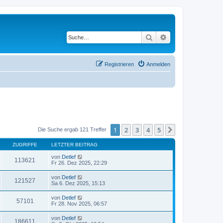
Suche
Erweiterte Suche
Registrieren
Anmelden
1
2
3
4
5
Nächste
Die Suche ergab 121 Treffer
ZUGRIFFE
LETZTER BEITRAG
von
Detlef
113621
Fr 26. Dez 2025, 22:29
von
Detlef
121527
Sa 6. Dez 2025, 15:13
von
Detlef
57101
Fr 28. Nov 2025, 06:57
von
Detlef
186611