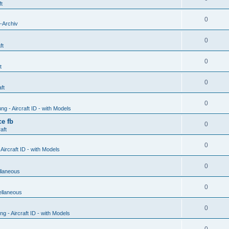
ft
0
-Archiv
0
ft
0
t
0
ft
0
g - Aircraft ID - with Models
e fb
0
aft
0
ircraft ID - with Models
0
llaneous
0
ellaneous
0
 - Aircraft ID - with Models