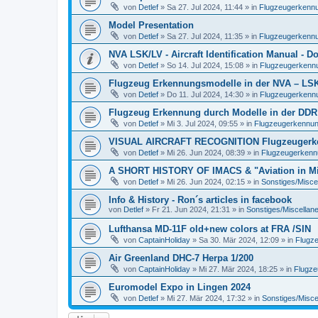
von
Detlef
»
Sa 27. Jul 2024, 11:44
» in
Flugzeugerkennun
Model Presentation
von
Detlef
»
Sa 27. Jul 2024, 11:35
» in
Flugzeugerkennun
NVA LSK/LV - Aircraft Identification Manual - 
von
Detlef
»
So 14. Jul 2024, 15:08
» in
Flugzeugerkennun
Flugzeug Erkennungsmodelle in der NVA – LSK/L
von
Detlef
»
Do 11. Jul 2024, 14:30
» in
Flugzeugerkennun
Flugzeug Erkennung durch Modelle in der DDR
von
Detlef
»
Mi 3. Jul 2024, 09:55
» in
Flugzeugerkennung 
VISUAL AIRCRAFT RECOGNITION Flugzeugerkenn
von
Detlef
»
Mi 26. Jun 2024, 08:39
» in
Flugzeugerkennun
A SHORT HISTORY OF IMACS & "Aviation in Min
von
Detlef
»
Mi 26. Jun 2024, 02:15
» in
Sonstiges/Misce
Info & History - Ron´s articles in facebook
von
Detlef
»
Fr 21. Jun 2024, 21:31
» in
Sonstiges/Miscellan
Lufthansa MD-11F old+new colors at FRA /SIN
von
CaptainHoliday
»
Sa 30. Mär 2024, 12:09
» in
Flugze
Air Greenland DHC-7 Herpa 1/200
von
CaptainHoliday
»
Mi 27. Mär 2024, 18:25
» in
Flugze
Euromodel Expo in Lingen 2024
von
Detlef
»
Mi 27. Mär 2024, 17:32
» in
Sonstiges/Misce