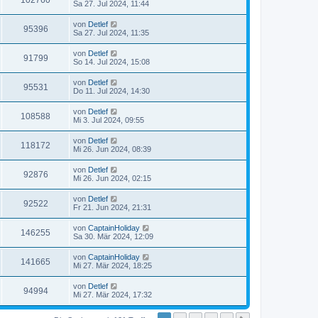
102760
Sa 27. Jul 2024, 11:44
von
Detlef
95396
Sa 27. Jul 2024, 11:35
von
Detlef
91799
So 14. Jul 2024, 15:08
von
Detlef
95531
Do 11. Jul 2024, 14:30
von
Detlef
108588
Mi 3. Jul 2024, 09:55
von
Detlef
118172
Mi 26. Jun 2024, 08:39
von
Detlef
92876
Mi 26. Jun 2024, 02:15
von
Detlef
92522
Fr 21. Jun 2024, 21:31
von
CaptainHoliday
146255
Sa 30. Mär 2024, 12:09
von
CaptainHoliday
141665
Mi 27. Mär 2024, 18:25
von
Detlef
94994
Mi 27. Mär 2024, 17:32