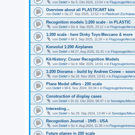
von
Detlef
»
So 5. Okt 2025, 13:54
» in
Flugzeuge/Aircra
Overview about all PLASTICART kits
von
Detlef
»
Sa 27. Sep 2025, 12:52
» in
Plasticart-Zschopau
Recognition models 1:200 scale - in PLASTIC
von
Detlef
»
Do 4. Sep 2025, 23:12
» in
Flugzeuge/Aircra
1:200 scale - here Dinky Toys-Meccano & more
von
Detlef
»
Mi 3. Sep 2025, 11:26
» in
Flugzeuge/Aircraf
Konvolut 1:200 Airplanes
von
Detlef
»
Mi 27. Aug 2025, 01:41
» in
Flugzeuge/Aircra
Kit-History: Cruver Recognition Models
von
Detlef
»
So 9. Mär 2025, 14:01
» in
Flugzeugerkennun
1:200 Diorama – build by Andrew Crowe – sourc
von
Detlef
»
Sa 16. Nov 2024, 13:41
» in
Flugzeuge/Aircr
Plane Model offers - 200 scale
von
Detlef
»
Mi 6. Nov 2024, 03:34
» in
Flugzeugerkennung - A
Construction of display cases
von
Detlef
»
Di 15. Okt 2024, 06:47
» in
Sonstiges/Misce
Interesting...
von
Detlef
»
So 29. Sep 2024, 13:48
» in
Sonstiges/Misc
Recognition Journal - 1945 - USA
von
Detlef
»
So 4. Aug 2024, 11:35
» in
Flugzeugerkennung
Future planes in 200 scale