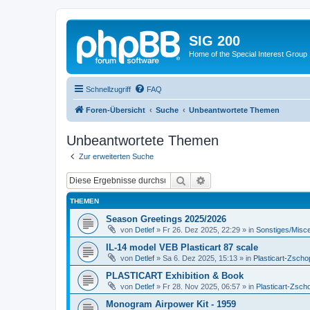
SIG 200
Home of the Special Interest Group
Schnellzugriff
FAQ
Foren-Übersicht
Suche
Unbeantwortete Themen
Unbeantwortete Themen
Zur erweiterten Suche
Suche
Erweiterte Suche
THEMEN
Season Greetings 2025/2026
von
Detlef
»
Fr 26. Dez 2025, 22:29
» in
Sonstiges/Misc
IL-14 model VEB Plasticart 87 scale
von
Detlef
»
Sa 6. Dez 2025, 15:13
» in
Plasticart-Zscho
PLASTICART Exhibition & Book
von
Detlef
»
Fr 28. Nov 2025, 06:57
» in
Plasticart-Zsch
Monogram Airpower Kit - 1959