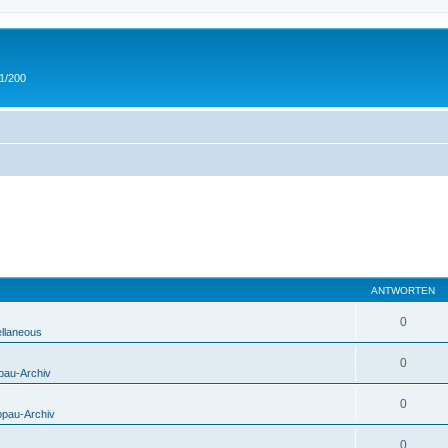
 1/200
ANTWORTEN
0
ellaneous
0
pau-Archiv
0
opau-Archiv
0