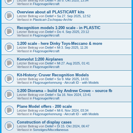
Letzter Beitrag von
Detlef
«
So 5. Okt 2025, 13:54
Verfasst in
Flugzeuge/Aircraft
Overview about all PLASTICART kits
Letzter Beitrag von
Detlef
«
Sa 27. Sep 2025, 12:52
Verfasst in
Plasticart-Zschopau-Archiv
Recognition models 1:200 scale - in PLASTIC
Letzter Beitrag von
Detlef
«
Do 4. Sep 2025, 23:12
Verfasst in
Flugzeuge/Aircraft
1:200 scale - here Dinky Toys-Meccano & more
Letzter Beitrag von
Detlef
«
Mi 3. Sep 2025, 11:26
Verfasst in
Flugzeuge/Aircraft
Konvolut 1:200 Airplanes
Letzter Beitrag von
Detlef
«
Mi 27. Aug 2025, 01:41
Verfasst in
Flugzeuge/Aircraft
Kit-History: Cruver Recognition Models
Letzter Beitrag von
Detlef
«
So 9. Mär 2025, 14:01
Verfasst in
Flugzeugerkennung - Aircraft ID - with Models
1:200 Diorama – build by Andrew Crowe – source fb
Letzter Beitrag von
Detlef
«
Sa 16. Nov 2024, 13:41
Verfasst in
Flugzeuge/Aircraft
Plane Model offers - 200 scale
Letzter Beitrag von
Detlef
«
Mi 6. Nov 2024, 03:34
Verfasst in
Flugzeugerkennung - Aircraft ID - with Models
Construction of display cases
Letzter Beitrag von
Detlef
«
Di 15. Okt 2024, 06:47
Verfasst in
Sonstiges/Miscellaneous