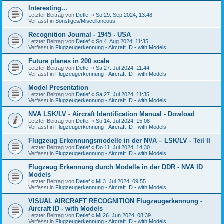
Interesting...
Letzter Beitrag von
Detlef
«
So 29. Sep 2024, 13:48
Verfasst in
Sonstiges/Miscellaneous
Recognition Journal - 1945 - USA
Letzter Beitrag von
Detlef
«
So 4. Aug 2024, 11:35
Verfasst in
Flugzeugerkennung - Aircraft ID - with Models
Future planes in 200 scale
Letzter Beitrag von
Detlef
«
Sa 27. Jul 2024, 11:44
Verfasst in
Flugzeugerkennung - Aircraft ID - with Models
Model Presentation
Letzter Beitrag von
Detlef
«
Sa 27. Jul 2024, 11:35
Verfasst in
Flugzeugerkennung - Aircraft ID - with Models
NVA LSK/LV - Aircraft Identification Manual - Dowload
Letzter Beitrag von
Detlef
«
So 14. Jul 2024, 15:08
Verfasst in
Flugzeugerkennung - Aircraft ID - with Models
Flugzeug Erkennungsmodelle in der NVA – LSK/LV - Teil II
Letzter Beitrag von
Detlef
«
Do 11. Jul 2024, 14:30
Verfasst in
Flugzeugerkennung - Aircraft ID - with Models
Flugzeug Erkennung durch Modelle in der DDR - NVA ID
Models
Letzter Beitrag von
Detlef
«
Mi 3. Jul 2024, 09:55
Verfasst in
Flugzeugerkennung - Aircraft ID - with Models
VISUAL AIRCRAFT RECOGNITION Flugzeugerkennung -
Aircraft ID - with Models
Letzter Beitrag von
Detlef
«
Mi 26. Jun 2024, 08:39
Verfasst in
Flugzeugerkennung - Aircraft ID - with Models