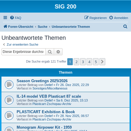
SIG 200
FAQ
Registrieren
Anmelden
S
Foren-Übersicht
Suche
Unbeantwortete Themen
u
Unbeantwortete Themen
c
Zur erweiterten Suche
h
Suche
Erweiterte Suche
e
1
2
3
4
5
Nächste
Die Suche ergab 121 Treffer
Themen
Season Greetings 2025/2026
Letzter Beitrag von
Detlef
«
Fr 26. Dez 2025, 22:29
Verfasst in
Sonstiges/Miscellaneous
IL-14 model VEB Plasticart 87 scale
Letzter Beitrag von
Detlef
«
Sa 6. Dez 2025, 15:13
Verfasst in
Plasticart-Zschopau-Archiv
PLASTICART Exhibition & Book
Letzter Beitrag von
Detlef
«
Fr 28. Nov 2025, 06:57
Verfasst in
Plasticart-Zschopau-Archiv
Monogram Airpower Kit - 1959