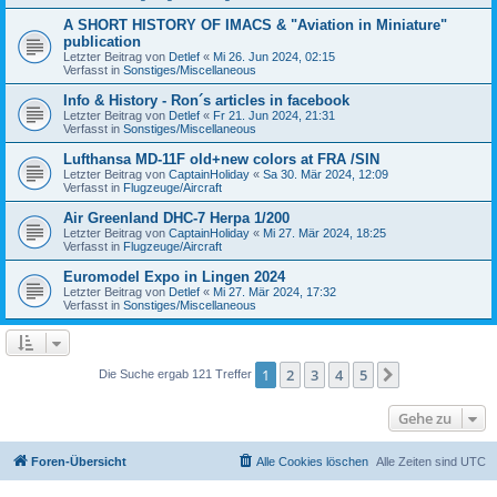
A SHORT HISTORY OF IMACS & "Aviation in Miniature"
publication
Letzter Beitrag von
Detlef
«
Mi 26. Jun 2024, 02:15
Verfasst in
Sonstiges/Miscellaneous
Info & History - Ron´s articles in facebook
Letzter Beitrag von
Detlef
«
Fr 21. Jun 2024, 21:31
Verfasst in
Sonstiges/Miscellaneous
Lufthansa MD-11F old+new colors at FRA /SIN
Letzter Beitrag von
CaptainHoliday
«
Sa 30. Mär 2024, 12:09
Verfasst in
Flugzeuge/Aircraft
Air Greenland DHC-7 Herpa 1/200
Letzter Beitrag von
CaptainHoliday
«
Mi 27. Mär 2024, 18:25
Verfasst in
Flugzeuge/Aircraft
Euromodel Expo in Lingen 2024
Letzter Beitrag von
Detlef
«
Mi 27. Mär 2024, 17:32
Verfasst in
Sonstiges/Miscellaneous
1
2
3
4
5
Nächste
Die Suche ergab 121 Treffer
Gehe zu
Foren-Übersicht
Alle Cookies löschen
Alle Zeiten sind
UTC