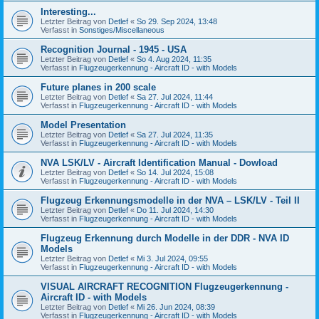
Interesting...
Letzter Beitrag von
Detlef
«
So 29. Sep 2024, 13:48
Verfasst in
Sonstiges/Miscellaneous
Recognition Journal - 1945 - USA
Letzter Beitrag von
Detlef
«
So 4. Aug 2024, 11:35
Verfasst in
Flugzeugerkennung - Aircraft ID - with Models
Future planes in 200 scale
Letzter Beitrag von
Detlef
«
Sa 27. Jul 2024, 11:44
Verfasst in
Flugzeugerkennung - Aircraft ID - with Models
Model Presentation
Letzter Beitrag von
Detlef
«
Sa 27. Jul 2024, 11:35
Verfasst in
Flugzeugerkennung - Aircraft ID - with Models
NVA LSK/LV - Aircraft Identification Manual - Dowload
Letzter Beitrag von
Detlef
«
So 14. Jul 2024, 15:08
Verfasst in
Flugzeugerkennung - Aircraft ID - with Models
Flugzeug Erkennungsmodelle in der NVA – LSK/LV - Teil II
Letzter Beitrag von
Detlef
«
Do 11. Jul 2024, 14:30
Verfasst in
Flugzeugerkennung - Aircraft ID - with Models
Flugzeug Erkennung durch Modelle in der DDR - NVA ID
Models
Letzter Beitrag von
Detlef
«
Mi 3. Jul 2024, 09:55
Verfasst in
Flugzeugerkennung - Aircraft ID - with Models
VISUAL AIRCRAFT RECOGNITION Flugzeugerkennung -
Aircraft ID - with Models
Letzter Beitrag von
Detlef
«
Mi 26. Jun 2024, 08:39
Verfasst in
Flugzeugerkennung - Aircraft ID - with Models