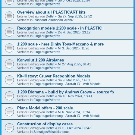
Letzter Beitrag von
Detlef
«
So 5. Okt 2025, 13:54
Verfasst in
Flugzeuge/Aircraft
Overview about all PLASTICART kits
Letzter Beitrag von
Detlef
«
Sa 27. Sep 2025, 12:52
Verfasst in
Plasticart-Zschopau-Archiv
Recognition models 1:200 scale - in PLASTIC
Letzter Beitrag von
Detlef
«
Do 4. Sep 2025, 23:12
Verfasst in
Flugzeuge/Aircraft
1:200 scale - here Dinky Toys-Meccano & more
Letzter Beitrag von
Detlef
«
Mi 3. Sep 2025, 11:26
Verfasst in
Flugzeuge/Aircraft
Konvolut 1:200 Airplanes
Letzter Beitrag von
Detlef
«
Mi 27. Aug 2025, 01:41
Verfasst in
Flugzeuge/Aircraft
Kit-History: Cruver Recognition Models
Letzter Beitrag von
Detlef
«
So 9. Mär 2025, 14:01
Verfasst in
Flugzeugerkennung - Aircraft ID - with Models
1:200 Diorama – build by Andrew Crowe – source fb
Letzter Beitrag von
Detlef
«
Sa 16. Nov 2024, 13:41
Verfasst in
Flugzeuge/Aircraft
Plane Model offers - 200 scale
Letzter Beitrag von
Detlef
«
Mi 6. Nov 2024, 03:34
Verfasst in
Flugzeugerkennung - Aircraft ID - with Models
Construction of display cases
Letzter Beitrag von
Detlef
«
Di 15. Okt 2024, 06:47
Verfasst in
Sonstiges/Miscellaneous