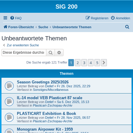
SIG 200
FAQ
Registrieren
Anmelden
S
Foren-Übersicht
Suche
Unbeantwortete Themen
u
Unbeantwortete Themen
c
Zur erweiterten Suche
h
Suche
Erweiterte Suche
e
1
2
3
4
5
Nächste
Die Suche ergab 121 Treffer
Themen
Season Greetings 2025/2026
Letzter Beitrag von
Detlef
«
Fr 26. Dez 2025, 22:29
Verfasst in
Sonstiges/Miscellaneous
IL-14 model VEB Plasticart 87 scale
Letzter Beitrag von
Detlef
«
Sa 6. Dez 2025, 15:13
Verfasst in
Plasticart-Zschopau-Archiv
PLASTICART Exhibition & Book
Letzter Beitrag von
Detlef
«
Fr 28. Nov 2025, 06:57
Verfasst in
Plasticart-Zschopau-Archiv
Monogram Airpower Kit - 1959