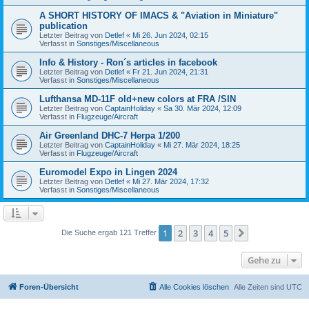
A SHORT HISTORY OF IMACS & "Aviation in Miniature"
publication
Letzter Beitrag von
Detlef
«
Mi 26. Jun 2024, 02:15
Verfasst in
Sonstiges/Miscellaneous
Info & History - Ron´s articles in facebook
Letzter Beitrag von
Detlef
«
Fr 21. Jun 2024, 21:31
Verfasst in
Sonstiges/Miscellaneous
Lufthansa MD-11F old+new colors at FRA /SIN
Letzter Beitrag von
CaptainHoliday
«
Sa 30. Mär 2024, 12:09
Verfasst in
Flugzeuge/Aircraft
Air Greenland DHC-7 Herpa 1/200
Letzter Beitrag von
CaptainHoliday
«
Mi 27. Mär 2024, 18:25
Verfasst in
Flugzeuge/Aircraft
Euromodel Expo in Lingen 2024
Letzter Beitrag von
Detlef
«
Mi 27. Mär 2024, 17:32
Verfasst in
Sonstiges/Miscellaneous
1
2
3
4
5
Nächste
Die Suche ergab 121 Treffer
Gehe zu
Foren-Übersicht
Alle Cookies löschen
Alle Zeiten sind
UTC