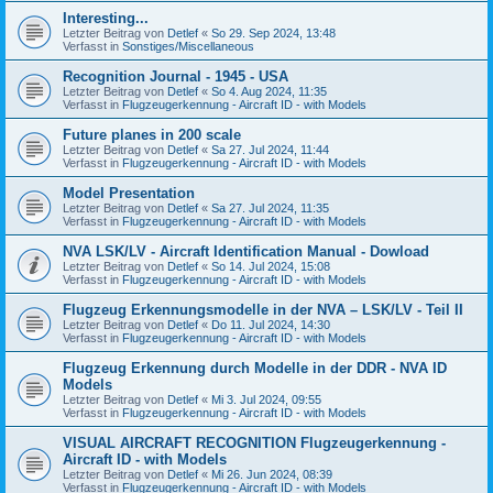
Interesting...
Letzter Beitrag von
Detlef
«
So 29. Sep 2024, 13:48
Verfasst in
Sonstiges/Miscellaneous
Recognition Journal - 1945 - USA
Letzter Beitrag von
Detlef
«
So 4. Aug 2024, 11:35
Verfasst in
Flugzeugerkennung - Aircraft ID - with Models
Future planes in 200 scale
Letzter Beitrag von
Detlef
«
Sa 27. Jul 2024, 11:44
Verfasst in
Flugzeugerkennung - Aircraft ID - with Models
Model Presentation
Letzter Beitrag von
Detlef
«
Sa 27. Jul 2024, 11:35
Verfasst in
Flugzeugerkennung - Aircraft ID - with Models
NVA LSK/LV - Aircraft Identification Manual - Dowload
Letzter Beitrag von
Detlef
«
So 14. Jul 2024, 15:08
Verfasst in
Flugzeugerkennung - Aircraft ID - with Models
Flugzeug Erkennungsmodelle in der NVA – LSK/LV - Teil II
Letzter Beitrag von
Detlef
«
Do 11. Jul 2024, 14:30
Verfasst in
Flugzeugerkennung - Aircraft ID - with Models
Flugzeug Erkennung durch Modelle in der DDR - NVA ID
Models
Letzter Beitrag von
Detlef
«
Mi 3. Jul 2024, 09:55
Verfasst in
Flugzeugerkennung - Aircraft ID - with Models
VISUAL AIRCRAFT RECOGNITION Flugzeugerkennung -
Aircraft ID - with Models
Letzter Beitrag von
Detlef
«
Mi 26. Jun 2024, 08:39
Verfasst in
Flugzeugerkennung - Aircraft ID - with Models