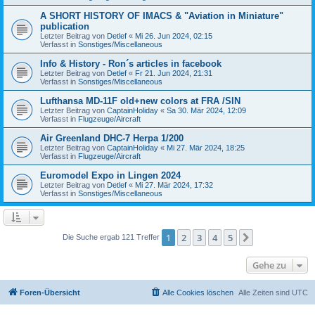
A SHORT HISTORY OF IMACS & "Aviation in Miniature"
publication
Letzter Beitrag von
Detlef
«
Mi 26. Jun 2024, 02:15
Verfasst in
Sonstiges/Miscellaneous
Info & History - Ron´s articles in facebook
Letzter Beitrag von
Detlef
«
Fr 21. Jun 2024, 21:31
Verfasst in
Sonstiges/Miscellaneous
Lufthansa MD-11F old+new colors at FRA /SIN
Letzter Beitrag von
CaptainHoliday
«
Sa 30. Mär 2024, 12:09
Verfasst in
Flugzeuge/Aircraft
Air Greenland DHC-7 Herpa 1/200
Letzter Beitrag von
CaptainHoliday
«
Mi 27. Mär 2024, 18:25
Verfasst in
Flugzeuge/Aircraft
Euromodel Expo in Lingen 2024
Letzter Beitrag von
Detlef
«
Mi 27. Mär 2024, 17:32
Verfasst in
Sonstiges/Miscellaneous
1
2
3
4
5
Nächste
Die Suche ergab 121 Treffer
Gehe zu
Foren-Übersicht
Alle Cookies löschen
Alle Zeiten sind
UTC