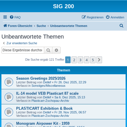
SIG 200
FAQ
Registrieren
Anmelden
S
Foren-Übersicht
Suche
Unbeantwortete Themen
u
Unbeantwortete Themen
c
Zur erweiterten Suche
h
Suche
Erweiterte Suche
e
1
2
3
4
5
Nächste
Die Suche ergab 121 Treffer
Themen
Season Greetings 2025/2026
Letzter Beitrag von
Detlef
«
Fr 26. Dez 2025, 22:29
Verfasst in
Sonstiges/Miscellaneous
IL-14 model VEB Plasticart 87 scale
Letzter Beitrag von
Detlef
«
Sa 6. Dez 2025, 15:13
Verfasst in
Plasticart-Zschopau-Archiv
PLASTICART Exhibition & Book
Letzter Beitrag von
Detlef
«
Fr 28. Nov 2025, 06:57
Verfasst in
Plasticart-Zschopau-Archiv
Monogram Airpower Kit - 1959