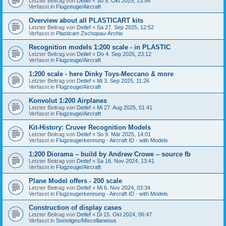
Letzter Beitrag von
Detlef
«
So 5. Okt 2025, 13:54
Verfasst in
Flugzeuge/Aircraft
Overview about all PLASTICART kits
Letzter Beitrag von
Detlef
«
Sa 27. Sep 2025, 12:52
Verfasst in
Plasticart-Zschopau-Archiv
Recognition models 1:200 scale - in PLASTIC
Letzter Beitrag von
Detlef
«
Do 4. Sep 2025, 23:12
Verfasst in
Flugzeuge/Aircraft
1:200 scale - here Dinky Toys-Meccano & more
Letzter Beitrag von
Detlef
«
Mi 3. Sep 2025, 11:26
Verfasst in
Flugzeuge/Aircraft
Konvolut 1:200 Airplanes
Letzter Beitrag von
Detlef
«
Mi 27. Aug 2025, 01:41
Verfasst in
Flugzeuge/Aircraft
Kit-History: Cruver Recognition Models
Letzter Beitrag von
Detlef
«
So 9. Mär 2025, 14:01
Verfasst in
Flugzeugerkennung - Aircraft ID - with Models
1:200 Diorama – build by Andrew Crowe – source fb
Letzter Beitrag von
Detlef
«
Sa 16. Nov 2024, 13:41
Verfasst in
Flugzeuge/Aircraft
Plane Model offers - 200 scale
Letzter Beitrag von
Detlef
«
Mi 6. Nov 2024, 03:34
Verfasst in
Flugzeugerkennung - Aircraft ID - with Models
Construction of display cases
Letzter Beitrag von
Detlef
«
Di 15. Okt 2024, 06:47
Verfasst in
Sonstiges/Miscellaneous