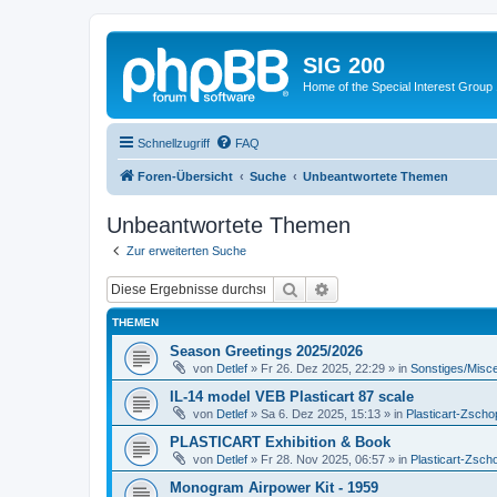
SIG 200
Home of the Special Interest Group
Schnellzugriff
FAQ
Foren-Übersicht
Suche
Unbeantwortete Themen
Unbeantwortete Themen
Zur erweiterten Suche
Suche
Erweiterte Suche
THEMEN
Season Greetings 2025/2026
von
Detlef
»
Fr 26. Dez 2025, 22:29
» in
Sonstiges/Misc
IL-14 model VEB Plasticart 87 scale
von
Detlef
»
Sa 6. Dez 2025, 15:13
» in
Plasticart-Zscho
PLASTICART Exhibition & Book
von
Detlef
»
Fr 28. Nov 2025, 06:57
» in
Plasticart-Zsch
Monogram Airpower Kit - 1959