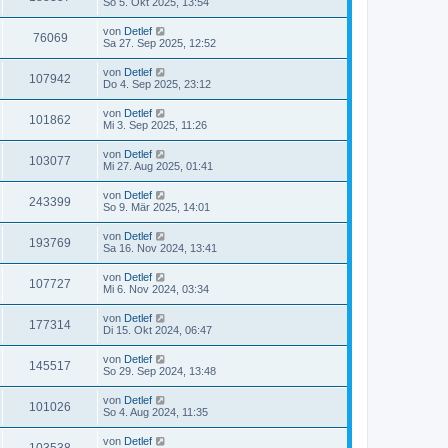
So 5. Okt 2025, 13:54
von
Detlef
76069
Sa 27. Sep 2025, 12:52
von
Detlef
107942
Do 4. Sep 2025, 23:12
von
Detlef
101862
Mi 3. Sep 2025, 11:26
von
Detlef
103077
Mi 27. Aug 2025, 01:41
von
Detlef
243399
So 9. Mär 2025, 14:01
von
Detlef
193769
Sa 16. Nov 2024, 13:41
von
Detlef
107727
Mi 6. Nov 2024, 03:34
von
Detlef
177314
Di 15. Okt 2024, 06:47
von
Detlef
145517
So 29. Sep 2024, 13:48
von
Detlef
101026
So 4. Aug 2024, 11:35
von
Detlef