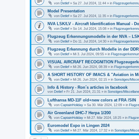
von
Detlef
»
Sa 27. Jul 2024, 11:44
» in
Flugzeugerkennun
Model Presentation
von
Detlef
»
Sa 27. Jul 2024, 11:35
» in
Flugzeugerkennun
NVA LSK/LV - Aircraft Identification Manual - 
von
Detlef
»
So 14. Jul 2024, 15:08
» in
Flugzeugerkennun
Flugzeug Erkennungsmodelle in der NVA – LSK/L
von
Detlef
»
Do 11. Jul 2024, 14:30
» in
Flugzeugerkennun
Flugzeug Erkennung durch Modelle in der DDR
von
Detlef
»
Mi 3. Jul 2024, 09:55
» in
Flugzeugerkennung 
VISUAL AIRCRAFT RECOGNITION Flugzeugerkenn
von
Detlef
»
Mi 26. Jun 2024, 08:39
» in
Flugzeugerkennun
A SHORT HISTORY OF IMACS & "Aviation in Min
von
Detlef
»
Mi 26. Jun 2024, 02:15
» in
Sonstiges/Misce
Info & History - Ron´s articles in facebook
von
Detlef
»
Fr 21. Jun 2024, 21:31
» in
Sonstiges/Miscellan
Lufthansa MD-11F old+new colors at FRA /SIN
von
CaptainHoliday
»
Sa 30. Mär 2024, 12:09
» in
Flugze
Air Greenland DHC-7 Herpa 1/200
von
CaptainHoliday
»
Mi 27. Mär 2024, 18:25
» in
Flugze
Euromodel Expo in Lingen 2024
von
Detlef
»
Mi 27. Mär 2024, 17:32
» in
Sonstiges/Misce