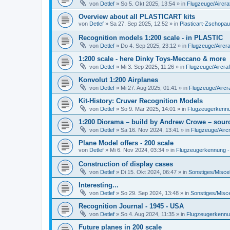
von
Detlef
»
So 5. Okt 2025, 13:54
» in
Flugzeuge/Aircra
Overview about all PLASTICART kits
von
Detlef
»
Sa 27. Sep 2025, 12:52
» in
Plasticart-Zschopau
Recognition models 1:200 scale - in PLASTIC
von
Detlef
»
Do 4. Sep 2025, 23:12
» in
Flugzeuge/Aircra
1:200 scale - here Dinky Toys-Meccano & more
von
Detlef
»
Mi 3. Sep 2025, 11:26
» in
Flugzeuge/Aircraf
Konvolut 1:200 Airplanes
von
Detlef
»
Mi 27. Aug 2025, 01:41
» in
Flugzeuge/Aircra
Kit-History: Cruver Recognition Models
von
Detlef
»
So 9. Mär 2025, 14:01
» in
Flugzeugerkennun
1:200 Diorama – build by Andrew Crowe – sourc
von
Detlef
»
Sa 16. Nov 2024, 13:41
» in
Flugzeuge/Aircr
Plane Model offers - 200 scale
von
Detlef
»
Mi 6. Nov 2024, 03:34
» in
Flugzeugerkennung - A
Construction of display cases
von
Detlef
»
Di 15. Okt 2024, 06:47
» in
Sonstiges/Misce
Interesting...
von
Detlef
»
So 29. Sep 2024, 13:48
» in
Sonstiges/Misc
Recognition Journal - 1945 - USA
von
Detlef
»
So 4. Aug 2024, 11:35
» in
Flugzeugerkennung
Future planes in 200 scale