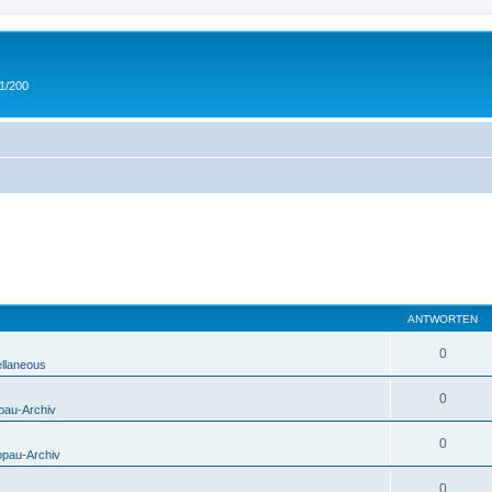
 1/200
ANTWORTEN
0
ellaneous
0
pau-Archiv
0
opau-Archiv
0