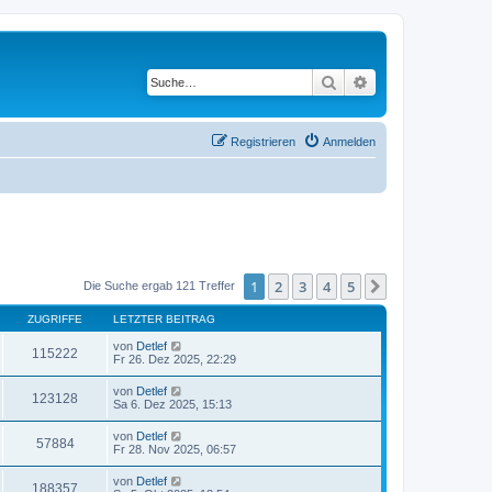
Suche
Erweiterte Suche
Registrieren
Anmelden
1
2
3
4
5
Nächste
Die Suche ergab 121 Treffer
ZUGRIFFE
LETZTER BEITRAG
von
Detlef
115222
Fr 26. Dez 2025, 22:29
von
Detlef
123128
Sa 6. Dez 2025, 15:13
von
Detlef
57884
Fr 28. Nov 2025, 06:57
von
Detlef
188357