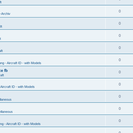
ft
0
-Archiv
0
ft
0
t
0
ft
0
g - Aircraft ID - with Models
e fb
0
aft
0
ircraft ID - with Models
0
llaneous
0
ellaneous
0
 - Aircraft ID - with Models