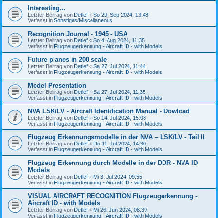
Interesting...
Letzter Beitrag von
Detlef
«
So 29. Sep 2024, 13:48
Verfasst in
Sonstiges/Miscellaneous
Recognition Journal - 1945 - USA
Letzter Beitrag von
Detlef
«
So 4. Aug 2024, 11:35
Verfasst in
Flugzeugerkennung - Aircraft ID - with Models
Future planes in 200 scale
Letzter Beitrag von
Detlef
«
Sa 27. Jul 2024, 11:44
Verfasst in
Flugzeugerkennung - Aircraft ID - with Models
Model Presentation
Letzter Beitrag von
Detlef
«
Sa 27. Jul 2024, 11:35
Verfasst in
Flugzeugerkennung - Aircraft ID - with Models
NVA LSK/LV - Aircraft Identification Manual - Dowload
Letzter Beitrag von
Detlef
«
So 14. Jul 2024, 15:08
Verfasst in
Flugzeugerkennung - Aircraft ID - with Models
Flugzeug Erkennungsmodelle in der NVA – LSK/LV - Teil II
Letzter Beitrag von
Detlef
«
Do 11. Jul 2024, 14:30
Verfasst in
Flugzeugerkennung - Aircraft ID - with Models
Flugzeug Erkennung durch Modelle in der DDR - NVA ID
Models
Letzter Beitrag von
Detlef
«
Mi 3. Jul 2024, 09:55
Verfasst in
Flugzeugerkennung - Aircraft ID - with Models
VISUAL AIRCRAFT RECOGNITION Flugzeugerkennung -
Aircraft ID - with Models
Letzter Beitrag von
Detlef
«
Mi 26. Jun 2024, 08:39
Verfasst in
Flugzeugerkennung - Aircraft ID - with Models