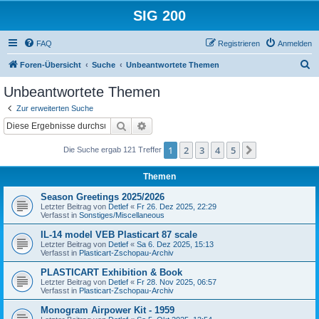
SIG 200
FAQ
Registrieren
Anmelden
S
Foren-Übersicht
Suche
Unbeantwortete Themen
u
Unbeantwortete Themen
c
Zur erweiterten Suche
h
Suche
Erweiterte Suche
e
1
2
3
4
5
Nächste
Die Suche ergab 121 Treffer
Themen
Season Greetings 2025/2026
Letzter Beitrag von
Detlef
«
Fr 26. Dez 2025, 22:29
Verfasst in
Sonstiges/Miscellaneous
IL-14 model VEB Plasticart 87 scale
Letzter Beitrag von
Detlef
«
Sa 6. Dez 2025, 15:13
Verfasst in
Plasticart-Zschopau-Archiv
PLASTICART Exhibition & Book
Letzter Beitrag von
Detlef
«
Fr 28. Nov 2025, 06:57
Verfasst in
Plasticart-Zschopau-Archiv
Monogram Airpower Kit - 1959