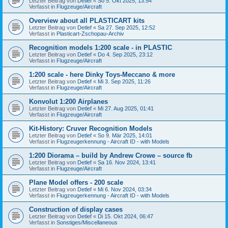
Letzter Beitrag von
Detlef
«
So 5. Okt 2025, 13:54
Verfasst in
Flugzeuge/Aircraft
Overview about all PLASTICART kits
Letzter Beitrag von
Detlef
«
Sa 27. Sep 2025, 12:52
Verfasst in
Plasticart-Zschopau-Archiv
Recognition models 1:200 scale - in PLASTIC
Letzter Beitrag von
Detlef
«
Do 4. Sep 2025, 23:12
Verfasst in
Flugzeuge/Aircraft
1:200 scale - here Dinky Toys-Meccano & more
Letzter Beitrag von
Detlef
«
Mi 3. Sep 2025, 11:26
Verfasst in
Flugzeuge/Aircraft
Konvolut 1:200 Airplanes
Letzter Beitrag von
Detlef
«
Mi 27. Aug 2025, 01:41
Verfasst in
Flugzeuge/Aircraft
Kit-History: Cruver Recognition Models
Letzter Beitrag von
Detlef
«
So 9. Mär 2025, 14:01
Verfasst in
Flugzeugerkennung - Aircraft ID - with Models
1:200 Diorama – build by Andrew Crowe – source fb
Letzter Beitrag von
Detlef
«
Sa 16. Nov 2024, 13:41
Verfasst in
Flugzeuge/Aircraft
Plane Model offers - 200 scale
Letzter Beitrag von
Detlef
«
Mi 6. Nov 2024, 03:34
Verfasst in
Flugzeugerkennung - Aircraft ID - with Models
Construction of display cases
Letzter Beitrag von
Detlef
«
Di 15. Okt 2024, 06:47
Verfasst in
Sonstiges/Miscellaneous