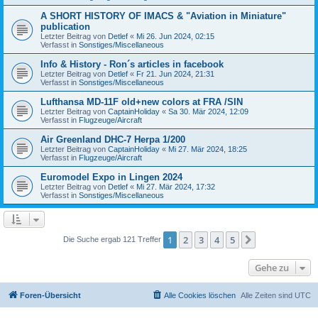
A SHORT HISTORY OF IMACS & "Aviation in Miniature"
publication
Letzter Beitrag von
Detlef
«
Mi 26. Jun 2024, 02:15
Verfasst in
Sonstiges/Miscellaneous
Info & History - Ron´s articles in facebook
Letzter Beitrag von
Detlef
«
Fr 21. Jun 2024, 21:31
Verfasst in
Sonstiges/Miscellaneous
Lufthansa MD-11F old+new colors at FRA /SIN
Letzter Beitrag von
CaptainHoliday
«
Sa 30. Mär 2024, 12:09
Verfasst in
Flugzeuge/Aircraft
Air Greenland DHC-7 Herpa 1/200
Letzter Beitrag von
CaptainHoliday
«
Mi 27. Mär 2024, 18:25
Verfasst in
Flugzeuge/Aircraft
Euromodel Expo in Lingen 2024
Letzter Beitrag von
Detlef
«
Mi 27. Mär 2024, 17:32
Verfasst in
Sonstiges/Miscellaneous
1
2
3
4
5
Nächste
Die Suche ergab 121 Treffer
Gehe zu
Foren-Übersicht
Alle Cookies löschen
Alle Zeiten sind
UTC