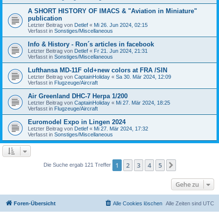
A SHORT HISTORY OF IMACS & "Aviation in Miniature"
publication
Letzter Beitrag von
Detlef
«
Mi 26. Jun 2024, 02:15
Verfasst in
Sonstiges/Miscellaneous
Info & History - Ron´s articles in facebook
Letzter Beitrag von
Detlef
«
Fr 21. Jun 2024, 21:31
Verfasst in
Sonstiges/Miscellaneous
Lufthansa MD-11F old+new colors at FRA /SIN
Letzter Beitrag von
CaptainHoliday
«
Sa 30. Mär 2024, 12:09
Verfasst in
Flugzeuge/Aircraft
Air Greenland DHC-7 Herpa 1/200
Letzter Beitrag von
CaptainHoliday
«
Mi 27. Mär 2024, 18:25
Verfasst in
Flugzeuge/Aircraft
Euromodel Expo in Lingen 2024
Letzter Beitrag von
Detlef
«
Mi 27. Mär 2024, 17:32
Verfasst in
Sonstiges/Miscellaneous
1
2
3
4
5
Nächste
Die Suche ergab 121 Treffer
Gehe zu
Foren-Übersicht
Alle Cookies löschen
Alle Zeiten sind
UTC