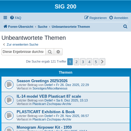
SIG 200
FAQ
Registrieren
Anmelden
S
Foren-Übersicht
Suche
Unbeantwortete Themen
u
Unbeantwortete Themen
c
Zur erweiterten Suche
h
Suche
Erweiterte Suche
e
1
2
3
4
5
Nächste
Die Suche ergab 121 Treffer
Themen
Season Greetings 2025/2026
Letzter Beitrag von
Detlef
«
Fr 26. Dez 2025, 22:29
Verfasst in
Sonstiges/Miscellaneous
IL-14 model VEB Plasticart 87 scale
Letzter Beitrag von
Detlef
«
Sa 6. Dez 2025, 15:13
Verfasst in
Plasticart-Zschopau-Archiv
PLASTICART Exhibition & Book
Letzter Beitrag von
Detlef
«
Fr 28. Nov 2025, 06:57
Verfasst in
Plasticart-Zschopau-Archiv
Monogram Airpower Kit - 1959