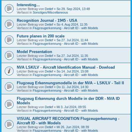
Interesting...
Letzter Beitrag von
Detlef
«
So 29. Sep 2024, 13:48
Verfasst in
Sonstiges/Miscellaneous
Recognition Journal - 1945 - USA
Letzter Beitrag von
Detlef
«
So 4. Aug 2024, 11:35
Verfasst in
Flugzeugerkennung - Aircraft ID - with Models
Future planes in 200 scale
Letzter Beitrag von
Detlef
«
Sa 27. Jul 2024, 11:44
Verfasst in
Flugzeugerkennung - Aircraft ID - with Models
Model Presentation
Letzter Beitrag von
Detlef
«
Sa 27. Jul 2024, 11:35
Verfasst in
Flugzeugerkennung - Aircraft ID - with Models
NVA LSK/LV - Aircraft Identification Manual - Dowload
Letzter Beitrag von
Detlef
«
So 14. Jul 2024, 15:08
Verfasst in
Flugzeugerkennung - Aircraft ID - with Models
Flugzeug Erkennungsmodelle in der NVA – LSK/LV - Teil II
Letzter Beitrag von
Detlef
«
Do 11. Jul 2024, 14:30
Verfasst in
Flugzeugerkennung - Aircraft ID - with Models
Flugzeug Erkennung durch Modelle in der DDR - NVA ID
Models
Letzter Beitrag von
Detlef
«
Mi 3. Jul 2024, 09:55
Verfasst in
Flugzeugerkennung - Aircraft ID - with Models
VISUAL AIRCRAFT RECOGNITION Flugzeugerkennung -
Aircraft ID - with Models
Letzter Beitrag von
Detlef
«
Mi 26. Jun 2024, 08:39
Verfasst in
Flugzeugerkennung - Aircraft ID - with Models