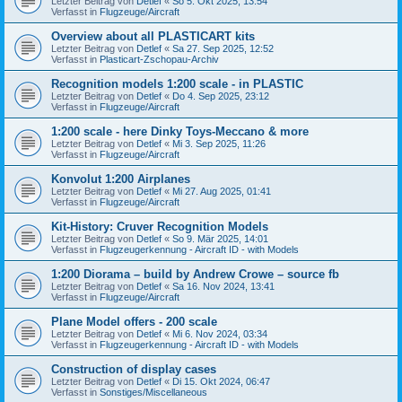
Letzter Beitrag von
Detlef
«
So 5. Okt 2025, 13:54
Verfasst in
Flugzeuge/Aircraft
Overview about all PLASTICART kits
Letzter Beitrag von
Detlef
«
Sa 27. Sep 2025, 12:52
Verfasst in
Plasticart-Zschopau-Archiv
Recognition models 1:200 scale - in PLASTIC
Letzter Beitrag von
Detlef
«
Do 4. Sep 2025, 23:12
Verfasst in
Flugzeuge/Aircraft
1:200 scale - here Dinky Toys-Meccano & more
Letzter Beitrag von
Detlef
«
Mi 3. Sep 2025, 11:26
Verfasst in
Flugzeuge/Aircraft
Konvolut 1:200 Airplanes
Letzter Beitrag von
Detlef
«
Mi 27. Aug 2025, 01:41
Verfasst in
Flugzeuge/Aircraft
Kit-History: Cruver Recognition Models
Letzter Beitrag von
Detlef
«
So 9. Mär 2025, 14:01
Verfasst in
Flugzeugerkennung - Aircraft ID - with Models
1:200 Diorama – build by Andrew Crowe – source fb
Letzter Beitrag von
Detlef
«
Sa 16. Nov 2024, 13:41
Verfasst in
Flugzeuge/Aircraft
Plane Model offers - 200 scale
Letzter Beitrag von
Detlef
«
Mi 6. Nov 2024, 03:34
Verfasst in
Flugzeugerkennung - Aircraft ID - with Models
Construction of display cases
Letzter Beitrag von
Detlef
«
Di 15. Okt 2024, 06:47
Verfasst in
Sonstiges/Miscellaneous