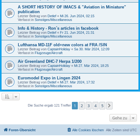
A SHORT HISTORY OF IMACS & "Aviation in Miniature"
publication
Letzter Beitrag von
Detlef
«
Mi 26. Jun 2024, 02:15
Verfasst in
Sonstiges/Miscellaneous
Info & History - Ron´s articles in facebook
Letzter Beitrag von
Detlef
«
Fr 21. Jun 2024, 21:31
Verfasst in
Sonstiges/Miscellaneous
Lufthansa MD-11F old+new colors at FRA /SIN
Letzter Beitrag von
CaptainHoliday
«
Sa 30. Mär 2024, 12:09
Verfasst in
Flugzeuge/Aircraft
Air Greenland DHC-7 Herpa 1/200
Letzter Beitrag von
CaptainHoliday
«
Mi 27. Mär 2024, 18:25
Verfasst in
Flugzeuge/Aircraft
Euromodel Expo in Lingen 2024
Letzter Beitrag von
Detlef
«
Mi 27. Mär 2024, 17:32
Verfasst in
Sonstiges/Miscellaneous
1
2
3
4
5
Nächste
Die Suche ergab 121 Treffer
Gehe zu
Foren-Übersicht
Alle Cookies löschen
Alle Zeiten sind
UTC