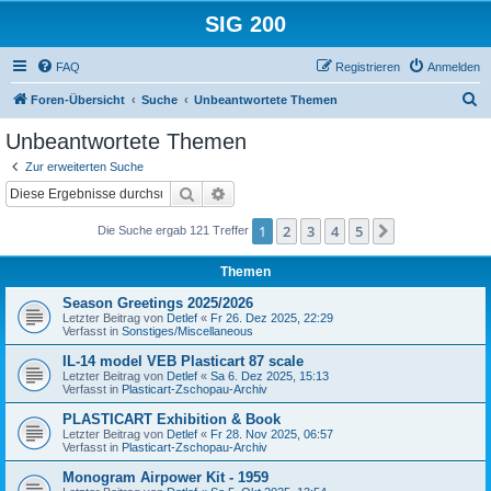
SIG 200
FAQ
Registrieren
Anmelden
S
Foren-Übersicht
Suche
Unbeantwortete Themen
u
Unbeantwortete Themen
c
Zur erweiterten Suche
h
Suche
Erweiterte Suche
e
1
2
3
4
5
Nächste
Die Suche ergab 121 Treffer
Themen
Season Greetings 2025/2026
Letzter Beitrag von
Detlef
«
Fr 26. Dez 2025, 22:29
Verfasst in
Sonstiges/Miscellaneous
IL-14 model VEB Plasticart 87 scale
Letzter Beitrag von
Detlef
«
Sa 6. Dez 2025, 15:13
Verfasst in
Plasticart-Zschopau-Archiv
PLASTICART Exhibition & Book
Letzter Beitrag von
Detlef
«
Fr 28. Nov 2025, 06:57
Verfasst in
Plasticart-Zschopau-Archiv
Monogram Airpower Kit - 1959