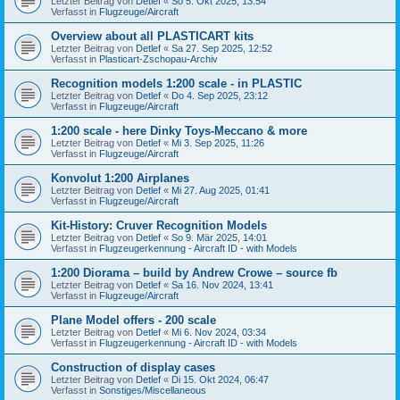
Letzter Beitrag von
Detlef
«
So 5. Okt 2025, 13:54
Verfasst in
Flugzeuge/Aircraft
Overview about all PLASTICART kits
Letzter Beitrag von
Detlef
«
Sa 27. Sep 2025, 12:52
Verfasst in
Plasticart-Zschopau-Archiv
Recognition models 1:200 scale - in PLASTIC
Letzter Beitrag von
Detlef
«
Do 4. Sep 2025, 23:12
Verfasst in
Flugzeuge/Aircraft
1:200 scale - here Dinky Toys-Meccano & more
Letzter Beitrag von
Detlef
«
Mi 3. Sep 2025, 11:26
Verfasst in
Flugzeuge/Aircraft
Konvolut 1:200 Airplanes
Letzter Beitrag von
Detlef
«
Mi 27. Aug 2025, 01:41
Verfasst in
Flugzeuge/Aircraft
Kit-History: Cruver Recognition Models
Letzter Beitrag von
Detlef
«
So 9. Mär 2025, 14:01
Verfasst in
Flugzeugerkennung - Aircraft ID - with Models
1:200 Diorama – build by Andrew Crowe – source fb
Letzter Beitrag von
Detlef
«
Sa 16. Nov 2024, 13:41
Verfasst in
Flugzeuge/Aircraft
Plane Model offers - 200 scale
Letzter Beitrag von
Detlef
«
Mi 6. Nov 2024, 03:34
Verfasst in
Flugzeugerkennung - Aircraft ID - with Models
Construction of display cases
Letzter Beitrag von
Detlef
«
Di 15. Okt 2024, 06:47
Verfasst in
Sonstiges/Miscellaneous