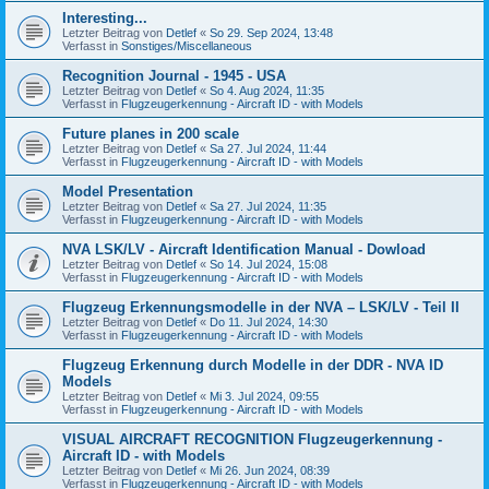
Interesting...
Letzter Beitrag von
Detlef
«
So 29. Sep 2024, 13:48
Verfasst in
Sonstiges/Miscellaneous
Recognition Journal - 1945 - USA
Letzter Beitrag von
Detlef
«
So 4. Aug 2024, 11:35
Verfasst in
Flugzeugerkennung - Aircraft ID - with Models
Future planes in 200 scale
Letzter Beitrag von
Detlef
«
Sa 27. Jul 2024, 11:44
Verfasst in
Flugzeugerkennung - Aircraft ID - with Models
Model Presentation
Letzter Beitrag von
Detlef
«
Sa 27. Jul 2024, 11:35
Verfasst in
Flugzeugerkennung - Aircraft ID - with Models
NVA LSK/LV - Aircraft Identification Manual - Dowload
Letzter Beitrag von
Detlef
«
So 14. Jul 2024, 15:08
Verfasst in
Flugzeugerkennung - Aircraft ID - with Models
Flugzeug Erkennungsmodelle in der NVA – LSK/LV - Teil II
Letzter Beitrag von
Detlef
«
Do 11. Jul 2024, 14:30
Verfasst in
Flugzeugerkennung - Aircraft ID - with Models
Flugzeug Erkennung durch Modelle in der DDR - NVA ID
Models
Letzter Beitrag von
Detlef
«
Mi 3. Jul 2024, 09:55
Verfasst in
Flugzeugerkennung - Aircraft ID - with Models
VISUAL AIRCRAFT RECOGNITION Flugzeugerkennung -
Aircraft ID - with Models
Letzter Beitrag von
Detlef
«
Mi 26. Jun 2024, 08:39
Verfasst in
Flugzeugerkennung - Aircraft ID - with Models