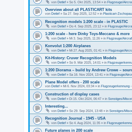
von
Detlef
»
So 5. Okt 2025, 13:54
» in
Flugzeuge/Aircra
Overview about all PLASTICART kits
von
Detlef
»
Sa 27. Sep 2025, 12:52
» in
Plasticart-Zschopau
Recognition models 1:200 scale - in PLASTIC
von
Detlef
»
Do 4. Sep 2025, 23:12
» in
Flugzeuge/Aircra
1:200 scale - here Dinky Toys-Meccano & more
von
Detlef
»
Mi 3. Sep 2025, 11:26
» in
Flugzeuge/Aircraf
Konvolut 1:200 Airplanes
von
Detlef
»
Mi 27. Aug 2025, 01:41
» in
Flugzeuge/Aircra
Kit-History: Cruver Recognition Models
von
Detlef
»
So 9. Mär 2025, 14:01
» in
Flugzeugerkennun
1:200 Diorama – build by Andrew Crowe – sourc
von
Detlef
»
Sa 16. Nov 2024, 13:41
» in
Flugzeuge/Aircr
Plane Model offers - 200 scale
von
Detlef
»
Mi 6. Nov 2024, 03:34
» in
Flugzeugerkennung - A
Construction of display cases
von
Detlef
»
Di 15. Okt 2024, 06:47
» in
Sonstiges/Misce
Interesting...
von
Detlef
»
So 29. Sep 2024, 13:48
» in
Sonstiges/Misc
Recognition Journal - 1945 - USA
von
Detlef
»
So 4. Aug 2024, 11:35
» in
Flugzeugerkennung
Future planes in 200 scale