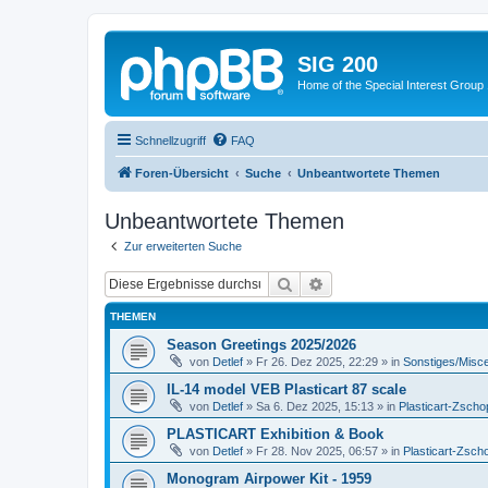
SIG 200
Home of the Special Interest Group
Schnellzugriff
FAQ
Foren-Übersicht
Suche
Unbeantwortete Themen
Unbeantwortete Themen
Zur erweiterten Suche
Suche
Erweiterte Suche
THEMEN
Season Greetings 2025/2026
von
Detlef
»
Fr 26. Dez 2025, 22:29
» in
Sonstiges/Misc
IL-14 model VEB Plasticart 87 scale
von
Detlef
»
Sa 6. Dez 2025, 15:13
» in
Plasticart-Zscho
PLASTICART Exhibition & Book
von
Detlef
»
Fr 28. Nov 2025, 06:57
» in
Plasticart-Zsch
Monogram Airpower Kit - 1959