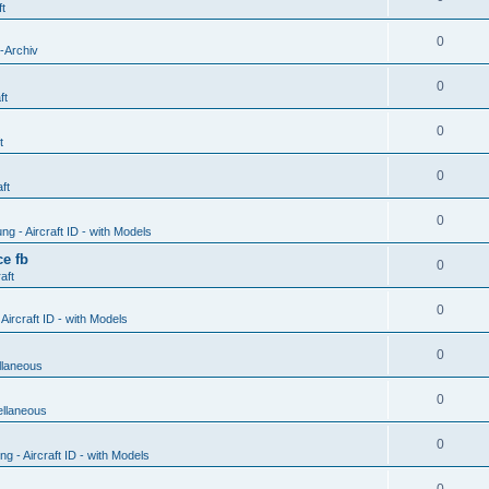
ft
0
-Archiv
0
ft
0
t
0
ft
0
g - Aircraft ID - with Models
e fb
0
aft
0
ircraft ID - with Models
0
llaneous
0
ellaneous
0
 - Aircraft ID - with Models