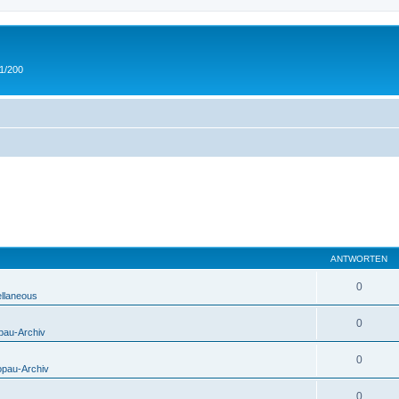
 1/200
ANTWORTEN
0
ellaneous
0
pau-Archiv
0
opau-Archiv
0