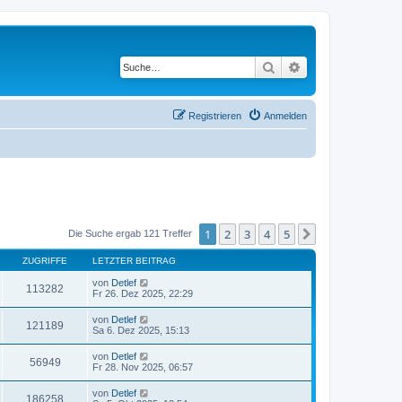
Suche
Erweiterte Suche
Registrieren
Anmelden
1
2
3
4
5
Nächste
Die Suche ergab 121 Treffer
ZUGRIFFE
LETZTER BEITRAG
von
Detlef
113282
Fr 26. Dez 2025, 22:29
von
Detlef
121189
Sa 6. Dez 2025, 15:13
von
Detlef
56949
Fr 28. Nov 2025, 06:57
von
Detlef
186258