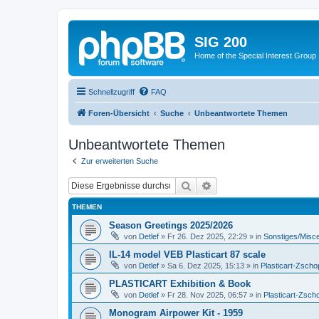
SIG 200
Home of the Special Interest Group
Schnellzugriff
FAQ
Foren-Übersicht
Suche
Unbeantwortete Themen
Unbeantwortete Themen
Zur erweiterten Suche
Suche
Erweiterte Suche
THEMEN
Season Greetings 2025/2026
von
Detlef
»
Fr 26. Dez 2025, 22:29
» in
Sonstiges/Misc
IL-14 model VEB Plasticart 87 scale
von
Detlef
»
Sa 6. Dez 2025, 15:13
» in
Plasticart-Zscho
PLASTICART Exhibition & Book
von
Detlef
»
Fr 28. Nov 2025, 06:57
» in
Plasticart-Zsch
Monogram Airpower Kit - 1959