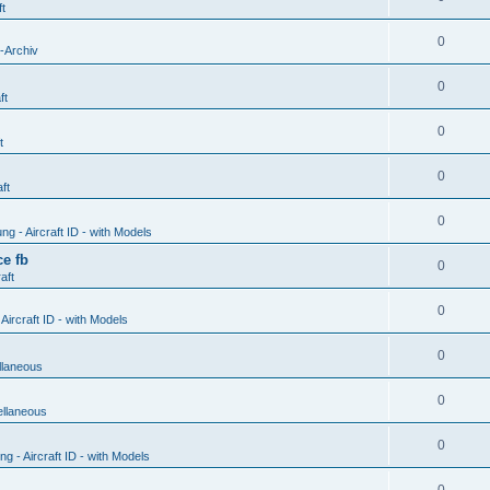
ft
0
-Archiv
0
ft
0
t
0
ft
0
g - Aircraft ID - with Models
e fb
0
aft
0
ircraft ID - with Models
0
llaneous
0
ellaneous
0
 - Aircraft ID - with Models