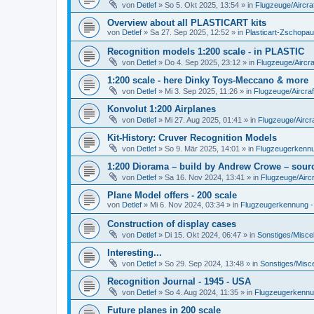
von
Detlef
»
So 5. Okt 2025, 13:54
» in
Flugzeuge/Aircra
Overview about all PLASTICART kits
von
Detlef
»
Sa 27. Sep 2025, 12:52
» in
Plasticart-Zschopau
Recognition models 1:200 scale - in PLASTIC
von
Detlef
»
Do 4. Sep 2025, 23:12
» in
Flugzeuge/Aircra
1:200 scale - here Dinky Toys-Meccano & more
von
Detlef
»
Mi 3. Sep 2025, 11:26
» in
Flugzeuge/Aircraf
Konvolut 1:200 Airplanes
von
Detlef
»
Mi 27. Aug 2025, 01:41
» in
Flugzeuge/Aircra
Kit-History: Cruver Recognition Models
von
Detlef
»
So 9. Mär 2025, 14:01
» in
Flugzeugerkennun
1:200 Diorama – build by Andrew Crowe – sourc
von
Detlef
»
Sa 16. Nov 2024, 13:41
» in
Flugzeuge/Aircr
Plane Model offers - 200 scale
von
Detlef
»
Mi 6. Nov 2024, 03:34
» in
Flugzeugerkennung - A
Construction of display cases
von
Detlef
»
Di 15. Okt 2024, 06:47
» in
Sonstiges/Misce
Interesting...
von
Detlef
»
So 29. Sep 2024, 13:48
» in
Sonstiges/Misc
Recognition Journal - 1945 - USA
von
Detlef
»
So 4. Aug 2024, 11:35
» in
Flugzeugerkennung
Future planes in 200 scale