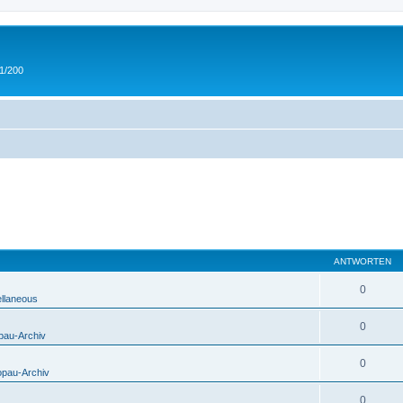
 1/200
ANTWORTEN
0
ellaneous
0
pau-Archiv
0
opau-Archiv
0