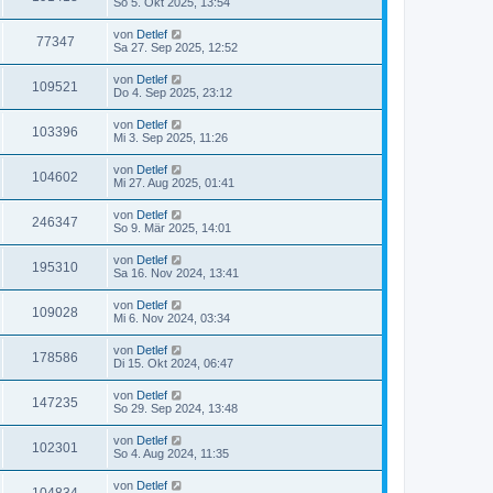
So 5. Okt 2025, 13:54
von
Detlef
77347
Sa 27. Sep 2025, 12:52
von
Detlef
109521
Do 4. Sep 2025, 23:12
von
Detlef
103396
Mi 3. Sep 2025, 11:26
von
Detlef
104602
Mi 27. Aug 2025, 01:41
von
Detlef
246347
So 9. Mär 2025, 14:01
von
Detlef
195310
Sa 16. Nov 2024, 13:41
von
Detlef
109028
Mi 6. Nov 2024, 03:34
von
Detlef
178586
Di 15. Okt 2024, 06:47
von
Detlef
147235
So 29. Sep 2024, 13:48
von
Detlef
102301
So 4. Aug 2024, 11:35
von
Detlef