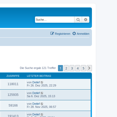
Suche
Erweiterte Suche
Registrieren
Anmelden
1
2
3
4
5
Nächste
Die Suche ergab 121 Treffer
ZUGRIFFE
LETZTER BEITRAG
von
Detlef
118011
Fr 26. Dez 2025, 22:29
von
Detlef
125935
Sa 6. Dez 2025, 15:13
von
Detlef
59166
Fr 28. Nov 2025, 06:57
von
Detlef
191413