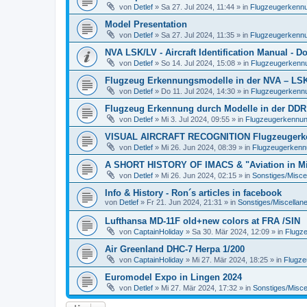
von
Detlef
»
Sa 27. Jul 2024, 11:44
» in
Flugzeugerkennun
Model Presentation
von
Detlef
»
Sa 27. Jul 2024, 11:35
» in
Flugzeugerkennun
NVA LSK/LV - Aircraft Identification Manual - 
von
Detlef
»
So 14. Jul 2024, 15:08
» in
Flugzeugerkennun
Flugzeug Erkennungsmodelle in der NVA – LSK/L
von
Detlef
»
Do 11. Jul 2024, 14:30
» in
Flugzeugerkennun
Flugzeug Erkennung durch Modelle in der DDR
von
Detlef
»
Mi 3. Jul 2024, 09:55
» in
Flugzeugerkennung 
VISUAL AIRCRAFT RECOGNITION Flugzeugerkenn
von
Detlef
»
Mi 26. Jun 2024, 08:39
» in
Flugzeugerkennun
A SHORT HISTORY OF IMACS & "Aviation in Min
von
Detlef
»
Mi 26. Jun 2024, 02:15
» in
Sonstiges/Misce
Info & History - Ron´s articles in facebook
von
Detlef
»
Fr 21. Jun 2024, 21:31
» in
Sonstiges/Miscellan
Lufthansa MD-11F old+new colors at FRA /SIN
von
CaptainHoliday
»
Sa 30. Mär 2024, 12:09
» in
Flugze
Air Greenland DHC-7 Herpa 1/200
von
CaptainHoliday
»
Mi 27. Mär 2024, 18:25
» in
Flugze
Euromodel Expo in Lingen 2024
von
Detlef
»
Mi 27. Mär 2024, 17:32
» in
Sonstiges/Misce