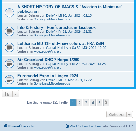
A SHORT HISTORY OF IMACS & "Aviation in Miniature"
publication
Letzter Beitrag von
Detlef
«
Mi 26. Jun 2024, 02:15
Verfasst in
Sonstiges/Miscellaneous
Info & History - Ron´s articles in facebook
Letzter Beitrag von
Detlef
«
Fr 21. Jun 2024, 21:31
Verfasst in
Sonstiges/Miscellaneous
Lufthansa MD-11F old+new colors at FRA /SIN
Letzter Beitrag von
CaptainHoliday
«
Sa 30. Mär 2024, 12:09
Verfasst in
Flugzeuge/Aircraft
Air Greenland DHC-7 Herpa 1/200
Letzter Beitrag von
CaptainHoliday
«
Mi 27. Mär 2024, 18:25
Verfasst in
Flugzeuge/Aircraft
Euromodel Expo in Lingen 2024
Letzter Beitrag von
Detlef
«
Mi 27. Mär 2024, 17:32
Verfasst in
Sonstiges/Miscellaneous
1
2
3
4
5
Nächste
Die Suche ergab 121 Treffer
Gehe zu
Foren-Übersicht
Alle Cookies löschen
Alle Zeiten sind
UTC