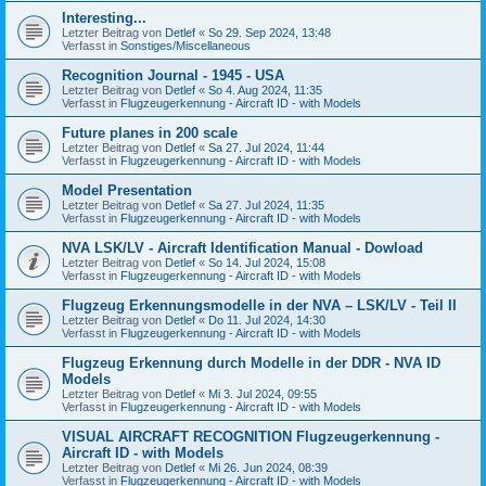
Interesting...
Letzter Beitrag von
Detlef
«
So 29. Sep 2024, 13:48
Verfasst in
Sonstiges/Miscellaneous
Recognition Journal - 1945 - USA
Letzter Beitrag von
Detlef
«
So 4. Aug 2024, 11:35
Verfasst in
Flugzeugerkennung - Aircraft ID - with Models
Future planes in 200 scale
Letzter Beitrag von
Detlef
«
Sa 27. Jul 2024, 11:44
Verfasst in
Flugzeugerkennung - Aircraft ID - with Models
Model Presentation
Letzter Beitrag von
Detlef
«
Sa 27. Jul 2024, 11:35
Verfasst in
Flugzeugerkennung - Aircraft ID - with Models
NVA LSK/LV - Aircraft Identification Manual - Dowload
Letzter Beitrag von
Detlef
«
So 14. Jul 2024, 15:08
Verfasst in
Flugzeugerkennung - Aircraft ID - with Models
Flugzeug Erkennungsmodelle in der NVA – LSK/LV - Teil II
Letzter Beitrag von
Detlef
«
Do 11. Jul 2024, 14:30
Verfasst in
Flugzeugerkennung - Aircraft ID - with Models
Flugzeug Erkennung durch Modelle in der DDR - NVA ID
Models
Letzter Beitrag von
Detlef
«
Mi 3. Jul 2024, 09:55
Verfasst in
Flugzeugerkennung - Aircraft ID - with Models
VISUAL AIRCRAFT RECOGNITION Flugzeugerkennung -
Aircraft ID - with Models
Letzter Beitrag von
Detlef
«
Mi 26. Jun 2024, 08:39
Verfasst in
Flugzeugerkennung - Aircraft ID - with Models