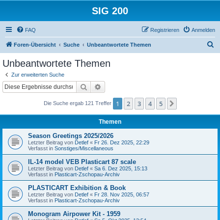
SIG 200
FAQ
Registrieren
Anmelden
S
Foren-Übersicht
Suche
Unbeantwortete Themen
u
Unbeantwortete Themen
c
Zur erweiterten Suche
h
Suche
Erweiterte Suche
e
1
2
3
4
5
Nächste
Die Suche ergab 121 Treffer
Themen
Season Greetings 2025/2026
Letzter Beitrag von
Detlef
«
Fr 26. Dez 2025, 22:29
Verfasst in
Sonstiges/Miscellaneous
IL-14 model VEB Plasticart 87 scale
Letzter Beitrag von
Detlef
«
Sa 6. Dez 2025, 15:13
Verfasst in
Plasticart-Zschopau-Archiv
PLASTICART Exhibition & Book
Letzter Beitrag von
Detlef
«
Fr 28. Nov 2025, 06:57
Verfasst in
Plasticart-Zschopau-Archiv
Monogram Airpower Kit - 1959