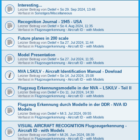
Interesting...
Letzter Beitrag von
Detlef
«
So 29. Sep 2024, 13:48
Verfasst in
Sonstiges/Miscellaneous
Recognition Journal - 1945 - USA
Letzter Beitrag von
Detlef
«
So 4. Aug 2024, 11:35
Verfasst in
Flugzeugerkennung - Aircraft ID - with Models
Future planes in 200 scale
Letzter Beitrag von
Detlef
«
Sa 27. Jul 2024, 11:44
Verfasst in
Flugzeugerkennung - Aircraft ID - with Models
Model Presentation
Letzter Beitrag von
Detlef
«
Sa 27. Jul 2024, 11:35
Verfasst in
Flugzeugerkennung - Aircraft ID - with Models
NVA LSK/LV - Aircraft Identification Manual - Dowload
Letzter Beitrag von
Detlef
«
So 14. Jul 2024, 15:08
Verfasst in
Flugzeugerkennung - Aircraft ID - with Models
Flugzeug Erkennungsmodelle in der NVA – LSK/LV - Teil II
Letzter Beitrag von
Detlef
«
Do 11. Jul 2024, 14:30
Verfasst in
Flugzeugerkennung - Aircraft ID - with Models
Flugzeug Erkennung durch Modelle in der DDR - NVA ID
Models
Letzter Beitrag von
Detlef
«
Mi 3. Jul 2024, 09:55
Verfasst in
Flugzeugerkennung - Aircraft ID - with Models
VISUAL AIRCRAFT RECOGNITION Flugzeugerkennung -
Aircraft ID - with Models
Letzter Beitrag von
Detlef
«
Mi 26. Jun 2024, 08:39
Verfasst in
Flugzeugerkennung - Aircraft ID - with Models