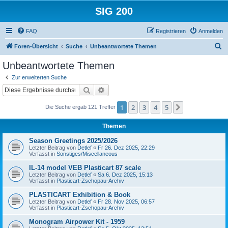
SIG 200
FAQ
Registrieren
Anmelden
S
Foren-Übersicht
Suche
Unbeantwortete Themen
u
Unbeantwortete Themen
c
Zur erweiterten Suche
h
Suche
Erweiterte Suche
e
1
2
3
4
5
Nächste
Die Suche ergab 121 Treffer
Themen
Season Greetings 2025/2026
Letzter Beitrag von
Detlef
«
Fr 26. Dez 2025, 22:29
Verfasst in
Sonstiges/Miscellaneous
IL-14 model VEB Plasticart 87 scale
Letzter Beitrag von
Detlef
«
Sa 6. Dez 2025, 15:13
Verfasst in
Plasticart-Zschopau-Archiv
PLASTICART Exhibition & Book
Letzter Beitrag von
Detlef
«
Fr 28. Nov 2025, 06:57
Verfasst in
Plasticart-Zschopau-Archiv
Monogram Airpower Kit - 1959