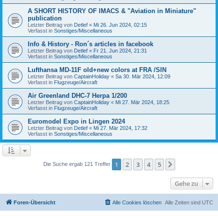
A SHORT HISTORY OF IMACS & "Aviation in Miniature"
publication
Letzter Beitrag von
Detlef
«
Mi 26. Jun 2024, 02:15
Verfasst in
Sonstiges/Miscellaneous
Info & History - Ron´s articles in facebook
Letzter Beitrag von
Detlef
«
Fr 21. Jun 2024, 21:31
Verfasst in
Sonstiges/Miscellaneous
Lufthansa MD-11F old+new colors at FRA /SIN
Letzter Beitrag von
CaptainHoliday
«
Sa 30. Mär 2024, 12:09
Verfasst in
Flugzeuge/Aircraft
Air Greenland DHC-7 Herpa 1/200
Letzter Beitrag von
CaptainHoliday
«
Mi 27. Mär 2024, 18:25
Verfasst in
Flugzeuge/Aircraft
Euromodel Expo in Lingen 2024
Letzter Beitrag von
Detlef
«
Mi 27. Mär 2024, 17:32
Verfasst in
Sonstiges/Miscellaneous
1
2
3
4
5
Nächste
Die Suche ergab 121 Treffer
Gehe zu
Foren-Übersicht
Alle Cookies löschen
Alle Zeiten sind
UTC