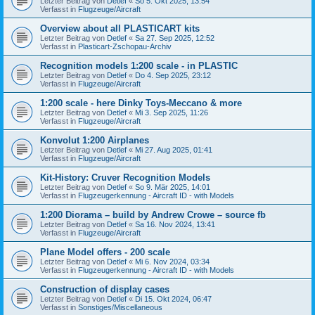
Letzter Beitrag von
Detlef
«
So 5. Okt 2025, 13:54
Verfasst in
Flugzeuge/Aircraft
Overview about all PLASTICART kits
Letzter Beitrag von
Detlef
«
Sa 27. Sep 2025, 12:52
Verfasst in
Plasticart-Zschopau-Archiv
Recognition models 1:200 scale - in PLASTIC
Letzter Beitrag von
Detlef
«
Do 4. Sep 2025, 23:12
Verfasst in
Flugzeuge/Aircraft
1:200 scale - here Dinky Toys-Meccano & more
Letzter Beitrag von
Detlef
«
Mi 3. Sep 2025, 11:26
Verfasst in
Flugzeuge/Aircraft
Konvolut 1:200 Airplanes
Letzter Beitrag von
Detlef
«
Mi 27. Aug 2025, 01:41
Verfasst in
Flugzeuge/Aircraft
Kit-History: Cruver Recognition Models
Letzter Beitrag von
Detlef
«
So 9. Mär 2025, 14:01
Verfasst in
Flugzeugerkennung - Aircraft ID - with Models
1:200 Diorama – build by Andrew Crowe – source fb
Letzter Beitrag von
Detlef
«
Sa 16. Nov 2024, 13:41
Verfasst in
Flugzeuge/Aircraft
Plane Model offers - 200 scale
Letzter Beitrag von
Detlef
«
Mi 6. Nov 2024, 03:34
Verfasst in
Flugzeugerkennung - Aircraft ID - with Models
Construction of display cases
Letzter Beitrag von
Detlef
«
Di 15. Okt 2024, 06:47
Verfasst in
Sonstiges/Miscellaneous