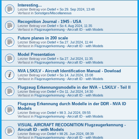
Interesting...
Letzter Beitrag von
Detlef
«
So 29. Sep 2024, 13:48
Verfasst in
Sonstiges/Miscellaneous
Recognition Journal - 1945 - USA
Letzter Beitrag von
Detlef
«
So 4. Aug 2024, 11:35
Verfasst in
Flugzeugerkennung - Aircraft ID - with Models
Future planes in 200 scale
Letzter Beitrag von
Detlef
«
Sa 27. Jul 2024, 11:44
Verfasst in
Flugzeugerkennung - Aircraft ID - with Models
Model Presentation
Letzter Beitrag von
Detlef
«
Sa 27. Jul 2024, 11:35
Verfasst in
Flugzeugerkennung - Aircraft ID - with Models
NVA LSK/LV - Aircraft Identification Manual - Dowload
Letzter Beitrag von
Detlef
«
So 14. Jul 2024, 15:08
Verfasst in
Flugzeugerkennung - Aircraft ID - with Models
Flugzeug Erkennungsmodelle in der NVA – LSK/LV - Teil II
Letzter Beitrag von
Detlef
«
Do 11. Jul 2024, 14:30
Verfasst in
Flugzeugerkennung - Aircraft ID - with Models
Flugzeug Erkennung durch Modelle in der DDR - NVA ID
Models
Letzter Beitrag von
Detlef
«
Mi 3. Jul 2024, 09:55
Verfasst in
Flugzeugerkennung - Aircraft ID - with Models
VISUAL AIRCRAFT RECOGNITION Flugzeugerkennung -
Aircraft ID - with Models
Letzter Beitrag von
Detlef
«
Mi 26. Jun 2024, 08:39
Verfasst in
Flugzeugerkennung - Aircraft ID - with Models