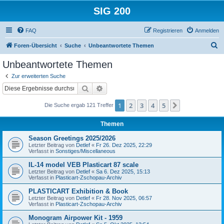
SIG 200
FAQ
Registrieren
Anmelden
S
Foren-Übersicht
Suche
Unbeantwortete Themen
u
Unbeantwortete Themen
c
Zur erweiterten Suche
h
Suche
Erweiterte Suche
e
1
2
3
4
5
Nächste
Die Suche ergab 121 Treffer
Themen
Season Greetings 2025/2026
Letzter Beitrag von
Detlef
«
Fr 26. Dez 2025, 22:29
Verfasst in
Sonstiges/Miscellaneous
IL-14 model VEB Plasticart 87 scale
Letzter Beitrag von
Detlef
«
Sa 6. Dez 2025, 15:13
Verfasst in
Plasticart-Zschopau-Archiv
PLASTICART Exhibition & Book
Letzter Beitrag von
Detlef
«
Fr 28. Nov 2025, 06:57
Verfasst in
Plasticart-Zschopau-Archiv
Monogram Airpower Kit - 1959