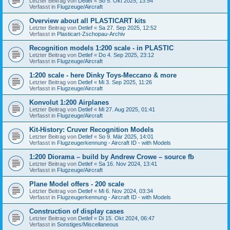
Letzter Beitrag von
Detlef
«
So 5. Okt 2025, 13:54
Verfasst in
Flugzeuge/Aircraft
Overview about all PLASTICART kits
Letzter Beitrag von
Detlef
«
Sa 27. Sep 2025, 12:52
Verfasst in
Plasticart-Zschopau-Archiv
Recognition models 1:200 scale - in PLASTIC
Letzter Beitrag von
Detlef
«
Do 4. Sep 2025, 23:12
Verfasst in
Flugzeuge/Aircraft
1:200 scale - here Dinky Toys-Meccano & more
Letzter Beitrag von
Detlef
«
Mi 3. Sep 2025, 11:26
Verfasst in
Flugzeuge/Aircraft
Konvolut 1:200 Airplanes
Letzter Beitrag von
Detlef
«
Mi 27. Aug 2025, 01:41
Verfasst in
Flugzeuge/Aircraft
Kit-History: Cruver Recognition Models
Letzter Beitrag von
Detlef
«
So 9. Mär 2025, 14:01
Verfasst in
Flugzeugerkennung - Aircraft ID - with Models
1:200 Diorama – build by Andrew Crowe – source fb
Letzter Beitrag von
Detlef
«
Sa 16. Nov 2024, 13:41
Verfasst in
Flugzeuge/Aircraft
Plane Model offers - 200 scale
Letzter Beitrag von
Detlef
«
Mi 6. Nov 2024, 03:34
Verfasst in
Flugzeugerkennung - Aircraft ID - with Models
Construction of display cases
Letzter Beitrag von
Detlef
«
Di 15. Okt 2024, 06:47
Verfasst in
Sonstiges/Miscellaneous