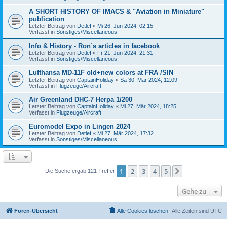
A SHORT HISTORY OF IMACS & "Aviation in Miniature"
publication
Letzter Beitrag von
Detlef
«
Mi 26. Jun 2024, 02:15
Verfasst in
Sonstiges/Miscellaneous
Info & History - Ron´s articles in facebook
Letzter Beitrag von
Detlef
«
Fr 21. Jun 2024, 21:31
Verfasst in
Sonstiges/Miscellaneous
Lufthansa MD-11F old+new colors at FRA /SIN
Letzter Beitrag von
CaptainHoliday
«
Sa 30. Mär 2024, 12:09
Verfasst in
Flugzeuge/Aircraft
Air Greenland DHC-7 Herpa 1/200
Letzter Beitrag von
CaptainHoliday
«
Mi 27. Mär 2024, 18:25
Verfasst in
Flugzeuge/Aircraft
Euromodel Expo in Lingen 2024
Letzter Beitrag von
Detlef
«
Mi 27. Mär 2024, 17:32
Verfasst in
Sonstiges/Miscellaneous
1
2
3
4
5
Nächste
Die Suche ergab 121 Treffer
Gehe zu
Foren-Übersicht
Alle Cookies löschen
Alle Zeiten sind
UTC