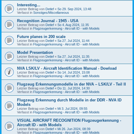
Interesting...
Letzter Beitrag von
Detlef
«
So 29. Sep 2024, 13:48
Verfasst in
Sonstiges/Miscellaneous
Recognition Journal - 1945 - USA
Letzter Beitrag von
Detlef
«
So 4. Aug 2024, 11:35
Verfasst in
Flugzeugerkennung - Aircraft ID - with Models
Future planes in 200 scale
Letzter Beitrag von
Detlef
«
Sa 27. Jul 2024, 11:44
Verfasst in
Flugzeugerkennung - Aircraft ID - with Models
Model Presentation
Letzter Beitrag von
Detlef
«
Sa 27. Jul 2024, 11:35
Verfasst in
Flugzeugerkennung - Aircraft ID - with Models
NVA LSK/LV - Aircraft Identification Manual - Dowload
Letzter Beitrag von
Detlef
«
So 14. Jul 2024, 15:08
Verfasst in
Flugzeugerkennung - Aircraft ID - with Models
Flugzeug Erkennungsmodelle in der NVA – LSK/LV - Teil II
Letzter Beitrag von
Detlef
«
Do 11. Jul 2024, 14:30
Verfasst in
Flugzeugerkennung - Aircraft ID - with Models
Flugzeug Erkennung durch Modelle in der DDR - NVA ID
Models
Letzter Beitrag von
Detlef
«
Mi 3. Jul 2024, 09:55
Verfasst in
Flugzeugerkennung - Aircraft ID - with Models
VISUAL AIRCRAFT RECOGNITION Flugzeugerkennung -
Aircraft ID - with Models
Letzter Beitrag von
Detlef
«
Mi 26. Jun 2024, 08:39
Verfasst in
Flugzeugerkennung - Aircraft ID - with Models