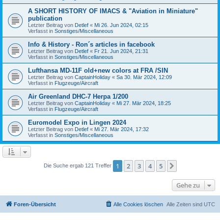
A SHORT HISTORY OF IMACS & "Aviation in Miniature"
publication
Letzter Beitrag von
Detlef
«
Mi 26. Jun 2024, 02:15
Verfasst in
Sonstiges/Miscellaneous
Info & History - Ron´s articles in facebook
Letzter Beitrag von
Detlef
«
Fr 21. Jun 2024, 21:31
Verfasst in
Sonstiges/Miscellaneous
Lufthansa MD-11F old+new colors at FRA /SIN
Letzter Beitrag von
CaptainHoliday
«
Sa 30. Mär 2024, 12:09
Verfasst in
Flugzeuge/Aircraft
Air Greenland DHC-7 Herpa 1/200
Letzter Beitrag von
CaptainHoliday
«
Mi 27. Mär 2024, 18:25
Verfasst in
Flugzeuge/Aircraft
Euromodel Expo in Lingen 2024
Letzter Beitrag von
Detlef
«
Mi 27. Mär 2024, 17:32
Verfasst in
Sonstiges/Miscellaneous
1
2
3
4
5
Nächste
Die Suche ergab 121 Treffer
Gehe zu
Foren-Übersicht
Alle Cookies löschen
Alle Zeiten sind
UTC