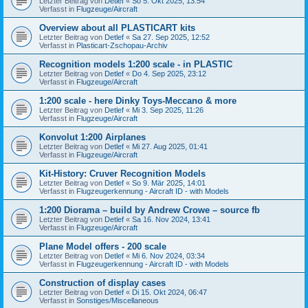
Letzter Beitrag von
Detlef
«
So 5. Okt 2025, 13:54
Verfasst in
Flugzeuge/Aircraft
Overview about all PLASTICART kits
Letzter Beitrag von
Detlef
«
Sa 27. Sep 2025, 12:52
Verfasst in
Plasticart-Zschopau-Archiv
Recognition models 1:200 scale - in PLASTIC
Letzter Beitrag von
Detlef
«
Do 4. Sep 2025, 23:12
Verfasst in
Flugzeuge/Aircraft
1:200 scale - here Dinky Toys-Meccano & more
Letzter Beitrag von
Detlef
«
Mi 3. Sep 2025, 11:26
Verfasst in
Flugzeuge/Aircraft
Konvolut 1:200 Airplanes
Letzter Beitrag von
Detlef
«
Mi 27. Aug 2025, 01:41
Verfasst in
Flugzeuge/Aircraft
Kit-History: Cruver Recognition Models
Letzter Beitrag von
Detlef
«
So 9. Mär 2025, 14:01
Verfasst in
Flugzeugerkennung - Aircraft ID - with Models
1:200 Diorama – build by Andrew Crowe – source fb
Letzter Beitrag von
Detlef
«
Sa 16. Nov 2024, 13:41
Verfasst in
Flugzeuge/Aircraft
Plane Model offers - 200 scale
Letzter Beitrag von
Detlef
«
Mi 6. Nov 2024, 03:34
Verfasst in
Flugzeugerkennung - Aircraft ID - with Models
Construction of display cases
Letzter Beitrag von
Detlef
«
Di 15. Okt 2024, 06:47
Verfasst in
Sonstiges/Miscellaneous