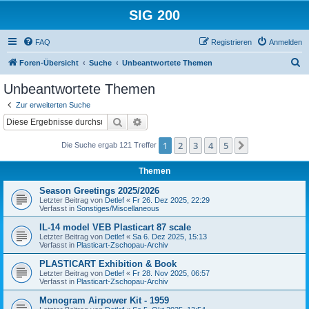
SIG 200
FAQ
Registrieren
Anmelden
S
Foren-Übersicht
Suche
Unbeantwortete Themen
u
Unbeantwortete Themen
c
Zur erweiterten Suche
h
Suche
Erweiterte Suche
e
1
2
3
4
5
Nächste
Die Suche ergab 121 Treffer
Themen
Season Greetings 2025/2026
Letzter Beitrag von
Detlef
«
Fr 26. Dez 2025, 22:29
Verfasst in
Sonstiges/Miscellaneous
IL-14 model VEB Plasticart 87 scale
Letzter Beitrag von
Detlef
«
Sa 6. Dez 2025, 15:13
Verfasst in
Plasticart-Zschopau-Archiv
PLASTICART Exhibition & Book
Letzter Beitrag von
Detlef
«
Fr 28. Nov 2025, 06:57
Verfasst in
Plasticart-Zschopau-Archiv
Monogram Airpower Kit - 1959