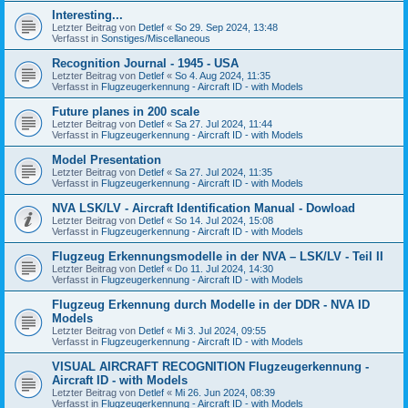
Interesting...
Letzter Beitrag von
Detlef
«
So 29. Sep 2024, 13:48
Verfasst in
Sonstiges/Miscellaneous
Recognition Journal - 1945 - USA
Letzter Beitrag von
Detlef
«
So 4. Aug 2024, 11:35
Verfasst in
Flugzeugerkennung - Aircraft ID - with Models
Future planes in 200 scale
Letzter Beitrag von
Detlef
«
Sa 27. Jul 2024, 11:44
Verfasst in
Flugzeugerkennung - Aircraft ID - with Models
Model Presentation
Letzter Beitrag von
Detlef
«
Sa 27. Jul 2024, 11:35
Verfasst in
Flugzeugerkennung - Aircraft ID - with Models
NVA LSK/LV - Aircraft Identification Manual - Dowload
Letzter Beitrag von
Detlef
«
So 14. Jul 2024, 15:08
Verfasst in
Flugzeugerkennung - Aircraft ID - with Models
Flugzeug Erkennungsmodelle in der NVA – LSK/LV - Teil II
Letzter Beitrag von
Detlef
«
Do 11. Jul 2024, 14:30
Verfasst in
Flugzeugerkennung - Aircraft ID - with Models
Flugzeug Erkennung durch Modelle in der DDR - NVA ID
Models
Letzter Beitrag von
Detlef
«
Mi 3. Jul 2024, 09:55
Verfasst in
Flugzeugerkennung - Aircraft ID - with Models
VISUAL AIRCRAFT RECOGNITION Flugzeugerkennung -
Aircraft ID - with Models
Letzter Beitrag von
Detlef
«
Mi 26. Jun 2024, 08:39
Verfasst in
Flugzeugerkennung - Aircraft ID - with Models