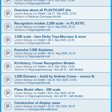
Letzter Beitrag von
Detlef
«
So 5. Okt 2025, 13:54
Verfasst in
Flugzeuge/Aircraft
Overview about all PLASTICART kits
Letzter Beitrag von
Detlef
«
Sa 27. Sep 2025, 12:52
Verfasst in
Plasticart-Zschopau-Archiv
Recognition models 1:200 scale - in PLASTIC
Letzter Beitrag von
Detlef
«
Do 4. Sep 2025, 23:12
Verfasst in
Flugzeuge/Aircraft
1:200 scale - here Dinky Toys-Meccano & more
Letzter Beitrag von
Detlef
«
Mi 3. Sep 2025, 11:26
Verfasst in
Flugzeuge/Aircraft
Konvolut 1:200 Airplanes
Letzter Beitrag von
Detlef
«
Mi 27. Aug 2025, 01:41
Verfasst in
Flugzeuge/Aircraft
Kit-History: Cruver Recognition Models
Letzter Beitrag von
Detlef
«
So 9. Mär 2025, 14:01
Verfasst in
Flugzeugerkennung - Aircraft ID - with Models
1:200 Diorama – build by Andrew Crowe – source fb
Letzter Beitrag von
Detlef
«
Sa 16. Nov 2024, 13:41
Verfasst in
Flugzeuge/Aircraft
Plane Model offers - 200 scale
Letzter Beitrag von
Detlef
«
Mi 6. Nov 2024, 03:34
Verfasst in
Flugzeugerkennung - Aircraft ID - with Models
Construction of display cases
Letzter Beitrag von
Detlef
«
Di 15. Okt 2024, 06:47
Verfasst in
Sonstiges/Miscellaneous