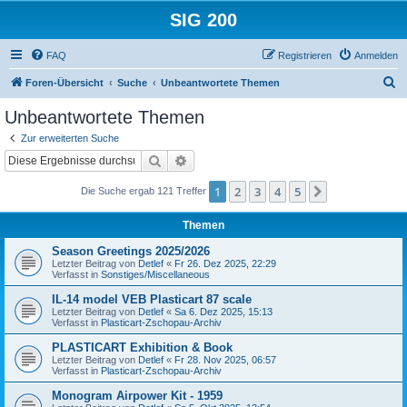
SIG 200
FAQ
Registrieren
Anmelden
S
Foren-Übersicht
Suche
Unbeantwortete Themen
u
Unbeantwortete Themen
c
Zur erweiterten Suche
h
Suche
Erweiterte Suche
e
1
2
3
4
5
Nächste
Die Suche ergab 121 Treffer
Themen
Season Greetings 2025/2026
Letzter Beitrag von
Detlef
«
Fr 26. Dez 2025, 22:29
Verfasst in
Sonstiges/Miscellaneous
IL-14 model VEB Plasticart 87 scale
Letzter Beitrag von
Detlef
«
Sa 6. Dez 2025, 15:13
Verfasst in
Plasticart-Zschopau-Archiv
PLASTICART Exhibition & Book
Letzter Beitrag von
Detlef
«
Fr 28. Nov 2025, 06:57
Verfasst in
Plasticart-Zschopau-Archiv
Monogram Airpower Kit - 1959