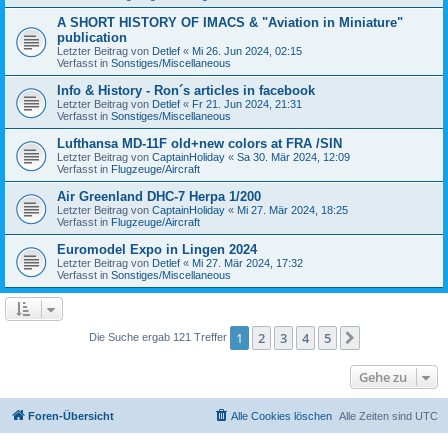
A SHORT HISTORY OF IMACS & "Aviation in Miniature"
publication
Letzter Beitrag von
Detlef
«
Mi 26. Jun 2024, 02:15
Verfasst in
Sonstiges/Miscellaneous
Info & History - Ron´s articles in facebook
Letzter Beitrag von
Detlef
«
Fr 21. Jun 2024, 21:31
Verfasst in
Sonstiges/Miscellaneous
Lufthansa MD-11F old+new colors at FRA /SIN
Letzter Beitrag von
CaptainHoliday
«
Sa 30. Mär 2024, 12:09
Verfasst in
Flugzeuge/Aircraft
Air Greenland DHC-7 Herpa 1/200
Letzter Beitrag von
CaptainHoliday
«
Mi 27. Mär 2024, 18:25
Verfasst in
Flugzeuge/Aircraft
Euromodel Expo in Lingen 2024
Letzter Beitrag von
Detlef
«
Mi 27. Mär 2024, 17:32
Verfasst in
Sonstiges/Miscellaneous
1
2
3
4
5
Nächste
Die Suche ergab 121 Treffer
Gehe zu
Foren-Übersicht
Alle Cookies löschen
Alle Zeiten sind
UTC