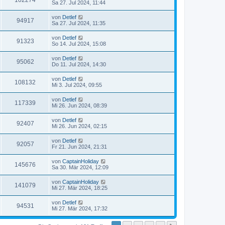
102274
Sa 27. Jul 2024, 11:44
von
Detlef
94917
Sa 27. Jul 2024, 11:35
von
Detlef
91323
So 14. Jul 2024, 15:08
von
Detlef
95062
Do 11. Jul 2024, 14:30
von
Detlef
108132
Mi 3. Jul 2024, 09:55
von
Detlef
117339
Mi 26. Jun 2024, 08:39
von
Detlef
92407
Mi 26. Jun 2024, 02:15
von
Detlef
92057
Fr 21. Jun 2024, 21:31
von
CaptainHoliday
145676
Sa 30. Mär 2024, 12:09
von
CaptainHoliday
141079
Mi 27. Mär 2024, 18:25
von
Detlef
94531
Mi 27. Mär 2024, 17:32