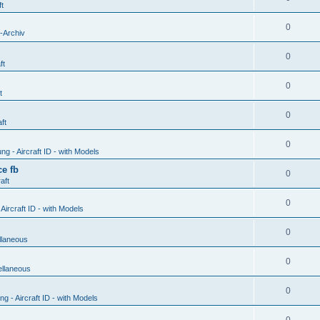
ft
0
-Archiv
0
ft
0
t
0
ft
0
g - Aircraft ID - with Models
e fb
0
aft
0
ircraft ID - with Models
0
llaneous
0
ellaneous
0
 - Aircraft ID - with Models