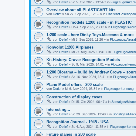
von
Detlef
»
So 5. Okt 2025, 13:54
» in
Flugzeuge/Aircra
Overview about all PLASTICART kits
von
Detlef
»
Sa 27. Sep 2025, 12:52
» in
Plasticart-Zschopau
Recognition models 1:200 scale - in PLASTIC
von
Detlef
»
Do 4. Sep 2025, 23:12
» in
Flugzeuge/Aircra
1:200 scale - here Dinky Toys-Meccano & more
von
Detlef
»
Mi 3. Sep 2025, 11:26
» in
Flugzeuge/Aircraf
Konvolut 1:200 Airplanes
von
Detlef
»
Mi 27. Aug 2025, 01:41
» in
Flugzeuge/Aircra
Kit-History: Cruver Recognition Models
von
Detlef
»
So 9. Mär 2025, 14:01
» in
Flugzeugerkennun
1:200 Diorama – build by Andrew Crowe – sourc
von
Detlef
»
Sa 16. Nov 2024, 13:41
» in
Flugzeuge/Aircr
Plane Model offers - 200 scale
von
Detlef
»
Mi 6. Nov 2024, 03:34
» in
Flugzeugerkennung - A
Construction of display cases
von
Detlef
»
Di 15. Okt 2024, 06:47
» in
Sonstiges/Misce
Interesting...
von
Detlef
»
So 29. Sep 2024, 13:48
» in
Sonstiges/Misc
Recognition Journal - 1945 - USA
von
Detlef
»
So 4. Aug 2024, 11:35
» in
Flugzeugerkennung
Future planes in 200 scale