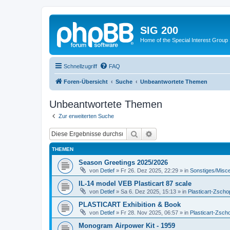
SIG 200
Home of the Special Interest Group
Schnellzugriff
FAQ
Foren-Übersicht
Suche
Unbeantwortete Themen
Unbeantwortete Themen
Zur erweiterten Suche
Suche
Erweiterte Suche
THEMEN
Season Greetings 2025/2026
von
Detlef
»
Fr 26. Dez 2025, 22:29
» in
Sonstiges/Misc
IL-14 model VEB Plasticart 87 scale
von
Detlef
»
Sa 6. Dez 2025, 15:13
» in
Plasticart-Zscho
PLASTICART Exhibition & Book
von
Detlef
»
Fr 28. Nov 2025, 06:57
» in
Plasticart-Zsch
Monogram Airpower Kit - 1959