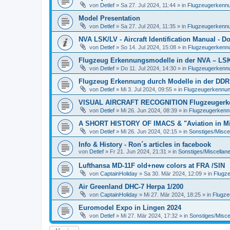
von
Detlef
»
Sa 27. Jul 2024, 11:44
» in
Flugzeugerkennun
Model Presentation
von
Detlef
»
Sa 27. Jul 2024, 11:35
» in
Flugzeugerkennun
NVA LSK/LV - Aircraft Identification Manual - 
von
Detlef
»
So 14. Jul 2024, 15:08
» in
Flugzeugerkennun
Flugzeug Erkennungsmodelle in der NVA – LSK/L
von
Detlef
»
Do 11. Jul 2024, 14:30
» in
Flugzeugerkennun
Flugzeug Erkennung durch Modelle in der DDR
von
Detlef
»
Mi 3. Jul 2024, 09:55
» in
Flugzeugerkennung 
VISUAL AIRCRAFT RECOGNITION Flugzeugerkenn
von
Detlef
»
Mi 26. Jun 2024, 08:39
» in
Flugzeugerkennun
A SHORT HISTORY OF IMACS & "Aviation in Min
von
Detlef
»
Mi 26. Jun 2024, 02:15
» in
Sonstiges/Misce
Info & History - Ron´s articles in facebook
von
Detlef
»
Fr 21. Jun 2024, 21:31
» in
Sonstiges/Miscellan
Lufthansa MD-11F old+new colors at FRA /SIN
von
CaptainHoliday
»
Sa 30. Mär 2024, 12:09
» in
Flugze
Air Greenland DHC-7 Herpa 1/200
von
CaptainHoliday
»
Mi 27. Mär 2024, 18:25
» in
Flugze
Euromodel Expo in Lingen 2024
von
Detlef
»
Mi 27. Mär 2024, 17:32
» in
Sonstiges/Misce