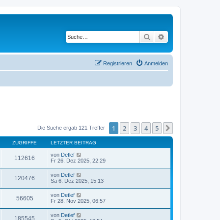
Suche
Erweiterte Suche
Registrieren
Anmelden
1
2
3
4
5
Nächste
Die Suche ergab 121 Treffer
ZUGRIFFE
LETZTER BEITRAG
von
Detlef
112616
Fr 26. Dez 2025, 22:29
von
Detlef
120476
Sa 6. Dez 2025, 15:13
von
Detlef
56605
Fr 28. Nov 2025, 06:57
von
Detlef
185545