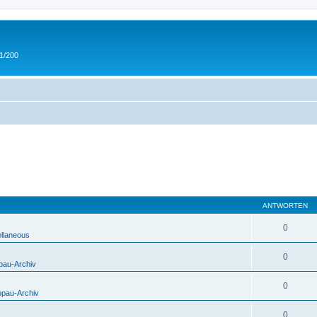
 1/200
ANTWORTEN
0
ellaneous
0
pau-Archiv
0
opau-Archiv
0