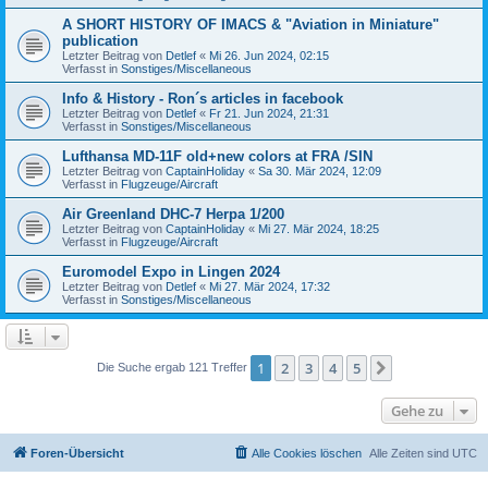
A SHORT HISTORY OF IMACS & "Aviation in Miniature"
publication
Letzter Beitrag von
Detlef
«
Mi 26. Jun 2024, 02:15
Verfasst in
Sonstiges/Miscellaneous
Info & History - Ron´s articles in facebook
Letzter Beitrag von
Detlef
«
Fr 21. Jun 2024, 21:31
Verfasst in
Sonstiges/Miscellaneous
Lufthansa MD-11F old+new colors at FRA /SIN
Letzter Beitrag von
CaptainHoliday
«
Sa 30. Mär 2024, 12:09
Verfasst in
Flugzeuge/Aircraft
Air Greenland DHC-7 Herpa 1/200
Letzter Beitrag von
CaptainHoliday
«
Mi 27. Mär 2024, 18:25
Verfasst in
Flugzeuge/Aircraft
Euromodel Expo in Lingen 2024
Letzter Beitrag von
Detlef
«
Mi 27. Mär 2024, 17:32
Verfasst in
Sonstiges/Miscellaneous
1
2
3
4
5
Nächste
Die Suche ergab 121 Treffer
Gehe zu
Foren-Übersicht
Alle Cookies löschen
Alle Zeiten sind
UTC