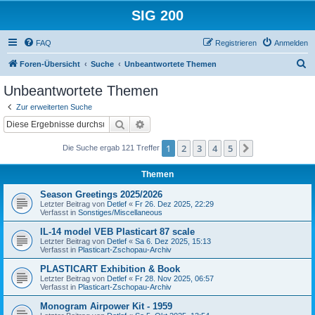
SIG 200
FAQ
Registrieren
Anmelden
S
Foren-Übersicht
Suche
Unbeantwortete Themen
u
Unbeantwortete Themen
c
Zur erweiterten Suche
h
Suche
Erweiterte Suche
e
1
2
3
4
5
Nächste
Die Suche ergab 121 Treffer
Themen
Season Greetings 2025/2026
Letzter Beitrag von
Detlef
«
Fr 26. Dez 2025, 22:29
Verfasst in
Sonstiges/Miscellaneous
IL-14 model VEB Plasticart 87 scale
Letzter Beitrag von
Detlef
«
Sa 6. Dez 2025, 15:13
Verfasst in
Plasticart-Zschopau-Archiv
PLASTICART Exhibition & Book
Letzter Beitrag von
Detlef
«
Fr 28. Nov 2025, 06:57
Verfasst in
Plasticart-Zschopau-Archiv
Monogram Airpower Kit - 1959