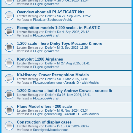
Letzter Beitrag von
Detlef
«
So 5. Okt 2025, 13:54
Verfasst in
Flugzeuge/Aircraft
Overview about all PLASTICART kits
Letzter Beitrag von
Detlef
«
Sa 27. Sep 2025, 12:52
Verfasst in
Plasticart-Zschopau-Archiv
Recognition models 1:200 scale - in PLASTIC
Letzter Beitrag von
Detlef
«
Do 4. Sep 2025, 23:12
Verfasst in
Flugzeuge/Aircraft
1:200 scale - here Dinky Toys-Meccano & more
Letzter Beitrag von
Detlef
«
Mi 3. Sep 2025, 11:26
Verfasst in
Flugzeuge/Aircraft
Konvolut 1:200 Airplanes
Letzter Beitrag von
Detlef
«
Mi 27. Aug 2025, 01:41
Verfasst in
Flugzeuge/Aircraft
Kit-History: Cruver Recognition Models
Letzter Beitrag von
Detlef
«
So 9. Mär 2025, 14:01
Verfasst in
Flugzeugerkennung - Aircraft ID - with Models
1:200 Diorama – build by Andrew Crowe – source fb
Letzter Beitrag von
Detlef
«
Sa 16. Nov 2024, 13:41
Verfasst in
Flugzeuge/Aircraft
Plane Model offers - 200 scale
Letzter Beitrag von
Detlef
«
Mi 6. Nov 2024, 03:34
Verfasst in
Flugzeugerkennung - Aircraft ID - with Models
Construction of display cases
Letzter Beitrag von
Detlef
«
Di 15. Okt 2024, 06:47
Verfasst in
Sonstiges/Miscellaneous