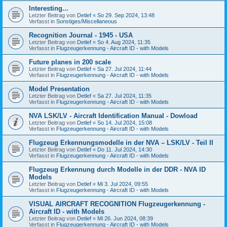
Interesting...
Letzter Beitrag von
Detlef
«
So 29. Sep 2024, 13:48
Verfasst in
Sonstiges/Miscellaneous
Recognition Journal - 1945 - USA
Letzter Beitrag von
Detlef
«
So 4. Aug 2024, 11:35
Verfasst in
Flugzeugerkennung - Aircraft ID - with Models
Future planes in 200 scale
Letzter Beitrag von
Detlef
«
Sa 27. Jul 2024, 11:44
Verfasst in
Flugzeugerkennung - Aircraft ID - with Models
Model Presentation
Letzter Beitrag von
Detlef
«
Sa 27. Jul 2024, 11:35
Verfasst in
Flugzeugerkennung - Aircraft ID - with Models
NVA LSK/LV - Aircraft Identification Manual - Dowload
Letzter Beitrag von
Detlef
«
So 14. Jul 2024, 15:08
Verfasst in
Flugzeugerkennung - Aircraft ID - with Models
Flugzeug Erkennungsmodelle in der NVA – LSK/LV - Teil II
Letzter Beitrag von
Detlef
«
Do 11. Jul 2024, 14:30
Verfasst in
Flugzeugerkennung - Aircraft ID - with Models
Flugzeug Erkennung durch Modelle in der DDR - NVA ID
Models
Letzter Beitrag von
Detlef
«
Mi 3. Jul 2024, 09:55
Verfasst in
Flugzeugerkennung - Aircraft ID - with Models
VISUAL AIRCRAFT RECOGNITION Flugzeugerkennung -
Aircraft ID - with Models
Letzter Beitrag von
Detlef
«
Mi 26. Jun 2024, 08:39
Verfasst in
Flugzeugerkennung - Aircraft ID - with Models