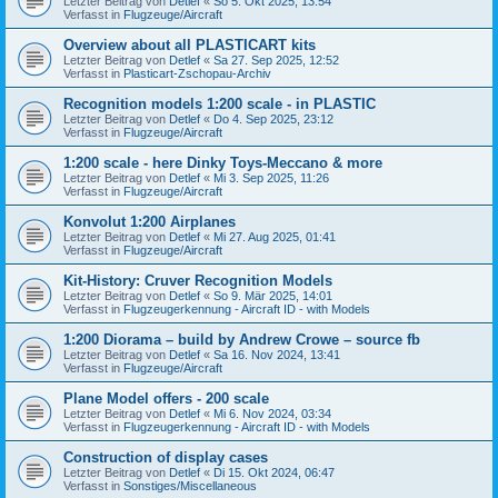
Letzter Beitrag von
Detlef
«
So 5. Okt 2025, 13:54
Verfasst in
Flugzeuge/Aircraft
Overview about all PLASTICART kits
Letzter Beitrag von
Detlef
«
Sa 27. Sep 2025, 12:52
Verfasst in
Plasticart-Zschopau-Archiv
Recognition models 1:200 scale - in PLASTIC
Letzter Beitrag von
Detlef
«
Do 4. Sep 2025, 23:12
Verfasst in
Flugzeuge/Aircraft
1:200 scale - here Dinky Toys-Meccano & more
Letzter Beitrag von
Detlef
«
Mi 3. Sep 2025, 11:26
Verfasst in
Flugzeuge/Aircraft
Konvolut 1:200 Airplanes
Letzter Beitrag von
Detlef
«
Mi 27. Aug 2025, 01:41
Verfasst in
Flugzeuge/Aircraft
Kit-History: Cruver Recognition Models
Letzter Beitrag von
Detlef
«
So 9. Mär 2025, 14:01
Verfasst in
Flugzeugerkennung - Aircraft ID - with Models
1:200 Diorama – build by Andrew Crowe – source fb
Letzter Beitrag von
Detlef
«
Sa 16. Nov 2024, 13:41
Verfasst in
Flugzeuge/Aircraft
Plane Model offers - 200 scale
Letzter Beitrag von
Detlef
«
Mi 6. Nov 2024, 03:34
Verfasst in
Flugzeugerkennung - Aircraft ID - with Models
Construction of display cases
Letzter Beitrag von
Detlef
«
Di 15. Okt 2024, 06:47
Verfasst in
Sonstiges/Miscellaneous