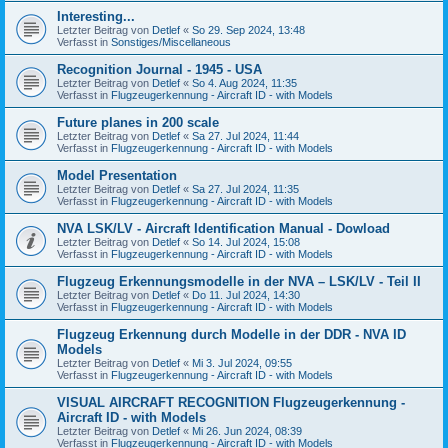
Interesting...
Letzter Beitrag von
Detlef
«
So 29. Sep 2024, 13:48
Verfasst in
Sonstiges/Miscellaneous
Recognition Journal - 1945 - USA
Letzter Beitrag von
Detlef
«
So 4. Aug 2024, 11:35
Verfasst in
Flugzeugerkennung - Aircraft ID - with Models
Future planes in 200 scale
Letzter Beitrag von
Detlef
«
Sa 27. Jul 2024, 11:44
Verfasst in
Flugzeugerkennung - Aircraft ID - with Models
Model Presentation
Letzter Beitrag von
Detlef
«
Sa 27. Jul 2024, 11:35
Verfasst in
Flugzeugerkennung - Aircraft ID - with Models
NVA LSK/LV - Aircraft Identification Manual - Dowload
Letzter Beitrag von
Detlef
«
So 14. Jul 2024, 15:08
Verfasst in
Flugzeugerkennung - Aircraft ID - with Models
Flugzeug Erkennungsmodelle in der NVA – LSK/LV - Teil II
Letzter Beitrag von
Detlef
«
Do 11. Jul 2024, 14:30
Verfasst in
Flugzeugerkennung - Aircraft ID - with Models
Flugzeug Erkennung durch Modelle in der DDR - NVA ID
Models
Letzter Beitrag von
Detlef
«
Mi 3. Jul 2024, 09:55
Verfasst in
Flugzeugerkennung - Aircraft ID - with Models
VISUAL AIRCRAFT RECOGNITION Flugzeugerkennung -
Aircraft ID - with Models
Letzter Beitrag von
Detlef
«
Mi 26. Jun 2024, 08:39
Verfasst in
Flugzeugerkennung - Aircraft ID - with Models