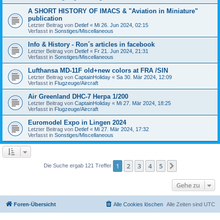
A SHORT HISTORY OF IMACS & "Aviation in Miniature"
publication
Letzter Beitrag von
Detlef
«
Mi 26. Jun 2024, 02:15
Verfasst in
Sonstiges/Miscellaneous
Info & History - Ron´s articles in facebook
Letzter Beitrag von
Detlef
«
Fr 21. Jun 2024, 21:31
Verfasst in
Sonstiges/Miscellaneous
Lufthansa MD-11F old+new colors at FRA /SIN
Letzter Beitrag von
CaptainHoliday
«
Sa 30. Mär 2024, 12:09
Verfasst in
Flugzeuge/Aircraft
Air Greenland DHC-7 Herpa 1/200
Letzter Beitrag von
CaptainHoliday
«
Mi 27. Mär 2024, 18:25
Verfasst in
Flugzeuge/Aircraft
Euromodel Expo in Lingen 2024
Letzter Beitrag von
Detlef
«
Mi 27. Mär 2024, 17:32
Verfasst in
Sonstiges/Miscellaneous
1
2
3
4
5
Nächste
Die Suche ergab 121 Treffer
Gehe zu
Foren-Übersicht
Alle Cookies löschen
Alle Zeiten sind
UTC