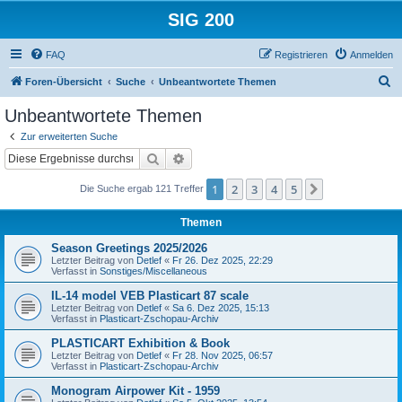
SIG 200
FAQ
Registrieren
Anmelden
S
Foren-Übersicht
Suche
Unbeantwortete Themen
u
Unbeantwortete Themen
c
Zur erweiterten Suche
h
Suche
Erweiterte Suche
e
1
2
3
4
5
Nächste
Die Suche ergab 121 Treffer
Themen
Season Greetings 2025/2026
Letzter Beitrag von
Detlef
«
Fr 26. Dez 2025, 22:29
Verfasst in
Sonstiges/Miscellaneous
IL-14 model VEB Plasticart 87 scale
Letzter Beitrag von
Detlef
«
Sa 6. Dez 2025, 15:13
Verfasst in
Plasticart-Zschopau-Archiv
PLASTICART Exhibition & Book
Letzter Beitrag von
Detlef
«
Fr 28. Nov 2025, 06:57
Verfasst in
Plasticart-Zschopau-Archiv
Monogram Airpower Kit - 1959