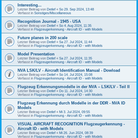
Interesting...
Letzter Beitrag von
Detlef
«
So 29. Sep 2024, 13:48
Verfasst in
Sonstiges/Miscellaneous
Recognition Journal - 1945 - USA
Letzter Beitrag von
Detlef
«
So 4. Aug 2024, 11:35
Verfasst in
Flugzeugerkennung - Aircraft ID - with Models
Future planes in 200 scale
Letzter Beitrag von
Detlef
«
Sa 27. Jul 2024, 11:44
Verfasst in
Flugzeugerkennung - Aircraft ID - with Models
Model Presentation
Letzter Beitrag von
Detlef
«
Sa 27. Jul 2024, 11:35
Verfasst in
Flugzeugerkennung - Aircraft ID - with Models
NVA LSK/LV - Aircraft Identification Manual - Dowload
Letzter Beitrag von
Detlef
«
So 14. Jul 2024, 15:08
Verfasst in
Flugzeugerkennung - Aircraft ID - with Models
Flugzeug Erkennungsmodelle in der NVA – LSK/LV - Teil II
Letzter Beitrag von
Detlef
«
Do 11. Jul 2024, 14:30
Verfasst in
Flugzeugerkennung - Aircraft ID - with Models
Flugzeug Erkennung durch Modelle in der DDR - NVA ID
Models
Letzter Beitrag von
Detlef
«
Mi 3. Jul 2024, 09:55
Verfasst in
Flugzeugerkennung - Aircraft ID - with Models
VISUAL AIRCRAFT RECOGNITION Flugzeugerkennung -
Aircraft ID - with Models
Letzter Beitrag von
Detlef
«
Mi 26. Jun 2024, 08:39
Verfasst in
Flugzeugerkennung - Aircraft ID - with Models