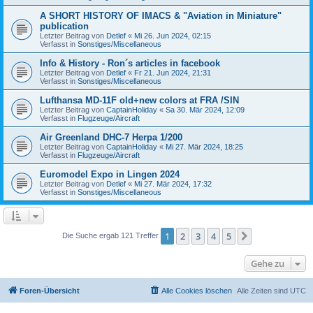
A SHORT HISTORY OF IMACS & "Aviation in Miniature"
publication
Letzter Beitrag von
Detlef
«
Mi 26. Jun 2024, 02:15
Verfasst in
Sonstiges/Miscellaneous
Info & History - Ron´s articles in facebook
Letzter Beitrag von
Detlef
«
Fr 21. Jun 2024, 21:31
Verfasst in
Sonstiges/Miscellaneous
Lufthansa MD-11F old+new colors at FRA /SIN
Letzter Beitrag von
CaptainHoliday
«
Sa 30. Mär 2024, 12:09
Verfasst in
Flugzeuge/Aircraft
Air Greenland DHC-7 Herpa 1/200
Letzter Beitrag von
CaptainHoliday
«
Mi 27. Mär 2024, 18:25
Verfasst in
Flugzeuge/Aircraft
Euromodel Expo in Lingen 2024
Letzter Beitrag von
Detlef
«
Mi 27. Mär 2024, 17:32
Verfasst in
Sonstiges/Miscellaneous
1
2
3
4
5
Nächste
Die Suche ergab 121 Treffer
Gehe zu
Foren-Übersicht
Alle Cookies löschen
Alle Zeiten sind
UTC