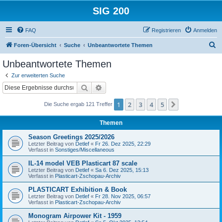
SIG 200
FAQ
Registrieren
Anmelden
S
Foren-Übersicht
Suche
Unbeantwortete Themen
u
Unbeantwortete Themen
c
Zur erweiterten Suche
h
Suche
Erweiterte Suche
e
1
2
3
4
5
Nächste
Die Suche ergab 121 Treffer
Themen
Season Greetings 2025/2026
Letzter Beitrag von
Detlef
«
Fr 26. Dez 2025, 22:29
Verfasst in
Sonstiges/Miscellaneous
IL-14 model VEB Plasticart 87 scale
Letzter Beitrag von
Detlef
«
Sa 6. Dez 2025, 15:13
Verfasst in
Plasticart-Zschopau-Archiv
PLASTICART Exhibition & Book
Letzter Beitrag von
Detlef
«
Fr 28. Nov 2025, 06:57
Verfasst in
Plasticart-Zschopau-Archiv
Monogram Airpower Kit - 1959