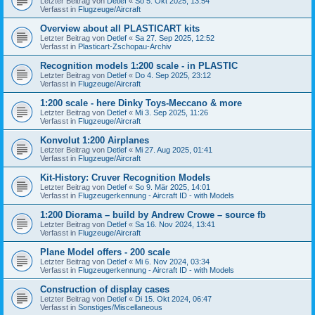
Letzter Beitrag von
Detlef
«
So 5. Okt 2025, 13:54
Verfasst in
Flugzeuge/Aircraft
Overview about all PLASTICART kits
Letzter Beitrag von
Detlef
«
Sa 27. Sep 2025, 12:52
Verfasst in
Plasticart-Zschopau-Archiv
Recognition models 1:200 scale - in PLASTIC
Letzter Beitrag von
Detlef
«
Do 4. Sep 2025, 23:12
Verfasst in
Flugzeuge/Aircraft
1:200 scale - here Dinky Toys-Meccano & more
Letzter Beitrag von
Detlef
«
Mi 3. Sep 2025, 11:26
Verfasst in
Flugzeuge/Aircraft
Konvolut 1:200 Airplanes
Letzter Beitrag von
Detlef
«
Mi 27. Aug 2025, 01:41
Verfasst in
Flugzeuge/Aircraft
Kit-History: Cruver Recognition Models
Letzter Beitrag von
Detlef
«
So 9. Mär 2025, 14:01
Verfasst in
Flugzeugerkennung - Aircraft ID - with Models
1:200 Diorama – build by Andrew Crowe – source fb
Letzter Beitrag von
Detlef
«
Sa 16. Nov 2024, 13:41
Verfasst in
Flugzeuge/Aircraft
Plane Model offers - 200 scale
Letzter Beitrag von
Detlef
«
Mi 6. Nov 2024, 03:34
Verfasst in
Flugzeugerkennung - Aircraft ID - with Models
Construction of display cases
Letzter Beitrag von
Detlef
«
Di 15. Okt 2024, 06:47
Verfasst in
Sonstiges/Miscellaneous