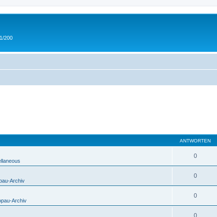
 1/200
ANTWORTEN
0
ellaneous
0
pau-Archiv
0
opau-Archiv
0