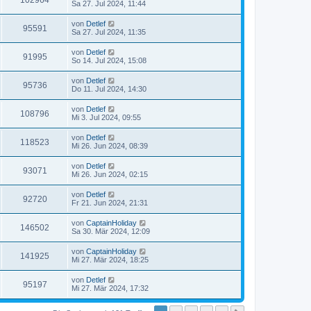
102964
Sa 27. Jul 2024, 11:44
von
Detlef
95591
Sa 27. Jul 2024, 11:35
von
Detlef
91995
So 14. Jul 2024, 15:08
von
Detlef
95736
Do 11. Jul 2024, 14:30
von
Detlef
108796
Mi 3. Jul 2024, 09:55
von
Detlef
118523
Mi 26. Jun 2024, 08:39
von
Detlef
93071
Mi 26. Jun 2024, 02:15
von
Detlef
92720
Fr 21. Jun 2024, 21:31
von
CaptainHoliday
146502
Sa 30. Mär 2024, 12:09
von
CaptainHoliday
141925
Mi 27. Mär 2024, 18:25
von
Detlef
95197
Mi 27. Mär 2024, 17:32