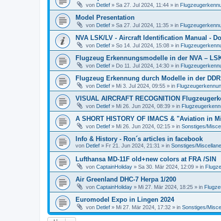
von
Detlef
»
Sa 27. Jul 2024, 11:44
» in
Flugzeugerkennun
Model Presentation
von
Detlef
»
Sa 27. Jul 2024, 11:35
» in
Flugzeugerkennun
NVA LSK/LV - Aircraft Identification Manual - 
von
Detlef
»
So 14. Jul 2024, 15:08
» in
Flugzeugerkennun
Flugzeug Erkennungsmodelle in der NVA – LSK/L
von
Detlef
»
Do 11. Jul 2024, 14:30
» in
Flugzeugerkennun
Flugzeug Erkennung durch Modelle in der DDR
von
Detlef
»
Mi 3. Jul 2024, 09:55
» in
Flugzeugerkennung 
VISUAL AIRCRAFT RECOGNITION Flugzeugerkenn
von
Detlef
»
Mi 26. Jun 2024, 08:39
» in
Flugzeugerkennun
A SHORT HISTORY OF IMACS & "Aviation in Min
von
Detlef
»
Mi 26. Jun 2024, 02:15
» in
Sonstiges/Misce
Info & History - Ron´s articles in facebook
von
Detlef
»
Fr 21. Jun 2024, 21:31
» in
Sonstiges/Miscellan
Lufthansa MD-11F old+new colors at FRA /SIN
von
CaptainHoliday
»
Sa 30. Mär 2024, 12:09
» in
Flugze
Air Greenland DHC-7 Herpa 1/200
von
CaptainHoliday
»
Mi 27. Mär 2024, 18:25
» in
Flugze
Euromodel Expo in Lingen 2024
von
Detlef
»
Mi 27. Mär 2024, 17:32
» in
Sonstiges/Misce