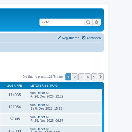
Suche
Erweiterte Suche
Registrieren
Anmelden
1
2
3
4
5
Nächste
Die Suche ergab 121 Treffer
ZUGRIFFE
LETZTER BEITRAG
von
Detlef
114035
Fr 26. Dez 2025, 22:29
von
Detlef
121954
Sa 6. Dez 2025, 15:13
von
Detlef
57305
Fr 28. Nov 2025, 06:57
von
Detlef
187089