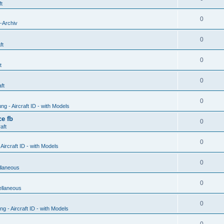
ft
0
-Archiv
0
ft
0
t
0
ft
0
g - Aircraft ID - with Models
e fb
0
aft
0
ircraft ID - with Models
0
llaneous
0
ellaneous
0
 - Aircraft ID - with Models