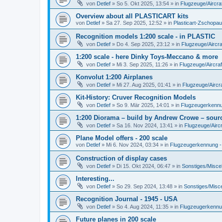
von
Detlef
»
So 5. Okt 2025, 13:54
» in
Flugzeuge/Aircra
Overview about all PLASTICART kits
von
Detlef
»
Sa 27. Sep 2025, 12:52
» in
Plasticart-Zschopau
Recognition models 1:200 scale - in PLASTIC
von
Detlef
»
Do 4. Sep 2025, 23:12
» in
Flugzeuge/Aircra
1:200 scale - here Dinky Toys-Meccano & more
von
Detlef
»
Mi 3. Sep 2025, 11:26
» in
Flugzeuge/Aircraf
Konvolut 1:200 Airplanes
von
Detlef
»
Mi 27. Aug 2025, 01:41
» in
Flugzeuge/Aircra
Kit-History: Cruver Recognition Models
von
Detlef
»
So 9. Mär 2025, 14:01
» in
Flugzeugerkennun
1:200 Diorama – build by Andrew Crowe – sourc
von
Detlef
»
Sa 16. Nov 2024, 13:41
» in
Flugzeuge/Aircr
Plane Model offers - 200 scale
von
Detlef
»
Mi 6. Nov 2024, 03:34
» in
Flugzeugerkennung - A
Construction of display cases
von
Detlef
»
Di 15. Okt 2024, 06:47
» in
Sonstiges/Misce
Interesting...
von
Detlef
»
So 29. Sep 2024, 13:48
» in
Sonstiges/Misc
Recognition Journal - 1945 - USA
von
Detlef
»
So 4. Aug 2024, 11:35
» in
Flugzeugerkennung
Future planes in 200 scale