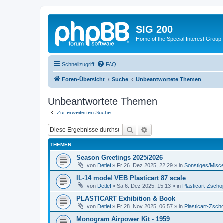
SIG 200
Home of the Special Interest Group
Schnellzugriff
FAQ
Foren-Übersicht
Suche
Unbeantwortete Themen
Unbeantwortete Themen
Zur erweiterten Suche
Suche
Erweiterte Suche
THEMEN
Season Greetings 2025/2026
von
Detlef
»
Fr 26. Dez 2025, 22:29
» in
Sonstiges/Misc
IL-14 model VEB Plasticart 87 scale
von
Detlef
»
Sa 6. Dez 2025, 15:13
» in
Plasticart-Zscho
PLASTICART Exhibition & Book
von
Detlef
»
Fr 28. Nov 2025, 06:57
» in
Plasticart-Zsch
Monogram Airpower Kit - 1959