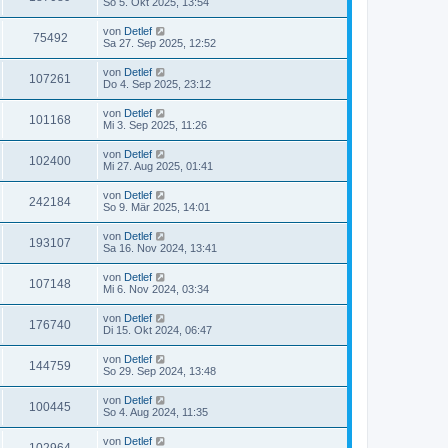
So 5. Okt 2025, 13:54
von
Detlef
75492
Sa 27. Sep 2025, 12:52
von
Detlef
107261
Do 4. Sep 2025, 23:12
von
Detlef
101168
Mi 3. Sep 2025, 11:26
von
Detlef
102400
Mi 27. Aug 2025, 01:41
von
Detlef
242184
So 9. Mär 2025, 14:01
von
Detlef
193107
Sa 16. Nov 2024, 13:41
von
Detlef
107148
Mi 6. Nov 2024, 03:34
von
Detlef
176740
Di 15. Okt 2024, 06:47
von
Detlef
144759
So 29. Sep 2024, 13:48
von
Detlef
100445
So 4. Aug 2024, 11:35
von
Detlef