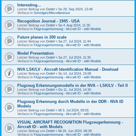
Interesting...
Letzter Beitrag von
Detlef
«
So 29. Sep 2024, 13:48
Verfasst in
Sonstiges/Miscellaneous
Recognition Journal - 1945 - USA
Letzter Beitrag von
Detlef
«
So 4. Aug 2024, 11:35
Verfasst in
Flugzeugerkennung - Aircraft ID - with Models
Future planes in 200 scale
Letzter Beitrag von
Detlef
«
Sa 27. Jul 2024, 11:44
Verfasst in
Flugzeugerkennung - Aircraft ID - with Models
Model Presentation
Letzter Beitrag von
Detlef
«
Sa 27. Jul 2024, 11:35
Verfasst in
Flugzeugerkennung - Aircraft ID - with Models
NVA LSK/LV - Aircraft Identification Manual - Dowload
Letzter Beitrag von
Detlef
«
So 14. Jul 2024, 15:08
Verfasst in
Flugzeugerkennung - Aircraft ID - with Models
Flugzeug Erkennungsmodelle in der NVA – LSK/LV - Teil II
Letzter Beitrag von
Detlef
«
Do 11. Jul 2024, 14:30
Verfasst in
Flugzeugerkennung - Aircraft ID - with Models
Flugzeug Erkennung durch Modelle in der DDR - NVA ID
Models
Letzter Beitrag von
Detlef
«
Mi 3. Jul 2024, 09:55
Verfasst in
Flugzeugerkennung - Aircraft ID - with Models
VISUAL AIRCRAFT RECOGNITION Flugzeugerkennung -
Aircraft ID - with Models
Letzter Beitrag von
Detlef
«
Mi 26. Jun 2024, 08:39
Verfasst in
Flugzeugerkennung - Aircraft ID - with Models