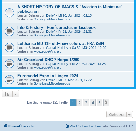
A SHORT HISTORY OF IMACS & "Aviation in Miniature"
publication
Letzter Beitrag von
Detlef
«
Mi 26. Jun 2024, 02:15
Verfasst in
Sonstiges/Miscellaneous
Info & History - Ron´s articles in facebook
Letzter Beitrag von
Detlef
«
Fr 21. Jun 2024, 21:31
Verfasst in
Sonstiges/Miscellaneous
Lufthansa MD-11F old+new colors at FRA /SIN
Letzter Beitrag von
CaptainHoliday
«
Sa 30. Mär 2024, 12:09
Verfasst in
Flugzeuge/Aircraft
Air Greenland DHC-7 Herpa 1/200
Letzter Beitrag von
CaptainHoliday
«
Mi 27. Mär 2024, 18:25
Verfasst in
Flugzeuge/Aircraft
Euromodel Expo in Lingen 2024
Letzter Beitrag von
Detlef
«
Mi 27. Mär 2024, 17:32
Verfasst in
Sonstiges/Miscellaneous
1
2
3
4
5
Nächste
Die Suche ergab 121 Treffer
Gehe zu
Foren-Übersicht
Alle Cookies löschen
Alle Zeiten sind
UTC