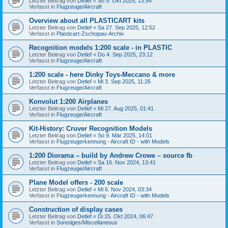
Letzter Beitrag von
Detlef
«
So 5. Okt 2025, 13:54
Verfasst in
Flugzeuge/Aircraft
Overview about all PLASTICART kits
Letzter Beitrag von
Detlef
«
Sa 27. Sep 2025, 12:52
Verfasst in
Plasticart-Zschopau-Archiv
Recognition models 1:200 scale - in PLASTIC
Letzter Beitrag von
Detlef
«
Do 4. Sep 2025, 23:12
Verfasst in
Flugzeuge/Aircraft
1:200 scale - here Dinky Toys-Meccano & more
Letzter Beitrag von
Detlef
«
Mi 3. Sep 2025, 11:26
Verfasst in
Flugzeuge/Aircraft
Konvolut 1:200 Airplanes
Letzter Beitrag von
Detlef
«
Mi 27. Aug 2025, 01:41
Verfasst in
Flugzeuge/Aircraft
Kit-History: Cruver Recognition Models
Letzter Beitrag von
Detlef
«
So 9. Mär 2025, 14:01
Verfasst in
Flugzeugerkennung - Aircraft ID - with Models
1:200 Diorama – build by Andrew Crowe – source fb
Letzter Beitrag von
Detlef
«
Sa 16. Nov 2024, 13:41
Verfasst in
Flugzeuge/Aircraft
Plane Model offers - 200 scale
Letzter Beitrag von
Detlef
«
Mi 6. Nov 2024, 03:34
Verfasst in
Flugzeugerkennung - Aircraft ID - with Models
Construction of display cases
Letzter Beitrag von
Detlef
«
Di 15. Okt 2024, 06:47
Verfasst in
Sonstiges/Miscellaneous