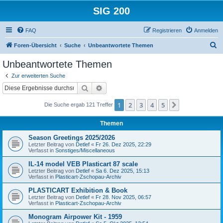
SIG 200
FAQ
Registrieren
Anmelden
S
Foren-Übersicht
Suche
Unbeantwortete Themen
u
Unbeantwortete Themen
c
Zur erweiterten Suche
h
Suche
Erweiterte Suche
e
1
2
3
4
5
Nächste
Die Suche ergab 121 Treffer
Themen
Season Greetings 2025/2026
Letzter Beitrag von
Detlef
«
Fr 26. Dez 2025, 22:29
Verfasst in
Sonstiges/Miscellaneous
IL-14 model VEB Plasticart 87 scale
Letzter Beitrag von
Detlef
«
Sa 6. Dez 2025, 15:13
Verfasst in
Plasticart-Zschopau-Archiv
PLASTICART Exhibition & Book
Letzter Beitrag von
Detlef
«
Fr 28. Nov 2025, 06:57
Verfasst in
Plasticart-Zschopau-Archiv
Monogram Airpower Kit - 1959