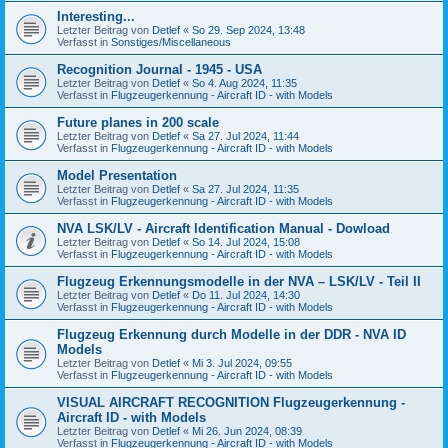
Interesting...
Letzter Beitrag von
Detlef
«
So 29. Sep 2024, 13:48
Verfasst in
Sonstiges/Miscellaneous
Recognition Journal - 1945 - USA
Letzter Beitrag von
Detlef
«
So 4. Aug 2024, 11:35
Verfasst in
Flugzeugerkennung - Aircraft ID - with Models
Future planes in 200 scale
Letzter Beitrag von
Detlef
«
Sa 27. Jul 2024, 11:44
Verfasst in
Flugzeugerkennung - Aircraft ID - with Models
Model Presentation
Letzter Beitrag von
Detlef
«
Sa 27. Jul 2024, 11:35
Verfasst in
Flugzeugerkennung - Aircraft ID - with Models
NVA LSK/LV - Aircraft Identification Manual - Dowload
Letzter Beitrag von
Detlef
«
So 14. Jul 2024, 15:08
Verfasst in
Flugzeugerkennung - Aircraft ID - with Models
Flugzeug Erkennungsmodelle in der NVA – LSK/LV - Teil II
Letzter Beitrag von
Detlef
«
Do 11. Jul 2024, 14:30
Verfasst in
Flugzeugerkennung - Aircraft ID - with Models
Flugzeug Erkennung durch Modelle in der DDR - NVA ID
Models
Letzter Beitrag von
Detlef
«
Mi 3. Jul 2024, 09:55
Verfasst in
Flugzeugerkennung - Aircraft ID - with Models
VISUAL AIRCRAFT RECOGNITION Flugzeugerkennung -
Aircraft ID - with Models
Letzter Beitrag von
Detlef
«
Mi 26. Jun 2024, 08:39
Verfasst in
Flugzeugerkennung - Aircraft ID - with Models