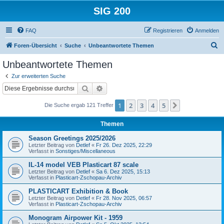
SIG 200
FAQ
Registrieren
Anmelden
S
Foren-Übersicht
Suche
Unbeantwortete Themen
u
Unbeantwortete Themen
c
Zur erweiterten Suche
h
Suche
Erweiterte Suche
e
1
2
3
4
5
Nächste
Die Suche ergab 121 Treffer
Themen
Season Greetings 2025/2026
Letzter Beitrag von
Detlef
«
Fr 26. Dez 2025, 22:29
Verfasst in
Sonstiges/Miscellaneous
IL-14 model VEB Plasticart 87 scale
Letzter Beitrag von
Detlef
«
Sa 6. Dez 2025, 15:13
Verfasst in
Plasticart-Zschopau-Archiv
PLASTICART Exhibition & Book
Letzter Beitrag von
Detlef
«
Fr 28. Nov 2025, 06:57
Verfasst in
Plasticart-Zschopau-Archiv
Monogram Airpower Kit - 1959