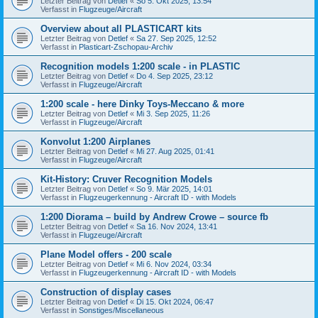
Letzter Beitrag von
Detlef
«
So 5. Okt 2025, 13:54
Verfasst in
Flugzeuge/Aircraft
Overview about all PLASTICART kits
Letzter Beitrag von
Detlef
«
Sa 27. Sep 2025, 12:52
Verfasst in
Plasticart-Zschopau-Archiv
Recognition models 1:200 scale - in PLASTIC
Letzter Beitrag von
Detlef
«
Do 4. Sep 2025, 23:12
Verfasst in
Flugzeuge/Aircraft
1:200 scale - here Dinky Toys-Meccano & more
Letzter Beitrag von
Detlef
«
Mi 3. Sep 2025, 11:26
Verfasst in
Flugzeuge/Aircraft
Konvolut 1:200 Airplanes
Letzter Beitrag von
Detlef
«
Mi 27. Aug 2025, 01:41
Verfasst in
Flugzeuge/Aircraft
Kit-History: Cruver Recognition Models
Letzter Beitrag von
Detlef
«
So 9. Mär 2025, 14:01
Verfasst in
Flugzeugerkennung - Aircraft ID - with Models
1:200 Diorama – build by Andrew Crowe – source fb
Letzter Beitrag von
Detlef
«
Sa 16. Nov 2024, 13:41
Verfasst in
Flugzeuge/Aircraft
Plane Model offers - 200 scale
Letzter Beitrag von
Detlef
«
Mi 6. Nov 2024, 03:34
Verfasst in
Flugzeugerkennung - Aircraft ID - with Models
Construction of display cases
Letzter Beitrag von
Detlef
«
Di 15. Okt 2024, 06:47
Verfasst in
Sonstiges/Miscellaneous