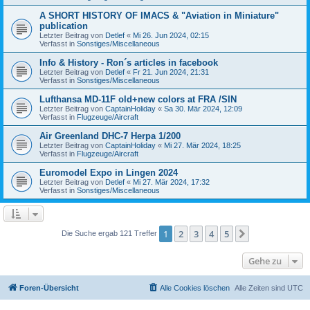
A SHORT HISTORY OF IMACS & "Aviation in Miniature"
publication
Letzter Beitrag von
Detlef
«
Mi 26. Jun 2024, 02:15
Verfasst in
Sonstiges/Miscellaneous
Info & History - Ron´s articles in facebook
Letzter Beitrag von
Detlef
«
Fr 21. Jun 2024, 21:31
Verfasst in
Sonstiges/Miscellaneous
Lufthansa MD-11F old+new colors at FRA /SIN
Letzter Beitrag von
CaptainHoliday
«
Sa 30. Mär 2024, 12:09
Verfasst in
Flugzeuge/Aircraft
Air Greenland DHC-7 Herpa 1/200
Letzter Beitrag von
CaptainHoliday
«
Mi 27. Mär 2024, 18:25
Verfasst in
Flugzeuge/Aircraft
Euromodel Expo in Lingen 2024
Letzter Beitrag von
Detlef
«
Mi 27. Mär 2024, 17:32
Verfasst in
Sonstiges/Miscellaneous
1
2
3
4
5
Nächste
Die Suche ergab 121 Treffer
Gehe zu
Foren-Übersicht
Alle Cookies löschen
Alle Zeiten sind
UTC