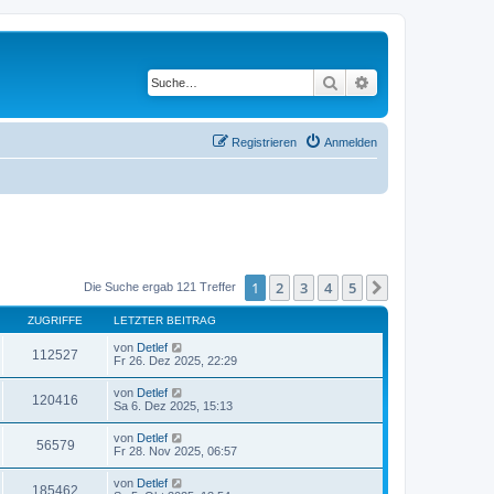
Suche
Erweiterte Suche
Registrieren
Anmelden
1
2
3
4
5
Nächste
Die Suche ergab 121 Treffer
ZUGRIFFE
LETZTER BEITRAG
von
Detlef
112527
Fr 26. Dez 2025, 22:29
von
Detlef
120416
Sa 6. Dez 2025, 15:13
von
Detlef
56579
Fr 28. Nov 2025, 06:57
von
Detlef
185462