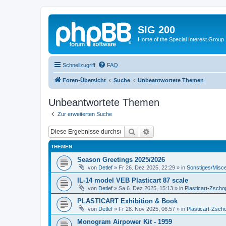
SIG 200
Home of the Special Interest Group
Schnellzugriff
FAQ
Foren-Übersicht
Suche
Unbeantwortete Themen
Unbeantwortete Themen
Zur erweiterten Suche
Suche
Erweiterte Suche
THEMEN
Season Greetings 2025/2026
von
Detlef
»
Fr 26. Dez 2025, 22:29
» in
Sonstiges/Misc
IL-14 model VEB Plasticart 87 scale
von
Detlef
»
Sa 6. Dez 2025, 15:13
» in
Plasticart-Zscho
PLASTICART Exhibition & Book
von
Detlef
»
Fr 28. Nov 2025, 06:57
» in
Plasticart-Zsch
Monogram Airpower Kit - 1959