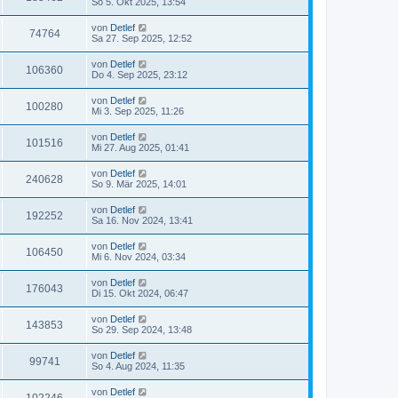
So 5. Okt 2025, 13:54
von
Detlef
74764
Sa 27. Sep 2025, 12:52
von
Detlef
106360
Do 4. Sep 2025, 23:12
von
Detlef
100280
Mi 3. Sep 2025, 11:26
von
Detlef
101516
Mi 27. Aug 2025, 01:41
von
Detlef
240628
So 9. Mär 2025, 14:01
von
Detlef
192252
Sa 16. Nov 2024, 13:41
von
Detlef
106450
Mi 6. Nov 2024, 03:34
von
Detlef
176043
Di 15. Okt 2024, 06:47
von
Detlef
143853
So 29. Sep 2024, 13:48
von
Detlef
99741
So 4. Aug 2024, 11:35
von
Detlef