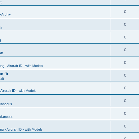
ft
0
-Archiv
0
ft
0
t
0
ft
0
g - Aircraft ID - with Models
e fb
0
aft
0
ircraft ID - with Models
0
llaneous
0
ellaneous
0
 - Aircraft ID - with Models