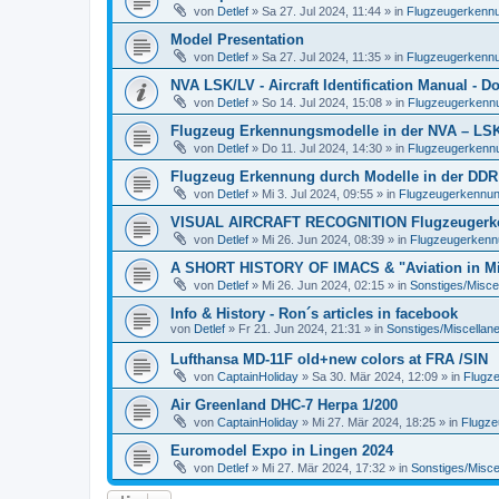
von
Detlef
»
Sa 27. Jul 2024, 11:44
» in
Flugzeugerkennun
Model Presentation
von
Detlef
»
Sa 27. Jul 2024, 11:35
» in
Flugzeugerkennun
NVA LSK/LV - Aircraft Identification Manual - 
von
Detlef
»
So 14. Jul 2024, 15:08
» in
Flugzeugerkennun
Flugzeug Erkennungsmodelle in der NVA – LSK/L
von
Detlef
»
Do 11. Jul 2024, 14:30
» in
Flugzeugerkennun
Flugzeug Erkennung durch Modelle in der DDR
von
Detlef
»
Mi 3. Jul 2024, 09:55
» in
Flugzeugerkennung 
VISUAL AIRCRAFT RECOGNITION Flugzeugerkenn
von
Detlef
»
Mi 26. Jun 2024, 08:39
» in
Flugzeugerkennun
A SHORT HISTORY OF IMACS & "Aviation in Min
von
Detlef
»
Mi 26. Jun 2024, 02:15
» in
Sonstiges/Misce
Info & History - Ron´s articles in facebook
von
Detlef
»
Fr 21. Jun 2024, 21:31
» in
Sonstiges/Miscellan
Lufthansa MD-11F old+new colors at FRA /SIN
von
CaptainHoliday
»
Sa 30. Mär 2024, 12:09
» in
Flugze
Air Greenland DHC-7 Herpa 1/200
von
CaptainHoliday
»
Mi 27. Mär 2024, 18:25
» in
Flugze
Euromodel Expo in Lingen 2024
von
Detlef
»
Mi 27. Mär 2024, 17:32
» in
Sonstiges/Misce