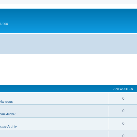
 1/200
ANTWORTEN
0
ellaneous
0
pau-Archiv
0
opau-Archiv
0