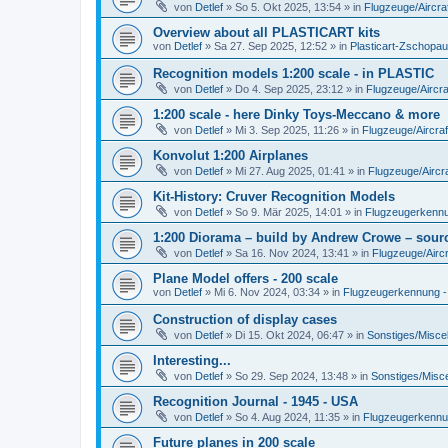
von
Detlef
»
So 5. Okt 2025, 13:54
» in
Flugzeuge/Aircra
Overview about all PLASTICART kits
von
Detlef
»
Sa 27. Sep 2025, 12:52
» in
Plasticart-Zschopau
Recognition models 1:200 scale - in PLASTIC
von
Detlef
»
Do 4. Sep 2025, 23:12
» in
Flugzeuge/Aircra
1:200 scale - here Dinky Toys-Meccano & more
von
Detlef
»
Mi 3. Sep 2025, 11:26
» in
Flugzeuge/Aircraf
Konvolut 1:200 Airplanes
von
Detlef
»
Mi 27. Aug 2025, 01:41
» in
Flugzeuge/Aircra
Kit-History: Cruver Recognition Models
von
Detlef
»
So 9. Mär 2025, 14:01
» in
Flugzeugerkennun
1:200 Diorama – build by Andrew Crowe – sourc
von
Detlef
»
Sa 16. Nov 2024, 13:41
» in
Flugzeuge/Aircr
Plane Model offers - 200 scale
von
Detlef
»
Mi 6. Nov 2024, 03:34
» in
Flugzeugerkennung - A
Construction of display cases
von
Detlef
»
Di 15. Okt 2024, 06:47
» in
Sonstiges/Misce
Interesting...
von
Detlef
»
So 29. Sep 2024, 13:48
» in
Sonstiges/Misc
Recognition Journal - 1945 - USA
von
Detlef
»
So 4. Aug 2024, 11:35
» in
Flugzeugerkennung
Future planes in 200 scale