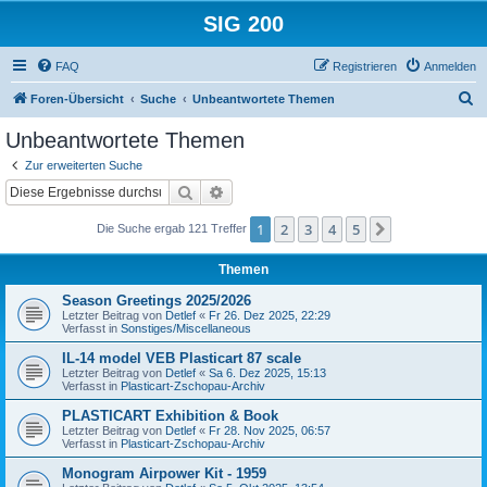
SIG 200
FAQ
Registrieren
Anmelden
S
Foren-Übersicht
Suche
Unbeantwortete Themen
u
Unbeantwortete Themen
c
Zur erweiterten Suche
h
Suche
Erweiterte Suche
e
1
2
3
4
5
Nächste
Die Suche ergab 121 Treffer
Themen
Season Greetings 2025/2026
Letzter Beitrag von
Detlef
«
Fr 26. Dez 2025, 22:29
Verfasst in
Sonstiges/Miscellaneous
IL-14 model VEB Plasticart 87 scale
Letzter Beitrag von
Detlef
«
Sa 6. Dez 2025, 15:13
Verfasst in
Plasticart-Zschopau-Archiv
PLASTICART Exhibition & Book
Letzter Beitrag von
Detlef
«
Fr 28. Nov 2025, 06:57
Verfasst in
Plasticart-Zschopau-Archiv
Monogram Airpower Kit - 1959