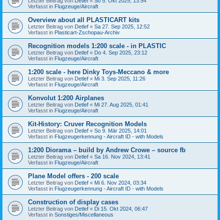
Letzter Beitrag von
Detlef
«
So 5. Okt 2025, 13:54
Verfasst in
Flugzeuge/Aircraft
Overview about all PLASTICART kits
Letzter Beitrag von
Detlef
«
Sa 27. Sep 2025, 12:52
Verfasst in
Plasticart-Zschopau-Archiv
Recognition models 1:200 scale - in PLASTIC
Letzter Beitrag von
Detlef
«
Do 4. Sep 2025, 23:12
Verfasst in
Flugzeuge/Aircraft
1:200 scale - here Dinky Toys-Meccano & more
Letzter Beitrag von
Detlef
«
Mi 3. Sep 2025, 11:26
Verfasst in
Flugzeuge/Aircraft
Konvolut 1:200 Airplanes
Letzter Beitrag von
Detlef
«
Mi 27. Aug 2025, 01:41
Verfasst in
Flugzeuge/Aircraft
Kit-History: Cruver Recognition Models
Letzter Beitrag von
Detlef
«
So 9. Mär 2025, 14:01
Verfasst in
Flugzeugerkennung - Aircraft ID - with Models
1:200 Diorama – build by Andrew Crowe – source fb
Letzter Beitrag von
Detlef
«
Sa 16. Nov 2024, 13:41
Verfasst in
Flugzeuge/Aircraft
Plane Model offers - 200 scale
Letzter Beitrag von
Detlef
«
Mi 6. Nov 2024, 03:34
Verfasst in
Flugzeugerkennung - Aircraft ID - with Models
Construction of display cases
Letzter Beitrag von
Detlef
«
Di 15. Okt 2024, 06:47
Verfasst in
Sonstiges/Miscellaneous