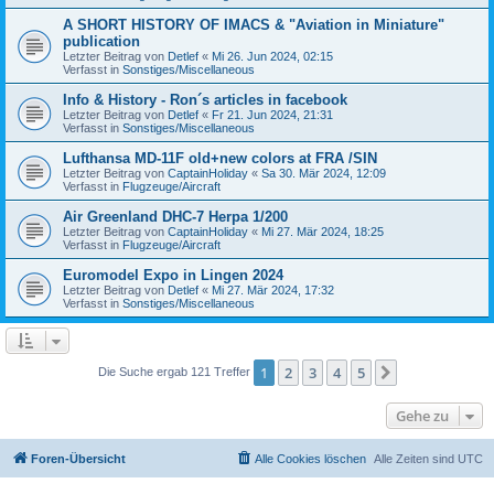
A SHORT HISTORY OF IMACS & "Aviation in Miniature"
publication
Letzter Beitrag von
Detlef
«
Mi 26. Jun 2024, 02:15
Verfasst in
Sonstiges/Miscellaneous
Info & History - Ron´s articles in facebook
Letzter Beitrag von
Detlef
«
Fr 21. Jun 2024, 21:31
Verfasst in
Sonstiges/Miscellaneous
Lufthansa MD-11F old+new colors at FRA /SIN
Letzter Beitrag von
CaptainHoliday
«
Sa 30. Mär 2024, 12:09
Verfasst in
Flugzeuge/Aircraft
Air Greenland DHC-7 Herpa 1/200
Letzter Beitrag von
CaptainHoliday
«
Mi 27. Mär 2024, 18:25
Verfasst in
Flugzeuge/Aircraft
Euromodel Expo in Lingen 2024
Letzter Beitrag von
Detlef
«
Mi 27. Mär 2024, 17:32
Verfasst in
Sonstiges/Miscellaneous
1
2
3
4
5
Nächste
Die Suche ergab 121 Treffer
Gehe zu
Foren-Übersicht
Alle Cookies löschen
Alle Zeiten sind
UTC