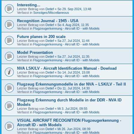
Interesting...
Letzter Beitrag von
Detlef
«
So 29. Sep 2024, 13:48
Verfasst in
Sonstiges/Miscellaneous
Recognition Journal - 1945 - USA
Letzter Beitrag von
Detlef
«
So 4. Aug 2024, 11:35
Verfasst in
Flugzeugerkennung - Aircraft ID - with Models
Future planes in 200 scale
Letzter Beitrag von
Detlef
«
Sa 27. Jul 2024, 11:44
Verfasst in
Flugzeugerkennung - Aircraft ID - with Models
Model Presentation
Letzter Beitrag von
Detlef
«
Sa 27. Jul 2024, 11:35
Verfasst in
Flugzeugerkennung - Aircraft ID - with Models
NVA LSK/LV - Aircraft Identification Manual - Dowload
Letzter Beitrag von
Detlef
«
So 14. Jul 2024, 15:08
Verfasst in
Flugzeugerkennung - Aircraft ID - with Models
Flugzeug Erkennungsmodelle in der NVA – LSK/LV - Teil II
Letzter Beitrag von
Detlef
«
Do 11. Jul 2024, 14:30
Verfasst in
Flugzeugerkennung - Aircraft ID - with Models
Flugzeug Erkennung durch Modelle in der DDR - NVA ID
Models
Letzter Beitrag von
Detlef
«
Mi 3. Jul 2024, 09:55
Verfasst in
Flugzeugerkennung - Aircraft ID - with Models
VISUAL AIRCRAFT RECOGNITION Flugzeugerkennung -
Aircraft ID - with Models
Letzter Beitrag von
Detlef
«
Mi 26. Jun 2024, 08:39
Verfasst in
Flugzeugerkennung - Aircraft ID - with Models