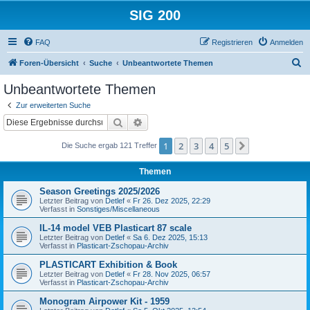
SIG 200
FAQ
Registrieren
Anmelden
S
Foren-Übersicht
Suche
Unbeantwortete Themen
u
Unbeantwortete Themen
c
Zur erweiterten Suche
h
Suche
Erweiterte Suche
e
1
2
3
4
5
Nächste
Die Suche ergab 121 Treffer
Themen
Season Greetings 2025/2026
Letzter Beitrag von
Detlef
«
Fr 26. Dez 2025, 22:29
Verfasst in
Sonstiges/Miscellaneous
IL-14 model VEB Plasticart 87 scale
Letzter Beitrag von
Detlef
«
Sa 6. Dez 2025, 15:13
Verfasst in
Plasticart-Zschopau-Archiv
PLASTICART Exhibition & Book
Letzter Beitrag von
Detlef
«
Fr 28. Nov 2025, 06:57
Verfasst in
Plasticart-Zschopau-Archiv
Monogram Airpower Kit - 1959