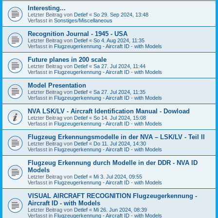
Interesting...
Letzter Beitrag von
Detlef
«
So 29. Sep 2024, 13:48
Verfasst in
Sonstiges/Miscellaneous
Recognition Journal - 1945 - USA
Letzter Beitrag von
Detlef
«
So 4. Aug 2024, 11:35
Verfasst in
Flugzeugerkennung - Aircraft ID - with Models
Future planes in 200 scale
Letzter Beitrag von
Detlef
«
Sa 27. Jul 2024, 11:44
Verfasst in
Flugzeugerkennung - Aircraft ID - with Models
Model Presentation
Letzter Beitrag von
Detlef
«
Sa 27. Jul 2024, 11:35
Verfasst in
Flugzeugerkennung - Aircraft ID - with Models
NVA LSK/LV - Aircraft Identification Manual - Dowload
Letzter Beitrag von
Detlef
«
So 14. Jul 2024, 15:08
Verfasst in
Flugzeugerkennung - Aircraft ID - with Models
Flugzeug Erkennungsmodelle in der NVA – LSK/LV - Teil II
Letzter Beitrag von
Detlef
«
Do 11. Jul 2024, 14:30
Verfasst in
Flugzeugerkennung - Aircraft ID - with Models
Flugzeug Erkennung durch Modelle in der DDR - NVA ID
Models
Letzter Beitrag von
Detlef
«
Mi 3. Jul 2024, 09:55
Verfasst in
Flugzeugerkennung - Aircraft ID - with Models
VISUAL AIRCRAFT RECOGNITION Flugzeugerkennung -
Aircraft ID - with Models
Letzter Beitrag von
Detlef
«
Mi 26. Jun 2024, 08:39
Verfasst in
Flugzeugerkennung - Aircraft ID - with Models