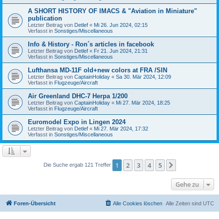
A SHORT HISTORY OF IMACS & "Aviation in Miniature"
publication
Letzter Beitrag von
Detlef
«
Mi 26. Jun 2024, 02:15
Verfasst in
Sonstiges/Miscellaneous
Info & History - Ron´s articles in facebook
Letzter Beitrag von
Detlef
«
Fr 21. Jun 2024, 21:31
Verfasst in
Sonstiges/Miscellaneous
Lufthansa MD-11F old+new colors at FRA /SIN
Letzter Beitrag von
CaptainHoliday
«
Sa 30. Mär 2024, 12:09
Verfasst in
Flugzeuge/Aircraft
Air Greenland DHC-7 Herpa 1/200
Letzter Beitrag von
CaptainHoliday
«
Mi 27. Mär 2024, 18:25
Verfasst in
Flugzeuge/Aircraft
Euromodel Expo in Lingen 2024
Letzter Beitrag von
Detlef
«
Mi 27. Mär 2024, 17:32
Verfasst in
Sonstiges/Miscellaneous
1
2
3
4
5
Nächste
Die Suche ergab 121 Treffer
Gehe zu
Foren-Übersicht
Alle Cookies löschen
Alle Zeiten sind
UTC