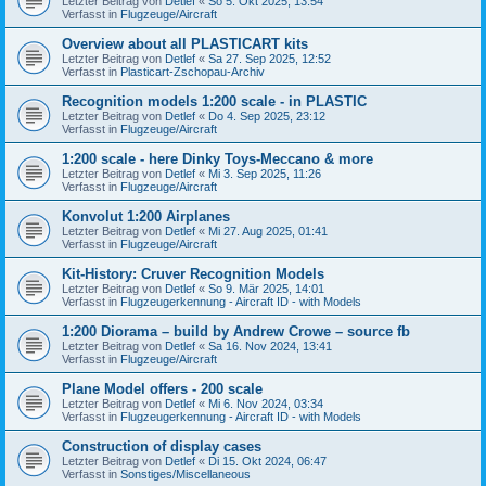
Letzter Beitrag von
Detlef
«
So 5. Okt 2025, 13:54
Verfasst in
Flugzeuge/Aircraft
Overview about all PLASTICART kits
Letzter Beitrag von
Detlef
«
Sa 27. Sep 2025, 12:52
Verfasst in
Plasticart-Zschopau-Archiv
Recognition models 1:200 scale - in PLASTIC
Letzter Beitrag von
Detlef
«
Do 4. Sep 2025, 23:12
Verfasst in
Flugzeuge/Aircraft
1:200 scale - here Dinky Toys-Meccano & more
Letzter Beitrag von
Detlef
«
Mi 3. Sep 2025, 11:26
Verfasst in
Flugzeuge/Aircraft
Konvolut 1:200 Airplanes
Letzter Beitrag von
Detlef
«
Mi 27. Aug 2025, 01:41
Verfasst in
Flugzeuge/Aircraft
Kit-History: Cruver Recognition Models
Letzter Beitrag von
Detlef
«
So 9. Mär 2025, 14:01
Verfasst in
Flugzeugerkennung - Aircraft ID - with Models
1:200 Diorama – build by Andrew Crowe – source fb
Letzter Beitrag von
Detlef
«
Sa 16. Nov 2024, 13:41
Verfasst in
Flugzeuge/Aircraft
Plane Model offers - 200 scale
Letzter Beitrag von
Detlef
«
Mi 6. Nov 2024, 03:34
Verfasst in
Flugzeugerkennung - Aircraft ID - with Models
Construction of display cases
Letzter Beitrag von
Detlef
«
Di 15. Okt 2024, 06:47
Verfasst in
Sonstiges/Miscellaneous