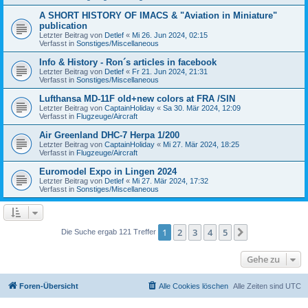
A SHORT HISTORY OF IMACS & "Aviation in Miniature"
publication
Letzter Beitrag von
Detlef
«
Mi 26. Jun 2024, 02:15
Verfasst in
Sonstiges/Miscellaneous
Info & History - Ron´s articles in facebook
Letzter Beitrag von
Detlef
«
Fr 21. Jun 2024, 21:31
Verfasst in
Sonstiges/Miscellaneous
Lufthansa MD-11F old+new colors at FRA /SIN
Letzter Beitrag von
CaptainHoliday
«
Sa 30. Mär 2024, 12:09
Verfasst in
Flugzeuge/Aircraft
Air Greenland DHC-7 Herpa 1/200
Letzter Beitrag von
CaptainHoliday
«
Mi 27. Mär 2024, 18:25
Verfasst in
Flugzeuge/Aircraft
Euromodel Expo in Lingen 2024
Letzter Beitrag von
Detlef
«
Mi 27. Mär 2024, 17:32
Verfasst in
Sonstiges/Miscellaneous
1
2
3
4
5
Nächste
Die Suche ergab 121 Treffer
Gehe zu
Foren-Übersicht
Alle Cookies löschen
Alle Zeiten sind
UTC