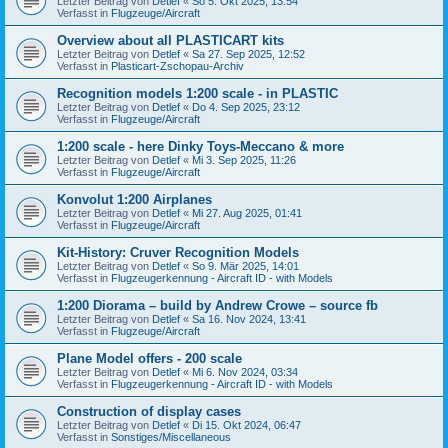
Letzter Beitrag von
Detlef
«
So 5. Okt 2025, 13:54
Verfasst in
Flugzeuge/Aircraft
Overview about all PLASTICART kits
Letzter Beitrag von
Detlef
«
Sa 27. Sep 2025, 12:52
Verfasst in
Plasticart-Zschopau-Archiv
Recognition models 1:200 scale - in PLASTIC
Letzter Beitrag von
Detlef
«
Do 4. Sep 2025, 23:12
Verfasst in
Flugzeuge/Aircraft
1:200 scale - here Dinky Toys-Meccano & more
Letzter Beitrag von
Detlef
«
Mi 3. Sep 2025, 11:26
Verfasst in
Flugzeuge/Aircraft
Konvolut 1:200 Airplanes
Letzter Beitrag von
Detlef
«
Mi 27. Aug 2025, 01:41
Verfasst in
Flugzeuge/Aircraft
Kit-History: Cruver Recognition Models
Letzter Beitrag von
Detlef
«
So 9. Mär 2025, 14:01
Verfasst in
Flugzeugerkennung - Aircraft ID - with Models
1:200 Diorama – build by Andrew Crowe – source fb
Letzter Beitrag von
Detlef
«
Sa 16. Nov 2024, 13:41
Verfasst in
Flugzeuge/Aircraft
Plane Model offers - 200 scale
Letzter Beitrag von
Detlef
«
Mi 6. Nov 2024, 03:34
Verfasst in
Flugzeugerkennung - Aircraft ID - with Models
Construction of display cases
Letzter Beitrag von
Detlef
«
Di 15. Okt 2024, 06:47
Verfasst in
Sonstiges/Miscellaneous