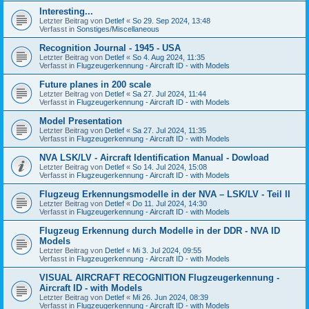
Interesting...
Letzter Beitrag von
Detlef
«
So 29. Sep 2024, 13:48
Verfasst in
Sonstiges/Miscellaneous
Recognition Journal - 1945 - USA
Letzter Beitrag von
Detlef
«
So 4. Aug 2024, 11:35
Verfasst in
Flugzeugerkennung - Aircraft ID - with Models
Future planes in 200 scale
Letzter Beitrag von
Detlef
«
Sa 27. Jul 2024, 11:44
Verfasst in
Flugzeugerkennung - Aircraft ID - with Models
Model Presentation
Letzter Beitrag von
Detlef
«
Sa 27. Jul 2024, 11:35
Verfasst in
Flugzeugerkennung - Aircraft ID - with Models
NVA LSK/LV - Aircraft Identification Manual - Dowload
Letzter Beitrag von
Detlef
«
So 14. Jul 2024, 15:08
Verfasst in
Flugzeugerkennung - Aircraft ID - with Models
Flugzeug Erkennungsmodelle in der NVA – LSK/LV - Teil II
Letzter Beitrag von
Detlef
«
Do 11. Jul 2024, 14:30
Verfasst in
Flugzeugerkennung - Aircraft ID - with Models
Flugzeug Erkennung durch Modelle in der DDR - NVA ID
Models
Letzter Beitrag von
Detlef
«
Mi 3. Jul 2024, 09:55
Verfasst in
Flugzeugerkennung - Aircraft ID - with Models
VISUAL AIRCRAFT RECOGNITION Flugzeugerkennung -
Aircraft ID - with Models
Letzter Beitrag von
Detlef
«
Mi 26. Jun 2024, 08:39
Verfasst in
Flugzeugerkennung - Aircraft ID - with Models