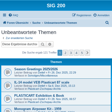
SIG 200
FAQ
Registrieren
Anmelden
S
Foren-Übersicht
Suche
Unbeantwortete Themen
u
Unbeantwortete Themen
c
Zur erweiterten Suche
h
Suche
Erweiterte Suche
e
1
2
3
4
5
Nächste
Die Suche ergab 121 Treffer
Themen
Season Greetings 2025/2026
Letzter Beitrag von
Detlef
«
Fr 26. Dez 2025, 22:29
Verfasst in
Sonstiges/Miscellaneous
IL-14 model VEB Plasticart 87 scale
Letzter Beitrag von
Detlef
«
Sa 6. Dez 2025, 15:13
Verfasst in
Plasticart-Zschopau-Archiv
PLASTICART Exhibition & Book
Letzter Beitrag von
Detlef
«
Fr 28. Nov 2025, 06:57
Verfasst in
Plasticart-Zschopau-Archiv
Monogram Airpower Kit - 1959